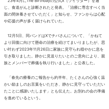
23年4月にThe Birthdayの公式X（ツイッター）を通
じ、食道がんと診断されたと発表。「治療に専念すべく当
面の間休養させていただく」と知らせ、ファンからは心配
や応援の声が多く届けられていた。
12月5日、同バンドはXでチバさんについて、「かねて
より回復に向けて懸命の治療を続けてまいりましたが、思
い叶わず2023年11月26日に家族に見守られ穏やかに息を
引き取りました。静かに見送りたいとのご意向により、親
族とメンバーで葬儀を執り行いました」と公表した。
「春先の療養のご報告から約半年、たくさんの心強く温
かい励ましのお言葉をいただき、静かに見守っていただい
たことに感謝いたします」とも伝えた。お別れの会の準備
を進めているという。