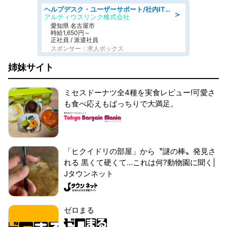
ヘルプデスク・ユーザーサポート/社内ITサポートチャット対応中心電話少なめ土日祝休
＞
アルティウスリンク株式会社
愛知県 名古屋市
時給1,650円～
正社員 / 派遣社員
スポンサー：求人ボックス
姉妹サイト
ミセスドーナツ全4種を実食レビュー!可愛さ
も食べ応えもばっちりで大満足。
「ヒクイドリの部屋」から〝謎の棒〟発見さ
れる 黒くて硬くて...これは何?動物園に聞く|
Jタウンネット
ゼロまる