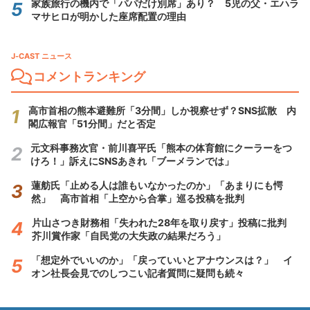
家族旅行の機内で「パパだけ別席」あり？ 5児の父・エハラ
マサヒロが明かした座席配置の理由
J-CAST ニュース
コメントランキング
高市首相の熊本避難所「3分間」しか視察せず？SNS拡散 内
閣広報官「51分間」だと否定
元文科事務次官・前川喜平氏「熊本の体育館にクーラーをつ
けろ！」訴えにSNSあきれ「ブーメランでは」
蓮舫氏「止める人は誰もいなかったのか」「あまりにも愕
然」 高市首相「上空から合掌」巡る投稿を批判
片山さつき財務相「失われた28年を取り戻す」投稿に批判
芥川賞作家「自民党の大失政の結果だろう」
「想定外でいいのか」「戻っていいとアナウンスは？」 イ
オン社長会見でのしつこい記者質問に疑問も続々