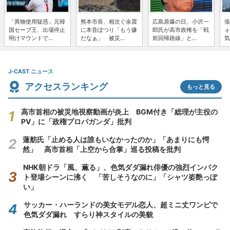
「異物使用疑惑」元韓
熊本市長、相次ぐ余震
広島原爆の日、小沢一
張
国セーブ王、出場停止
に本音ぽつり「もう嫌
郎氏が高市政権を「戦
ォ
明けマウンドで...
だなぁ」 被災...
前回帰路線」と...
気
J-CAST ニュース
アクセスランキング
もっと見る
高市首相の被災地視察動画が炎上 BGM付き「総理が主役の
PV」に「政権プロパガンダ」批判
蓮舫氏「止める人は誰もいなかったのか」「あまりにも愕
然」 高市首相「上空から合掌」巡る投稿を批判
NHK朝ドラ「風、薫る」、色気ダダ漏れ俳優の強烈インパク
ト登場シーンに沸く 「苦しそうなのに」「シャツ姿艶っぽ
い」
サッカー・ハーランドの美女モデル恋人、超ミニ丈ワンピで
色気ダダ漏れ すらり神スタイルの美貌