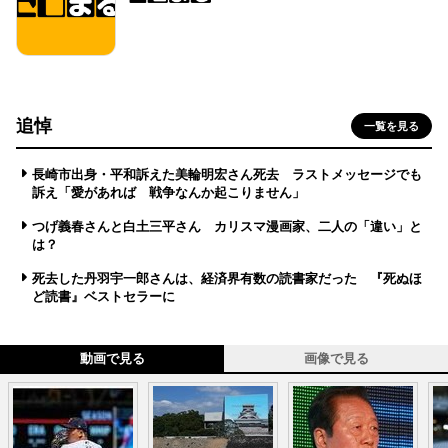
追悼
一覧を見る
長崎市出身・平和訴えた美輪明宏さん死去 ラストメッセージでも
訴え「愛があれば 戦争なんか起こりません」
つげ義春さんと白土三平さん カリスマ漫画家、二人の「違い」と
は？
死去した丹羽宇一郎さんは、経済界有数の読書家だった 『死ぬほ
ど読書』ベストセラーに
動画で見る
画像で見る