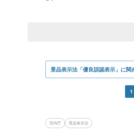
景品表示法「優良誤認表示」に関
1
宮内庁
景品表示法