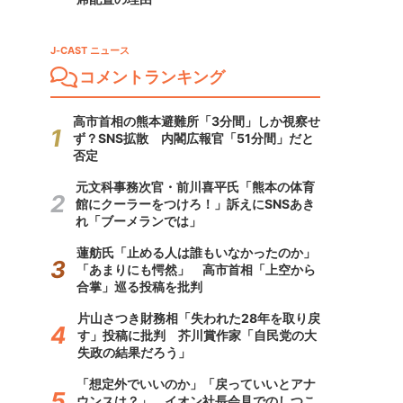
J-CAST ニュース
コメントランキング
高市首相の熊本避難所「3分間」しか視察せ
ず？SNS拡散 内閣広報官「51分間」だと
否定
元文科事務次官・前川喜平氏「熊本の体育
館にクーラーをつけろ！」訴えにSNSあき
れ「ブーメランでは」
蓮舫氏「止める人は誰もいなかったのか」
「あまりにも愕然」 高市首相「上空から
合掌」巡る投稿を批判
片山さつき財務相「失われた28年を取り戻
す」投稿に批判 芥川賞作家「自民党の大
失政の結果だろう」
「想定外でいいのか」「戻っていいとアナ
ウンスは？」 イオン社長会見でのしつこ