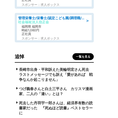
スポンサー：求人ボックス
管理栄養士/栄養士/認定こども園/調理職/認定こども園/週3日～相談可能
＞
社会福祉法人信正会
福岡県 福岡市
時給1,060円
正社員
スポンサー：求人ボックス
追悼
一覧を見る
長崎市出身・平和訴えた美輪明宏さん死去
ラストメッセージでも訴え「愛があれば 戦
争なんか起こりません」
つげ義春さんと白土三平さん カリスマ漫画
家、二人の「違い」とは？
死去した丹羽宇一郎さんは、経済界有数の読
書家だった 『死ぬほど読書』ベストセラー
に