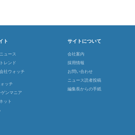
イト
サイトについて
Tニュース
会社案内
Tトレンド
採用情報
ST会社ウォッチ
お問い合わせ
ニュース読者投稿
ウォッチ
編集長からの手紙
ーゲンマニア
ネット
る