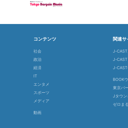
コンテンツ
関連サ
社会
J-CAS
政治
J-CAS
経済
J-CA
IT
BOOK
エンタメ
東京バ
スポーツ
Jタウン
メディア
ゼロま
動画