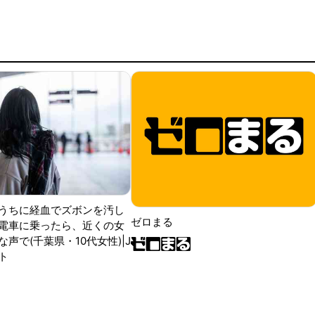
うちに経血でズボンを汚し
ゼロまる
電車に乗ったら、近くの女
声で(千葉県・10代女性)|J
ト