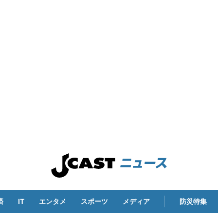
済
IT
エンタメ
スポーツ
メディア
防災特集