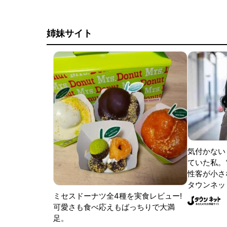
姉妹サイト
気付かない
ていた私。
性客が小さな
タウンネッ
ミセスドーナツ全4種を実食レビュー!
可愛さも食べ応えもばっちりで大満
足。