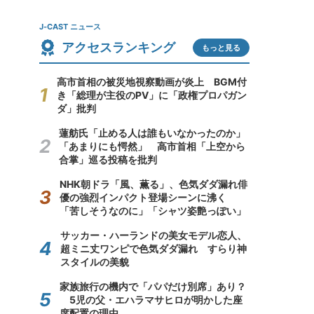
J-CAST ニュース
アクセスランキング
もっと見る
高市首相の被災地視察動画が炎上 BGM付
き「総理が主役のPV」に「政権プロパガン
ダ」批判
蓮舫氏「止める人は誰もいなかったのか」
「あまりにも愕然」 高市首相「上空から
合掌」巡る投稿を批判
NHK朝ドラ「風、薫る」、色気ダダ漏れ俳
優の強烈インパクト登場シーンに沸く
「苦しそうなのに」「シャツ姿艶っぽい」
サッカー・ハーランドの美女モデル恋人、
超ミニ丈ワンピで色気ダダ漏れ すらり神
スタイルの美貌
家族旅行の機内で「パパだけ別席」あり？
5児の父・エハラマサヒロが明かした座
席配置の理由