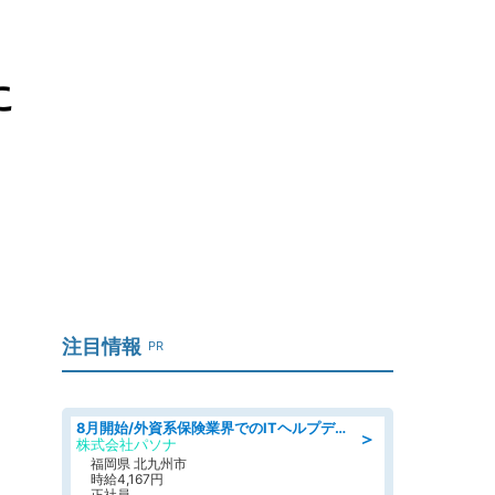
に
注目情報
PR
8月開始/外資系保険業界でのITヘルプデスク業務/駅近/即日勤務可/ヘルプデスク
＞
株式会社パソナ
福岡県 北九州市
時給4,167円
正社員