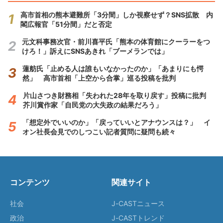
高市首相の熊本避難所「3分間」しか視察せず？SNS拡散 内
閣広報官「51分間」だと否定
元文科事務次官・前川喜平氏「熊本の体育館にクーラーをつ
けろ！」訴えにSNSあきれ「ブーメランでは」
蓮舫氏「止める人は誰もいなかったのか」「あまりにも愕
然」 高市首相「上空から合掌」巡る投稿を批判
片山さつき財務相「失われた28年を取り戻す」投稿に批判
芥川賞作家「自民党の大失政の結果だろう」
「想定外でいいのか」「戻っていいとアナウンスは？」 イ
オン社長会見でのしつこい記者質問に疑問も続々
コンテンツ
関連サイト
社会
J-CASTニュース
政治
J-CASTトレンド