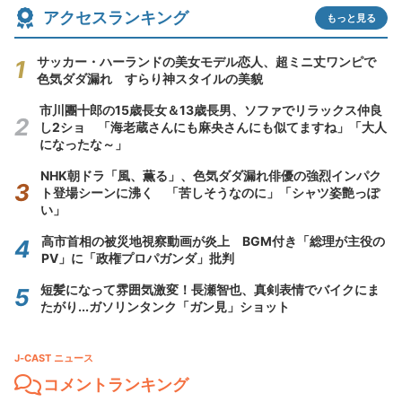
アクセスランキング
もっと見る
サッカー・ハーランドの美女モデル恋人、超ミニ丈ワンピで
色気ダダ漏れ すらり神スタイルの美貌
市川團十郎の15歳長女＆13歳長男、ソファでリラックス仲良
し2ショ 「海老蔵さんにも麻央さんにも似てますね」「大人
になったな～」
NHK朝ドラ「風、薫る」、色気ダダ漏れ俳優の強烈インパク
ト登場シーンに沸く 「苦しそうなのに」「シャツ姿艶っぽ
い」
高市首相の被災地視察動画が炎上 BGM付き「総理が主役の
PV」に「政権プロパガンダ」批判
短髪になって雰囲気激変！長瀬智也、真剣表情でバイクにま
たがり...ガソリンタンク「ガン見」ショット
J-CAST ニュース
コメントランキング