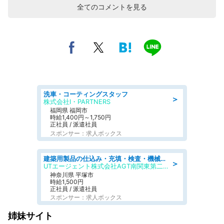
全てのコメントを見る
洗車・コーティングスタッフ
＞
株式会社I・PARTNERS
福岡県 福岡市
時給1,400円～1,750円
正社員 / 派遣社員
スポンサー：求人ボックス
建築用製品の仕込み・充填・検査・機械操作/寮完備/日払い/工場・製造
＞
UTエージェント株式会社AGT南関東第二CU
神奈川県 平塚市
時給1,500円
正社員 / 派遣社員
スポンサー：求人ボックス
姉妹サイト