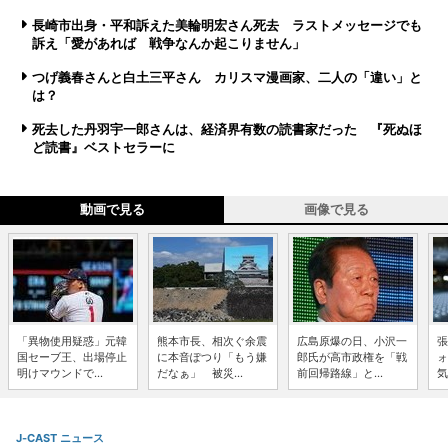
長崎市出身・平和訴えた美輪明宏さん死去 ラストメッセージでも
訴え「愛があれば 戦争なんか起こりません」
つげ義春さんと白土三平さん カリスマ漫画家、二人の「違い」と
は？
死去した丹羽宇一郎さんは、経済界有数の読書家だった 『死ぬほ
ど読書』ベストセラーに
動画で見る
画像で見る
「異物使用疑惑」元韓
熊本市長、相次ぐ余震
広島原爆の日、小沢一
張
国セーブ王、出場停止
に本音ぽつり「もう嫌
郎氏が高市政権を「戦
ォ
明けマウンドで...
だなぁ」 被災...
前回帰路線」と...
気
J-CAST ニュース