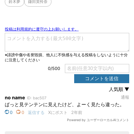
鈴木夢
鎌田英怜奈