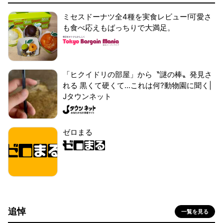
ミセスドーナツ全4種を実食レビュー!可愛さ
も食べ応えもばっちりで大満足。
「ヒクイドリの部屋」から〝謎の棒〟発見さ
れる 黒くて硬くて...これは何?動物園に聞く|
Jタウンネット
ゼロまる
追悼
一覧を見る