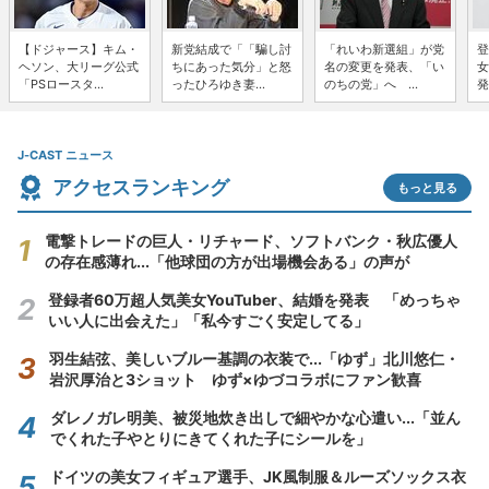
【ドジャース】キム・
新党結成で「「騙し討
「れいわ新選組」が党
登
ヘソン、大リーグ公式
ちにあった気分」と怒
名の変更を発表、「い
女
「PSロースタ...
ったひろゆき妻...
のちの党」へ ...
発
J-CAST ニュース
アクセスランキング
もっと見る
電撃トレードの巨人・リチャード、ソフトバンク・秋広優人
の存在感薄れ...「他球団の方が出場機会ある」の声が
登録者60万超人気美女YouTuber、結婚を発表 「めっちゃ
いい人に出会えた」「私今すごく安定してる」
羽生結弦、美しいブルー基調の衣装で...「ゆず」北川悠仁・
岩沢厚治と3ショット ゆず×ゆづコラボにファン歓喜
ダレノガレ明美、被災地炊き出しで細やかな心遣い...「並ん
でくれた子やとりにきてくれた子にシールを」
ドイツの美女フィギュア選手、JK風制服＆ルーズソックス衣