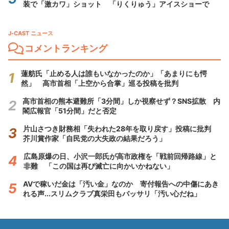
装で「激カワ」ショット 「りくりゅう」アイスショーで
J-CAST ニュース
コメントランキング
蓮舫氏「止める人は誰もいなかったのか」「あまりにも愕
然」 高市首相「上空から合掌」巡る投稿を批判
高市首相の熊本避難所「3分間」しか視察せず？SNS拡散 内
閣広報官「51分間」だと否定
片山さつき財務相「失われた28年を取り戻す」投稿に批判
芥川賞作家「自民党の大失政の結果だろう」
広島原爆の日、小沢一郎氏が高市政権を「戦前回帰路線」と
非難 「この国は再び滅亡に向かいかねない」
AVで稼いだ金は「汚い金」なのか 寄付報告への中傷にあき
れる声...スリムクラブ真栄田もバッサリ「汚い心だね」