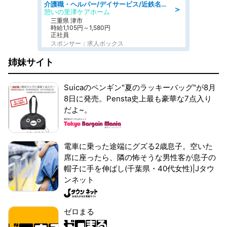
介護職・ヘルパー/デイサービス/近鉄名古屋線 高田本山/津市/三重県
＞
憩いの里津ケアホーム
三重県 津市
時給1,105円～1,580円
正社員
スポンサー：求人ボックス
姉妹サイト
Suicaのペンギン"夏のラッキーバッグ"が8月
8日に発売。Pensta史上最も豪華な7点入り
だよ~。
電車に乗った途端にグズる2歳息子。空いた
席に座ったら、隣の怖そうな男性客が息子の
帽子に手を伸ばし(千葉県・40代女性)|Jタウ
ンネット
ゼロまる