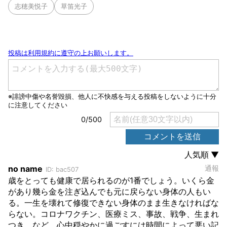
志穂美悦子
草笛光子