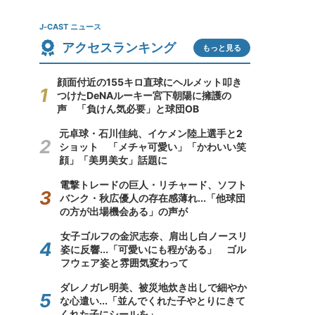
J-CAST ニュース
アクセスランキング
もっと見る
顔面付近の155キロ直球にヘルメット叩き
つけたDeNAルーキー宮下朝陽に擁護の
声 「負けん気必要」と球団OB
元卓球・石川佳純、イケメン陸上選手と2
ショット 「メチャ可愛い」「かわいい笑
顔」「美男美女」話題に
電撃トレードの巨人・リチャード、ソフト
バンク・秋広優人の存在感薄れ...「他球団
の方が出場機会ある」の声が
女子ゴルフの金沢志奈、肩出し白ノースリ
姿に反響...「可愛いにも程がある」 ゴル
フウェア姿と雰囲気変わって
ダレノガレ明美、被災地炊き出しで細やか
な心遣い...「並んでくれた子やとりにきて
くれた子にシールを」