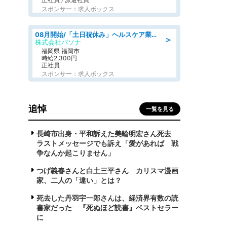
スポンサー：求人ボックス
08月開始/「土日祝休み」ヘルスケア業界の産業保健師/高時給/未経験OK/要資格:保健師、正看護師
＞
株式会社パソナ
福岡県 福岡市
時給2,300円
正社員
スポンサー：求人ボックス
追悼
一覧を見る
長崎市出身・平和訴えた美輪明宏さん死去
ラストメッセージでも訴え「愛があれば 戦
争なんか起こりません」
つげ義春さんと白土三平さん カリスマ漫画
家、二人の「違い」とは？
死去した丹羽宇一郎さんは、経済界有数の読
書家だった 『死ぬほど読書』ベストセラー
に