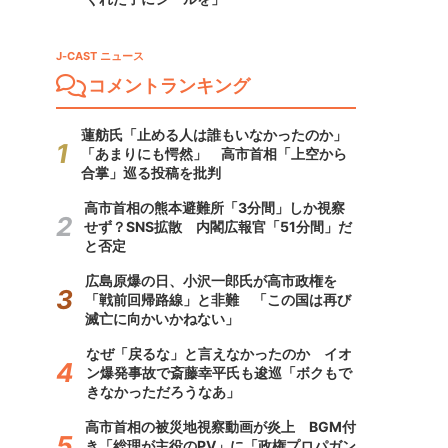
J-CAST ニュース
コメントランキング
蓮舫氏「止める人は誰もいなかったのか」
「あまりにも愕然」 高市首相「上空から
合掌」巡る投稿を批判
高市首相の熊本避難所「3分間」しか視察
せず？SNS拡散 内閣広報官「51分間」だ
と否定
広島原爆の日、小沢一郎氏が高市政権を
「戦前回帰路線」と非難 「この国は再び
滅亡に向かいかねない」
なぜ「戻るな」と言えなかったのか イオ
ン爆発事故で斎藤幸平氏も逡巡「ボクもで
きなかっただろうなあ」
高市首相の被災地視察動画が炎上 BGM付
き「総理が主役のPV」に「政権プロパガン