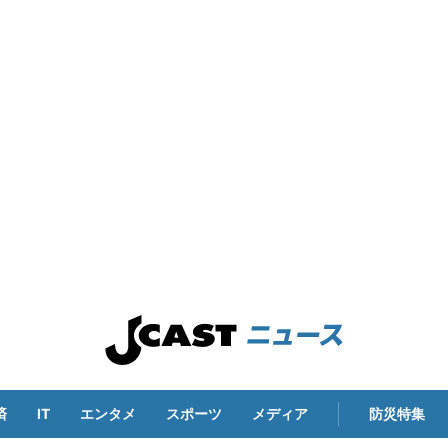
済
IT
エンタメ
スポーツ
メディア
防災特集