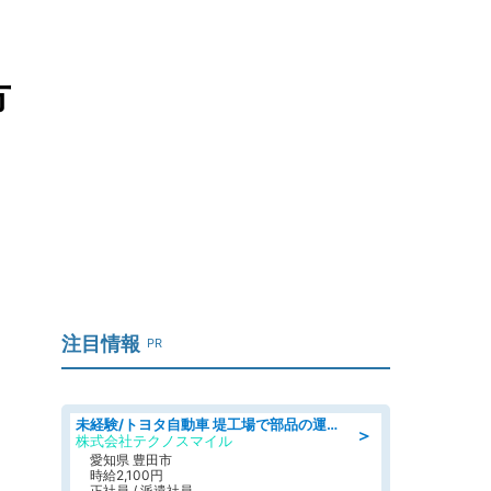
方
注目情報
PR
未経験/トヨタ自動車 堤工場で部品の運搬作業/tutumi
＞
株式会社テクノスマイル
愛知県 豊田市
時給2,100円
正社員 / 派遣社員