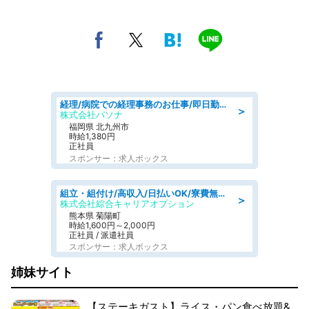
経理/病院での経理事務のお仕事/即日勤務可/車通勤可/経理/一般事務
＞
株式会社パソナ
福岡県 北九州市
時給1,380円
正社員
スポンサー：求人ボックス
組立・組付け/高収入/日払いOK/寮費無料/交替制/20・30・40代活躍中
＞
株式会社綜合キャリアオプション
熊本県 菊陽町
時給1,600円～2,000円
正社員 / 派遣社員
スポンサー：求人ボックス
姉妹サイト
【ステーキガスト】ライス・パン食べ放題&