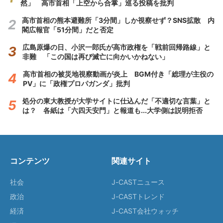
然」 高市首相「上空から合掌」巡る投稿を批判
高市首相の熊本避難所「3分間」しか視察せず？SNS拡散 内
閣広報官「51分間」だと否定
広島原爆の日、小沢一郎氏が高市政権を「戦前回帰路線」と
非難 「この国は再び滅亡に向かいかねない」
高市首相の被災地視察動画が炎上 BGM付き「総理が主役の
PV」に「政権プロパガンダ」批判
処分の東大教授が大学サイトに仕込んだ「不適切な言葉」と
は？ 各紙は「六四天安門」と報道も...大学側は説明拒否
コンテンツ
関連サイト
社会
J-CASTニュース
政治
J-CASTトレンド
経済
J-CAST会社ウォッチ