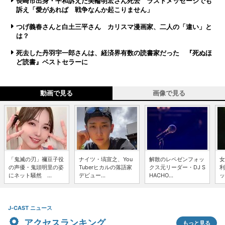
長崎市出身・平和訴えた美輪明宏さん死去 ラストメッセージでも
訴え「愛があれば 戦争なんか起こりません」
つげ義春さんと白土三平さん カリスマ漫画家、二人の「違い」と
は？
死去した丹羽宇一郎さんは、経済界有数の読書家だった 『死ぬほ
ど読書』ベストセラーに
動画で見る
画像で見る
「鬼滅の刃」禰豆子役
ナイツ・塙宣之、You
解散のレペゼンフォッ
女
の声優・鬼頭明里の姿
Tuberヒカルの落語家
クス元リーダー・DJ S
利
にネット騒然 ...
デビュー...
HACHO...
ッ
J-CAST ニュース
アクセスランキング
もっと見る