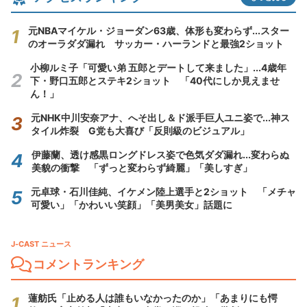
元NBAマイケル・ジョーダン63歳、体形も変わらず...スター
のオーラダダ漏れ サッカー・ハーランドと最強2ショット
小柳ルミ子「可愛い弟 五郎とデートして来ました」...4歳年
下・野口五郎とステキ2ショット 「40代にしか見えませ
ん！」
元NHK中川安奈アナ、へそ出し＆ド派手巨人ユニ姿で...神ス
タイル炸裂 G党も大喜び「反則級のビジュアル」
伊藤蘭、透け感黒ロングドレス姿で色気ダダ漏れ...変わらぬ
美貌の衝撃 「ずっと変わらず綺麗」「美しすぎ」
元卓球・石川佳純、イケメン陸上選手と2ショット 「メチャ
可愛い」「かわいい笑顔」「美男美女」話題に
J-CAST ニュース
コメントランキング
蓮舫氏「止める人は誰もいなかったのか」「あまりにも愕