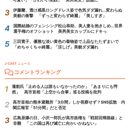
伊藤蘭、透け感黒ロングドレス姿で色気ダダ漏れ...変わらぬ
美貌の衝撃 「ずっと変わらず綺麗」「美しすぎ」
国際結婚のフェンシング松山恭助、美人妻を抱きしめ...世界
選手権のオフショット 美男美女カップルにドキっ
三田寛子、優雅な淡い黄色の着物姿で上品なたたずまいで
「めちゃくちゃ綺麗」「涼しげ」美貌ダダ漏れ
J-CAST ニュース
コメントランキング
蓮舫氏「止める人は誰もいなかったのか」「あまりにも愕
然」 高市首相「上空から合掌」巡る投稿を批判
高市首相の熊本避難所「3分間」しか視察せず？SNS拡散 内
閣広報官「51分間」だと否定
広島原爆の日、小沢一郎氏が高市政権を「戦前回帰路線」と
非難 「この国は再び滅亡に向かいかねない」