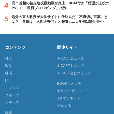
高市首相の被災地視察動画が炎上 BGM付き「総理が主役の
PV」に「政権プロパガンダ」批判
処分の東大教授が大学サイトに仕込んだ「不適切な言葉」と
は？ 各紙は「六四天安門」と報道も...大学側は説明拒否
コンテンツ
関連サイト
社会
J-CASTニュース
政治
J-CASTトレンド
経済
J-CAST会社ウォッチ
IT
BOOKウォッチ
エンタメ
東京バーゲンマニア
スポーツ
Jタウンネット
メディア
ゼロまる
動画