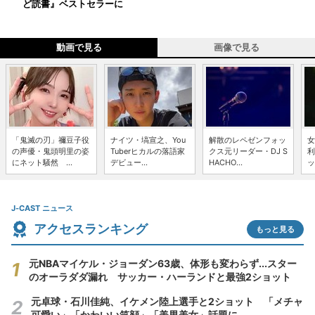
ど読書』ベストセラーに
動画で見る
画像で見る
「鬼滅の刃」禰豆子役
ナイツ・塙宣之、You
解散のレペゼンフォッ
女
の声優・鬼頭明里の姿
Tuberヒカルの落語家
クス元リーダー・DJ S
利
にネット騒然 ...
デビュー...
HACHO...
ッ
J-CAST ニュース
アクセスランキング
もっと見る
元NBAマイケル・ジョーダン63歳、体形も変わらず...スター
のオーラダダ漏れ サッカー・ハーランドと最強2ショット
元卓球・石川佳純、イケメン陸上選手と2ショット 「メチャ
可愛い」「かわいい笑顔」「美男美女」話題に