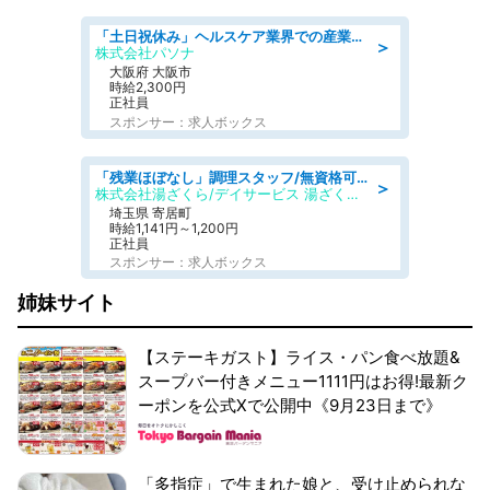
「土日祝休み」ヘルスケア業界での産業保健師業務/看護師/高時給/要資格:正看護師
＞
株式会社パソナ
大阪府 大阪市
時給2,300円
正社員
スポンサー：求人ボックス
「残業ほぼなし」調理スタッフ/無資格可/正職員/日勤のみ/デイサービス/社会保障完備
＞
株式会社湯ざくら/デイサービス 湯ざくらケアリゾート
埼玉県 寄居町
時給1,141円～1,200円
正社員
スポンサー：求人ボックス
姉妹サイト
【ステーキガスト】ライス・パン食べ放題&
スープバー付きメニュー1111円はお得!最新ク
ーポンを公式Xで公開中《9月23日まで》
「多指症」で生まれた娘と、受け止められな