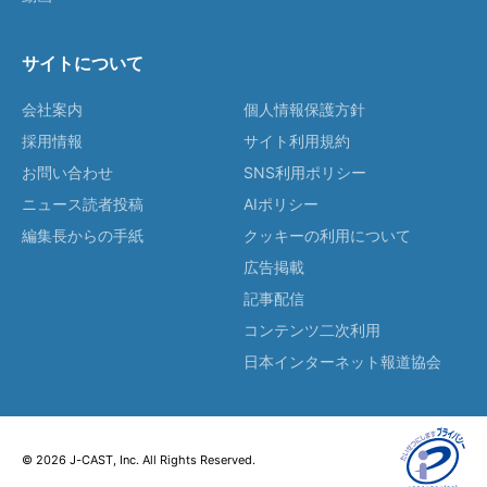
サイトについて
会社案内
個人情報保護方針
採用情報
サイト利用規約
お問い合わせ
SNS利用ポリシー
ニュース読者投稿
AIポリシー
編集長からの手紙
クッキーの利用について
広告掲載
記事配信
コンテンツ二次利用
日本インターネット報道協会
© 2026 J-CAST, Inc. All Rights Reserved.