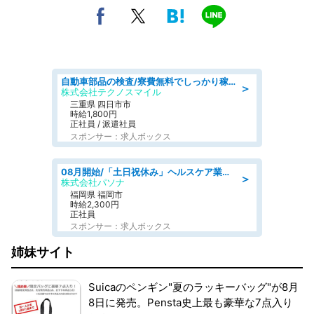
自動車部品の検査/寮費無料でしっかり稼げる denso aichi
＞
株式会社テクノスマイル
三重県 四日市市
時給1,800円
正社員 / 派遣社員
スポンサー：求人ボックス
08月開始/「土日祝休み」ヘルスケア業界の産業保健師/高時給/未経験OK/要資格:保健師、正看護師
＞
株式会社パソナ
福岡県 福岡市
時給2,300円
正社員
スポンサー：求人ボックス
姉妹サイト
Suicaのペンギン"夏のラッキーバッグ"が8月
8日に発売。Pensta史上最も豪華な7点入り