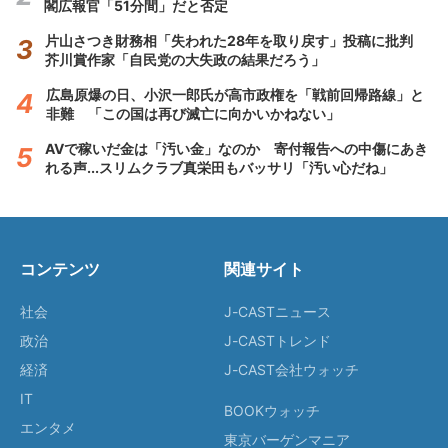
閣広報官「51分間」だと否定
片山さつき財務相「失われた28年を取り戻す」投稿に批判
芥川賞作家「自民党の大失政の結果だろう」
広島原爆の日、小沢一郎氏が高市政権を「戦前回帰路線」と
非難 「この国は再び滅亡に向かいかねない」
AVで稼いだ金は「汚い金」なのか 寄付報告への中傷にあき
れる声...スリムクラブ真栄田もバッサリ「汚い心だね」
コンテンツ
関連サイト
社会
J-CASTニュース
政治
J-CASTトレンド
経済
J-CAST会社ウォッチ
IT
BOOKウォッチ
エンタメ
東京バーゲンマニア