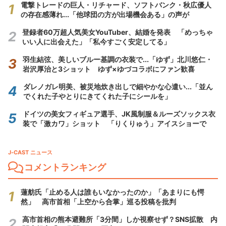
電撃トレードの巨人・リチャード、ソフトバンク・秋広優人
の存在感薄れ...「他球団の方が出場機会ある」の声が
登録者60万超人気美女YouTuber、結婚を発表 「めっちゃ
いい人に出会えた」「私今すごく安定してる」
羽生結弦、美しいブルー基調の衣装で...「ゆず」北川悠仁・
岩沢厚治と3ショット ゆず×ゆづコラボにファン歓喜
ダレノガレ明美、被災地炊き出しで細やかな心遣い...「並ん
でくれた子やとりにきてくれた子にシールを」
ドイツの美女フィギュア選手、JK風制服＆ルーズソックス衣
装で「激カワ」ショット 「りくりゅう」アイスショーで
J-CAST ニュース
コメントランキング
蓮舫氏「止める人は誰もいなかったのか」「あまりにも愕
然」 高市首相「上空から合掌」巡る投稿を批判
高市首相の熊本避難所「3分間」しか視察せず？SNS拡散 内