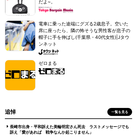
だよ~。
電車に乗った途端にグズる2歳息子。空いた
席に座ったら、隣の怖そうな男性客が息子の
帽子に手を伸ばし(千葉県・40代女性)|Jタウ
ンネット
ゼロまる
追悼
一覧を見る
長崎市出身・平和訴えた美輪明宏さん死去 ラストメッセージでも
訴え「愛があれば 戦争なんか起こりません」