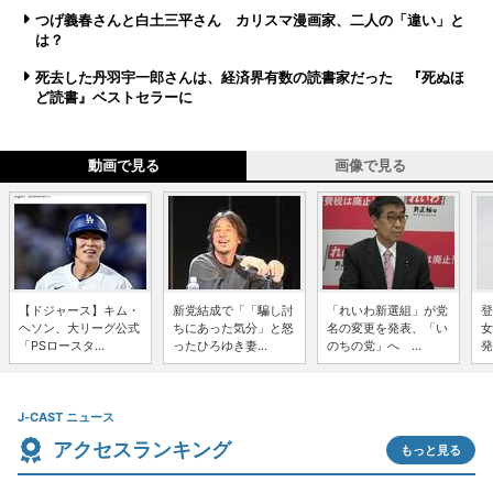
つげ義春さんと白土三平さん カリスマ漫画家、二人の「違い」と
は？
死去した丹羽宇一郎さんは、経済界有数の読書家だった 『死ぬほ
ど読書』ベストセラーに
動画で見る
画像で見る
【ドジャース】キム・
新党結成で「「騙し討
「れいわ新選組」が党
登
ヘソン、大リーグ公式
ちにあった気分」と怒
名の変更を発表、「い
女
「PSロースタ...
ったひろゆき妻...
のちの党」へ ...
発
J-CAST ニュース
アクセスランキング
もっと見る