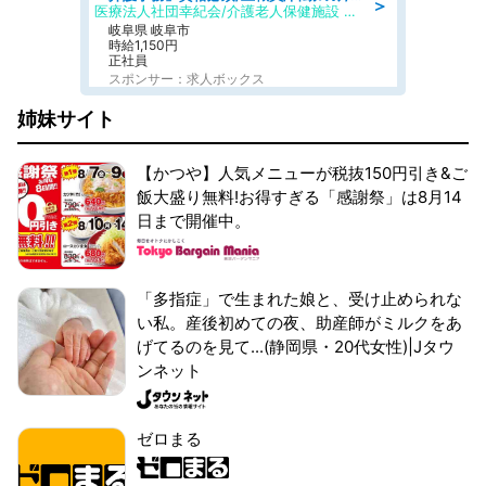
＞
医療法人社団幸紀会/介護老人保健施設 グリーンビラ安江
岐阜県 岐阜市
時給1,150円
正社員
スポンサー：求人ボックス
姉妹サイト
【かつや】人気メニューが税抜150円引き&ご
飯大盛り無料!お得すぎる「感謝祭」は8月14
日まで開催中。
「多指症」で生まれた娘と、受け止められな
い私。産後初めての夜、助産師がミルクをあ
げてるのを見て...(静岡県・20代女性)|Jタウ
ンネット
ゼロまる