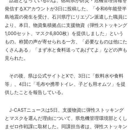
話題となっているのは、徳島県が防災・危機管理情報を
発信するXアカウントが3日に投稿した、「令和6年能登半
島地震の発生を受け、石川県庁にリエゾン派遣した職員に
より、本日、物資集積拠点に支援物資（弾性ストッキング
1,000セット、マスク6,800枚）を提供しました」という
もの。称賛の声が寄せられる一方、「必要なものは他にた
くさんある」「まず水と食料送ってあげてよ」などの声も
見られた。
その後、県は公式サイトとXで、3日に「飲料水や食料
等」、4日に「毛布や携帯トイレ、子ども用オムツ」を提
供したことを報告している。
J-CASTニュースは5日、支援物資に弾性ストッキング
とマスクを選んだ理由について、県危機管理環境部とくし
まゼロ作戦課に取材した。同課担当者は、弾性ストッキン