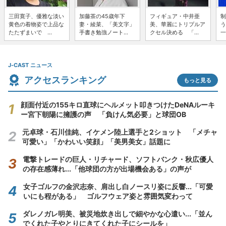
三田寛子、優雅な淡い
加藤茶の45歳年下
フィギュア・中井亜
制
黄色の着物姿で上品な
妻・綾菜、「美文字」
美、華麗にトリプルア
う
たたずまいで ...
手書き勉強ノート...
クセル決める 「...
一
J-CAST ニュース
アクセスランキング
もっと見る
顔面付近の155キロ直球にヘルメット叩きつけたDeNAルーキ
ー宮下朝陽に擁護の声 「負けん気必要」と球団OB
元卓球・石川佳純、イケメン陸上選手と2ショット 「メチャ
可愛い」「かわいい笑顔」「美男美女」話題に
電撃トレードの巨人・リチャード、ソフトバンク・秋広優人
の存在感薄れ...「他球団の方が出場機会ある」の声が
女子ゴルフの金沢志奈、肩出し白ノースリ姿に反響...「可愛
いにも程がある」 ゴルフウェア姿と雰囲気変わって
ダレノガレ明美、被災地炊き出しで細やかな心遣い...「並ん
でくれた子やとりにきてくれた子にシールを」