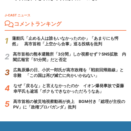
J-CAST ニュース
コメントランキング
蓮舫氏「止める人は誰もいなかったのか」「あまりにも愕
然」 高市首相「上空から合掌」巡る投稿を批判
高市首相の熊本避難所「3分間」しか視察せず？SNS拡散 内
閣広報官「51分間」だと否定
広島原爆の日、小沢一郎氏が高市政権を「戦前回帰路線」と
非難 「この国は再び滅亡に向かいかねない」
なぜ「戻るな」と言えなかったのか イオン爆発事故で斎藤
幸平氏も逡巡「ボクもできなかっただろうなあ」
高市首相の被災地視察動画が炎上 BGM付き「総理が主役の
PV」に「政権プロパガンダ」批判