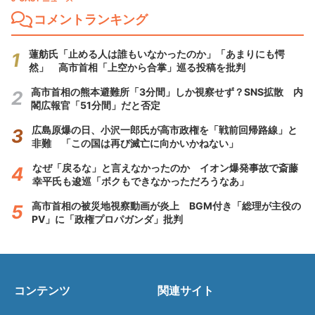
コメントランキング
蓮舫氏「止める人は誰もいなかったのか」「あまりにも愕
然」 高市首相「上空から合掌」巡る投稿を批判
高市首相の熊本避難所「3分間」しか視察せず？SNS拡散 内
閣広報官「51分間」だと否定
広島原爆の日、小沢一郎氏が高市政権を「戦前回帰路線」と
非難 「この国は再び滅亡に向かいかねない」
なぜ「戻るな」と言えなかったのか イオン爆発事故で斎藤
幸平氏も逡巡「ボクもできなかっただろうなあ」
高市首相の被災地視察動画が炎上 BGM付き「総理が主役の
PV」に「政権プロパガンダ」批判
コンテンツ
関連サイト