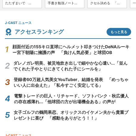
たたずまいで ...
手書き勉強ノート...
クセル決める 「...
一
J-CAST ニュース
アクセスランキング
もっと見る
顔面付近の155キロ直球にヘルメット叩きつけたDeNAルーキ
ー宮下朝陽に擁護の声 「負けん気必要」と球団OB
ダレノガレ明美、被災地炊き出しで細やかな心遣い...「並ん
でくれた子やとりにきてくれた子にシールを」
登録者60万超人気美女YouTuber、結婚を発表 「めっちゃ
いい人に出会えた」「私今すごく安定してる」
電撃トレードの巨人・リチャード、ソフトバンク・秋広優人
の存在感薄れ...「他球団の方が出場機会ある」の声が
女子ゴルフの鶴岡果恋、オリックスのイケメン夫から貴重プ
レゼントに喜び 「感動をありがとう！！」
J-CAST ニュース