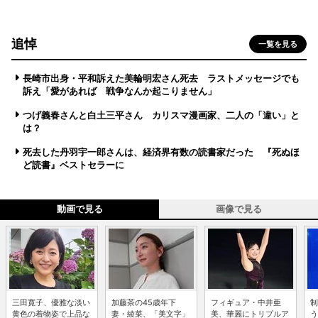
追悼
一覧を見る
長崎市出身・平和訴えた美輪明宏さん死去 ラストメッセージでも
訴え「愛があれば 戦争なんか起こりません」
つげ義春さんと白土三平さん カリスマ漫画家、二人の「違い」と
は？
死去した丹羽宇一郎さんは、経済界有数の読書家だった 『死ぬほ
ど読書』ベストセラーに
動画で見る
画像で見る
三田寛子、優雅な淡い
加藤茶の45歳年下
フィギュア・中井亜
制
黄色の着物姿で上品な
妻・綾菜、「美文字」
美、華麗にトリプルア
う