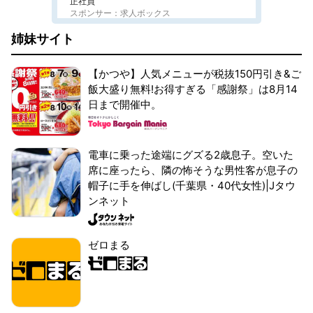
正社員
スポンサー：求人ボックス
姉妹サイト
【かつや】人気メニューが税抜150円引き&ご
飯大盛り無料!お得すぎる「感謝祭」は8月14
日まで開催中。
電車に乗った途端にグズる2歳息子。空いた
席に座ったら、隣の怖そうな男性客が息子の
帽子に手を伸ばし(千葉県・40代女性)|Jタウ
ンネット
ゼロまる