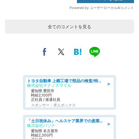
全てのコメントを見る
トヨタ自動車 上郷工場で部品の検査/特典168万/tutumi
＞
株式会社テクノスマイル
愛知県 豊田市
時給2,100円
正社員 / 派遣社員
スポンサー：求人ボックス
「土日祝休み」ヘルスケア業界での産業保健師業務/看護師/高時給/未経験OK/要資格:正看護師
＞
株式会社パソナ
愛知県 名古屋市
時給2,300円