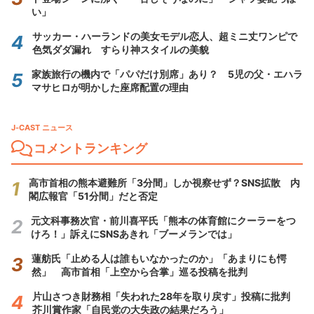
い」
サッカー・ハーランドの美女モデル恋人、超ミニ丈ワンピで
色気ダダ漏れ すらり神スタイルの美貌
家族旅行の機内で「パパだけ別席」あり？ 5児の父・エハラ
マサヒロが明かした座席配置の理由
J-CAST ニュース
コメントランキング
高市首相の熊本避難所「3分間」しか視察せず？SNS拡散 内
閣広報官「51分間」だと否定
元文科事務次官・前川喜平氏「熊本の体育館にクーラーをつ
けろ！」訴えにSNSあきれ「ブーメランでは」
蓮舫氏「止める人は誰もいなかったのか」「あまりにも愕
然」 高市首相「上空から合掌」巡る投稿を批判
片山さつき財務相「失われた28年を取り戻す」投稿に批判
芥川賞作家「自民党の大失政の結果だろう」