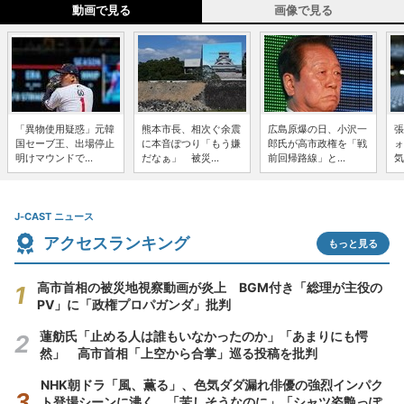
動画で見る
画像で見る
「異物使用疑惑」元韓
熊本市長、相次ぐ余震
広島原爆の日、小沢一
張
国セーブ王、出場停止
に本音ぽつり「もう嫌
郎氏が高市政権を「戦
ォ
明けマウンドで...
だなぁ」 被災...
前回帰路線」と...
気
J-CAST ニュース
アクセスランキング
もっと見る
高市首相の被災地視察動画が炎上 BGM付き「総理が主役の
PV」に「政権プロパガンダ」批判
蓮舫氏「止める人は誰もいなかったのか」「あまりにも愕
然」 高市首相「上空から合掌」巡る投稿を批判
NHK朝ドラ「風、薫る」、色気ダダ漏れ俳優の強烈インパク
ト登場シーンに沸く 「苦しそうなのに」「シャツ姿艶っぽ