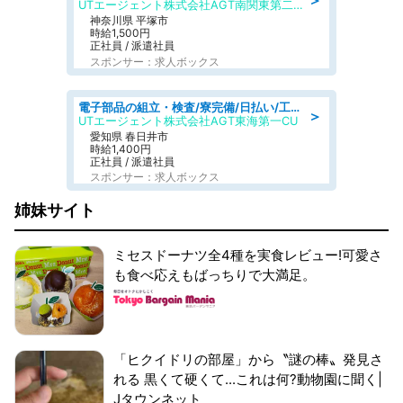
＞
UTエージェント株式会社AGT南関東第二CU
神奈川県 平塚市
時給1,500円
正社員 / 派遣社員
スポンサー：求人ボックス
電子部品の組立・検査/寮完備/日払い/工場・製造
＞
UTエージェント株式会社AGT東海第一CU
愛知県 春日井市
時給1,400円
正社員 / 派遣社員
スポンサー：求人ボックス
姉妹サイト
ミセスドーナツ全4種を実食レビュー!可愛さ
も食べ応えもばっちりで大満足。
「ヒクイドリの部屋」から〝謎の棒〟発見さ
れる 黒くて硬くて...これは何?動物園に聞く|
Jタウンネット