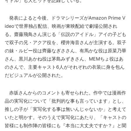
イドル」も大ヒットを記録している。
発表によると今後、ドラマシリーズがAmazon Prime V
ideoで世界独占配信、映画が東映配給で劇場公開され
る。齋藤飛鳥さん演じる「伝説のアイドル」アイの子ども
で双子の兄・アクア役を、櫻井海音さんが主演する。双子
の妹・ルビー役は齊藤なぎささん、有馬かな役は原菜乃華
さん、黒川あかね役は茅島みずきさん、MEMちょ役はあ
のさんで、主要キャスト6人がそれぞれの衣装に身を包ん
だビジュアルが公開された。
赤坂さんからのコメントも寄せられた。作中では漫画作
品の実写化について「批判的な事も言っています」とし、
推しの子が「実写化する事は無いんじゃないか」と考えて
いたと明かす。そのうえで実写化にあたり、「キャストの
皆様にも制作陣の皆様にも『本当に大丈夫ですか？』と聞