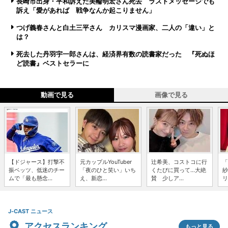
長崎市出身・平和訴えた美輪明宏さん死去 ラストメッセージでも
訴え「愛があれば 戦争なんか起こりません」
つげ義春さんと白土三平さん カリスマ漫画家、二人の「違い」と
は？
死去した丹羽宇一郎さんは、経済界有数の読書家だった 『死ぬほ
ど読書』ベストセラーに
動画で見る
画像で見る
【ドジャース】打撃不
元カップルYouTuber
辻希美、コストコに行
「
振ベッツ、低迷のチー
「夜のひと笑い」いち
くたびに買って...大絶
紗
ムで「最も懸念...
え、新恋...
賛 少しア...
リ
J-CAST ニュース
アクセスランキング
もっと見る