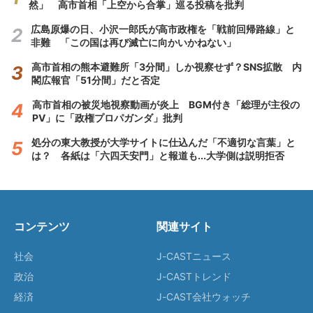
然」 高市首相「上空から合掌」巡る投稿を批判
広島原爆の日、小沢一郎氏が高市政権を「戦前回帰路線」と
非難 「この国は再び滅亡に向かいかねない」
高市首相の熊本避難所「3分間」しか視察せず？SNS拡散 内
閣広報官「51分間」だと否定
高市首相の被災地視察動画が炎上 BGM付き「総理が主役の
PV」に「政権プロパガンダ」批判
処分の東大教授が大学サイトに仕込んだ「不適切な言葉」と
は？ 各紙は「六四天安門」と報道も...大学側は説明拒否
コンテンツ
関連サイト
社会
J-CASTニュース
政治
J-CASTトレンド
経済
J-CAST会社ウォッチ