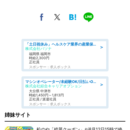
「土日祝休み」ヘルスケア業界の産業保健師/高時給/未経験OK/要資格:保健師、正看護師
＞
株式会社パソナ
福岡県 福岡市
時給2,300円
正社員
スポンサー：求人ボックス
マシンオペレーター/未経験OK/日払いOK/交替制/20・30・40代活躍中/製造 工場
＞
株式会社綜合キャリアオプション
大分県 中津市
時給1,450円～1,813円
正社員 / 派遣社員
スポンサー：求人ボックス
姉妹サイト
松のや「総菜クーポン」が8月12日15時で終