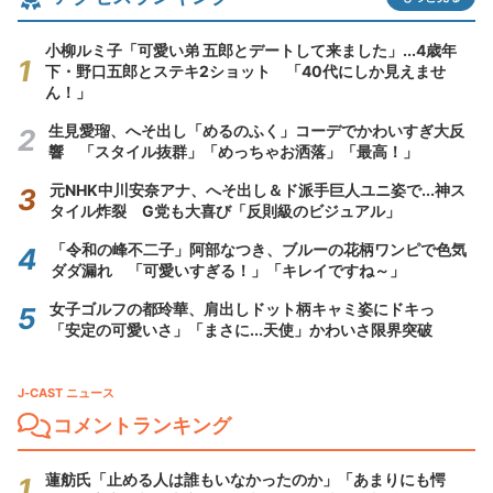
小柳ルミ子「可愛い弟 五郎とデートして来ました」...4歳年
下・野口五郎とステキ2ショット 「40代にしか見えませ
ん！」
生見愛瑠、へそ出し「めるのふく」コーデでかわいすぎ大反
響 「スタイル抜群」「めっちゃお洒落」「最高！」
元NHK中川安奈アナ、へそ出し＆ド派手巨人ユニ姿で...神ス
タイル炸裂 G党も大喜び「反則級のビジュアル」
「令和の峰不二子」阿部なつき、ブルーの花柄ワンピで色気
ダダ漏れ 「可愛いすぎる！」「キレイですね～」
女子ゴルフの都玲華、肩出しドット柄キャミ姿にドキっ
「安定の可愛いさ」「まさに...天使」かわいさ限界突破
J-CAST ニュース
コメントランキング
蓮舫氏「止める人は誰もいなかったのか」「あまりにも愕