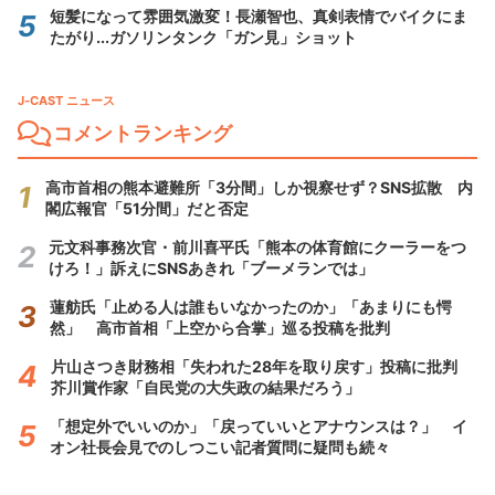
短髪になって雰囲気激変！長瀬智也、真剣表情でバイクにま
たがり...ガソリンタンク「ガン見」ショット
J-CAST ニュース
コメントランキング
高市首相の熊本避難所「3分間」しか視察せず？SNS拡散 内
閣広報官「51分間」だと否定
元文科事務次官・前川喜平氏「熊本の体育館にクーラーをつ
けろ！」訴えにSNSあきれ「ブーメランでは」
蓮舫氏「止める人は誰もいなかったのか」「あまりにも愕
然」 高市首相「上空から合掌」巡る投稿を批判
片山さつき財務相「失われた28年を取り戻す」投稿に批判
芥川賞作家「自民党の大失政の結果だろう」
「想定外でいいのか」「戻っていいとアナウンスは？」 イ
オン社長会見でのしつこい記者質問に疑問も続々