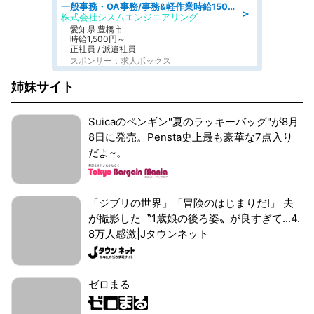
一般事務・OA事務/事務&軽作業時給1500円土日祝休み各種社保完備
＞
株式会社シスムエンジニアリング
愛知県 豊橋市
時給1,500円～
正社員 / 派遣社員
スポンサー：求人ボックス
姉妹サイト
Suicaのペンギン"夏のラッキーバッグ"が8月
8日に発売。Pensta史上最も豪華な7点入り
だよ~。
「ジブリの世界」「冒険のはじまりだ!」 夫
が撮影した〝1歳娘の後ろ姿〟が良すぎて...4.
8万人感激|Jタウンネット
ゼロまる