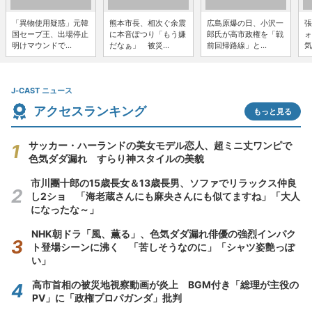
「異物使用疑惑」元韓
熊本市長、相次ぐ余震
広島原爆の日、小沢一
張
国セーブ王、出場停止
に本音ぽつり「もう嫌
郎氏が高市政権を「戦
ォ
明けマウンドで...
だなぁ」 被災...
前回帰路線」と...
気
J-CAST ニュース
アクセスランキング
もっと見る
サッカー・ハーランドの美女モデル恋人、超ミニ丈ワンピで
色気ダダ漏れ すらり神スタイルの美貌
市川團十郎の15歳長女＆13歳長男、ソファでリラックス仲良
し2ショ 「海老蔵さんにも麻央さんにも似てますね」「大人
になったな～」
NHK朝ドラ「風、薫る」、色気ダダ漏れ俳優の強烈インパク
ト登場シーンに沸く 「苦しそうなのに」「シャツ姿艶っぽ
い」
高市首相の被災地視察動画が炎上 BGM付き「総理が主役の
PV」に「政権プロパガンダ」批判