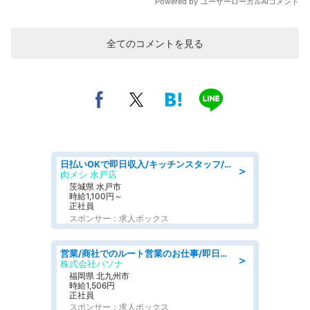
全てのコメントを見る
日払いOKで即日収入/キッチンスタッフ/「原付免許必須」デリバリー業務など、自己成長可能な幅広い仕事に挑戦!髪型自由&ピアス・ネイルOK/茨城県/水戸市
＞
肉メシ 水戸店
茨城県 水戸市
時給1,100円～
正社員
スポンサー：求人ボックス
営業/商社でのルート営業のお仕事/即日勤務可/車通勤可/営業
＞
株式会社パソナ
福岡県 北九州市
時給1,506円
正社員
スポンサー：求人ボックス