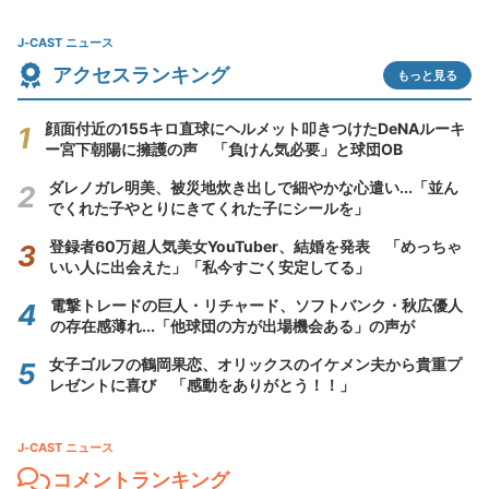
J-CAST ニュース
アクセスランキング
もっと見る
顔面付近の155キロ直球にヘルメット叩きつけたDeNAルーキ
ー宮下朝陽に擁護の声 「負けん気必要」と球団OB
ダレノガレ明美、被災地炊き出しで細やかな心遣い...「並ん
でくれた子やとりにきてくれた子にシールを」
登録者60万超人気美女YouTuber、結婚を発表 「めっちゃ
いい人に出会えた」「私今すごく安定してる」
電撃トレードの巨人・リチャード、ソフトバンク・秋広優人
の存在感薄れ...「他球団の方が出場機会ある」の声が
女子ゴルフの鶴岡果恋、オリックスのイケメン夫から貴重プ
レゼントに喜び 「感動をありがとう！！」
J-CAST ニュース
コメントランキング