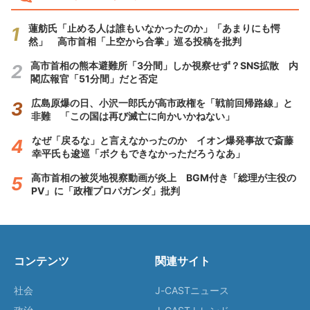
蓮舫氏「止める人は誰もいなかったのか」「あまりにも愕
然」 高市首相「上空から合掌」巡る投稿を批判
高市首相の熊本避難所「3分間」しか視察せず？SNS拡散 内
閣広報官「51分間」だと否定
広島原爆の日、小沢一郎氏が高市政権を「戦前回帰路線」と
非難 「この国は再び滅亡に向かいかねない」
なぜ「戻るな」と言えなかったのか イオン爆発事故で斎藤
幸平氏も逡巡「ボクもできなかっただろうなあ」
高市首相の被災地視察動画が炎上 BGM付き「総理が主役の
PV」に「政権プロパガンダ」批判
コンテンツ
関連サイト
社会
J-CASTニュース