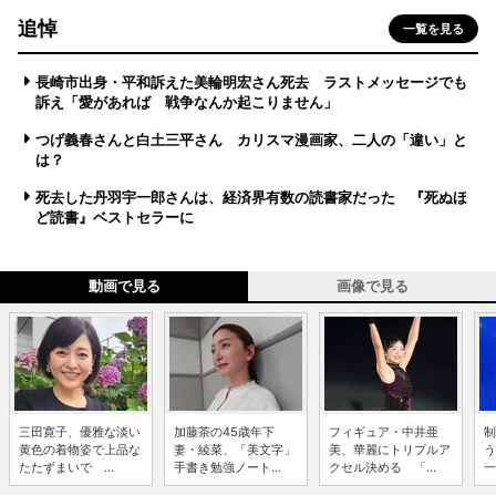
追悼
一覧を見る
長崎市出身・平和訴えた美輪明宏さん死去 ラストメッセージでも
訴え「愛があれば 戦争なんか起こりません」
つげ義春さんと白土三平さん カリスマ漫画家、二人の「違い」と
は？
死去した丹羽宇一郎さんは、経済界有数の読書家だった 『死ぬほ
ど読書』ベストセラーに
動画で見る
画像で見る
三田寛子、優雅な淡い
加藤茶の45歳年下
フィギュア・中井亜
制
黄色の着物姿で上品な
妻・綾菜、「美文字」
美、華麗にトリプルア
う
たたずまいで ...
手書き勉強ノート...
クセル決める 「...
一