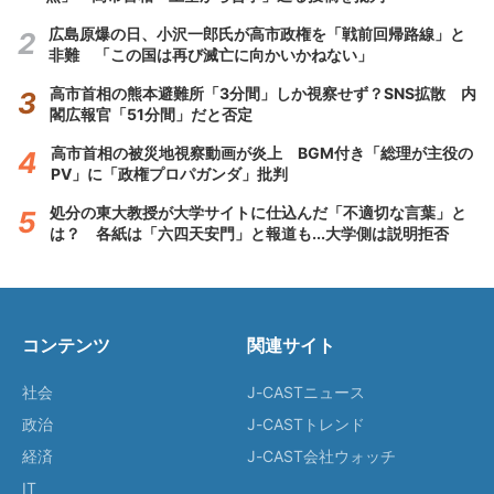
広島原爆の日、小沢一郎氏が高市政権を「戦前回帰路線」と
非難 「この国は再び滅亡に向かいかねない」
高市首相の熊本避難所「3分間」しか視察せず？SNS拡散 内
閣広報官「51分間」だと否定
高市首相の被災地視察動画が炎上 BGM付き「総理が主役の
PV」に「政権プロパガンダ」批判
処分の東大教授が大学サイトに仕込んだ「不適切な言葉」と
は？ 各紙は「六四天安門」と報道も...大学側は説明拒否
コンテンツ
関連サイト
社会
J-CASTニュース
政治
J-CASTトレンド
経済
J-CAST会社ウォッチ
IT