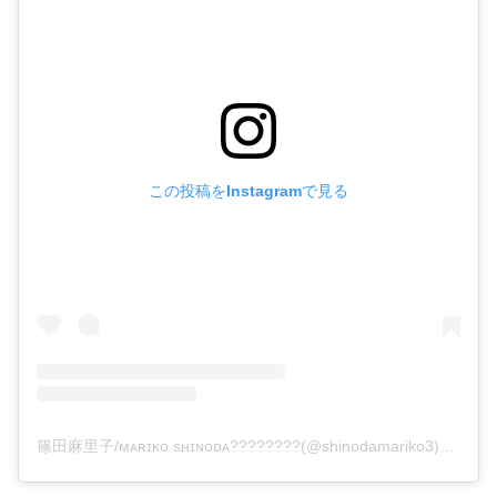
この投稿をInstagramで見る
篠田麻里子/ᴍᴀʀɪᴋᴏ sʜɪɴᴏᴅᴀ????????(@shinodamariko3)がシェアした投稿