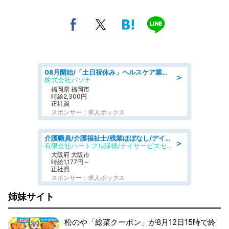
08月開始/「土日祝休み」ヘルスケア業界の産業保健師/高時給/未経験OK/要資格:保健師、正看護師
＞
株式会社パソナ
福岡県 福岡市
時給2,300円
正社員
スポンサー：求人ボックス
介護職員/介護福祉士/残業ほぼなし/デイサービスの介護士/日勤のみ
＞
有限会社ハートフル緑橋/デイサービスセンター ハートフル東成
大阪府 大阪市
時給1,177円～
正社員
スポンサー：求人ボックス
姉妹サイト
松のや「総菜クーポン」が8月12日15時で終