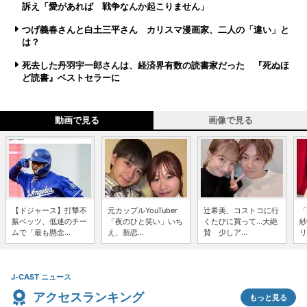
訴え「愛があれば 戦争なんか起こりません」
つげ義春さんと白土三平さん カリスマ漫画家、二人の「違い」と
は？
死去した丹羽宇一郎さんは、経済界有数の読書家だった 『死ぬほ
ど読書』ベストセラーに
動画で見る
画像で見る
【ドジャース】打撃不
元カップルYouTuber
辻希美、コストコに行
「
振ベッツ、低迷のチー
「夜のひと笑い」いち
くたびに買って...大絶
紗
ムで「最も懸念...
え、新恋...
賛 少しア...
リ
J-CAST ニュース
アクセスランキング
もっと見る