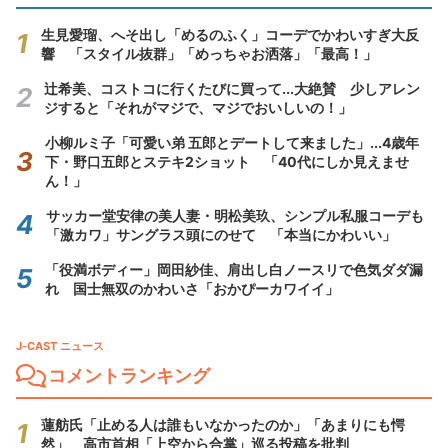
生見愛瑠、へそ出し「めるのふく」コーデでかわいすぎ大反
響 「スタイル抜群」「めっちゃお洒落」「最高！」
辻希美、コストコに行くたびに買って...大絶賛 少しアレン
ジすると「それがマジで、マジでおいしいの！」
小柳ルミ子「可愛い弟 五郎とデートして来ました」...4歳年
下・野口五郎とステキ2ショット 「40代にしか見えませ
ん！」
サッカー堂安律の美人妻・明松美玖、シンプル私服コーデも
「激カワ」サングラス頭にのせて 「本当にかわいい」
「役満ボディー」岡田紗佳、肩出し白ノースリで色気ダダ漏
れ 国士無双のかわいさ「おかぴーカワイイ」
J-CAST ニュース
コメントランキング
蓮舫氏「止める人は誰もいなかったのか」「あまりにも愕
然」 高市首相「上空から合掌」巡る投稿を批判