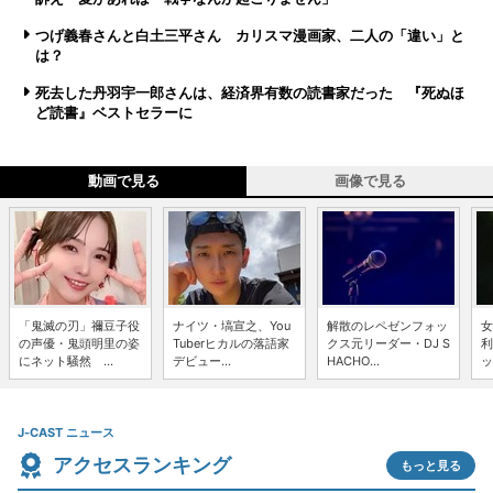
つげ義春さんと白土三平さん カリスマ漫画家、二人の「違い」と
は？
死去した丹羽宇一郎さんは、経済界有数の読書家だった 『死ぬほ
ど読書』ベストセラーに
動画で見る
画像で見る
「鬼滅の刃」禰豆子役
ナイツ・塙宣之、You
解散のレペゼンフォッ
女
の声優・鬼頭明里の姿
Tuberヒカルの落語家
クス元リーダー・DJ S
利
にネット騒然 ...
デビュー...
HACHO...
ッ
J-CAST ニュース
アクセスランキング
もっと見る