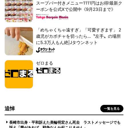
スープバー付きメニュー1111円はお得!最新ク
ーポンを公式Xで公開中《9月23日まで》
「めちゃくちゃ遠すぎ」「可愛すぎます」 2
歳児がカボチャを切ったら...〝左手〟の場所
に5.3万人もん絶|Jタウンネット
ゼロまる
追悼
一覧を見る
長崎市出身・平和訴えた美輪明宏さん死去 ラストメッセージでも
訴え「愛があれば 戦争なんか起こりません」