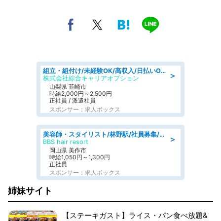
組立・組付け/未経験OK/高収入/日払いOK/寮費無料/日勤
＞
株式会社綜合キャリアオプション
山梨県 韮崎市
時給2,000円～2,500円
正社員 / 派遣社員
スポンサー：求人ボックス
美容師・スタイリスト/林野駅/社員募集/8月9日更新
＞
BBS hair resort
岡山県 美作市
時給1,050円～1,300円
正社員
スポンサー：求人ボックス
姉妹サイト
【ステーキガスト】ライス・パン食べ放題&