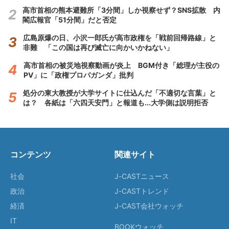
高市首相の熊本避難所「3分間」しか視察せず？SNS拡散 内
閣広報官「51分間」だと否定
広島原爆の日、小沢一郎氏が高市政権を「戦前回帰路線」と
非難 「この国は再び滅亡に向かいかねない」
高市首相の被災地視察動画が炎上 BGM付き「総理が主役の
PV」に「政権プロパガンダ」批判
処分の東大教授が大学サイトに仕込んだ「不適切な言葉」と
は？ 各紙は「六四天安門」と報道も...大学側は説明拒否
コンテンツ
関連サイト
社会
J-CASTニュース
政治
J-CASTトレンド
経済
J-CAST会社ウォッチ
IT
BOOKウォッチ