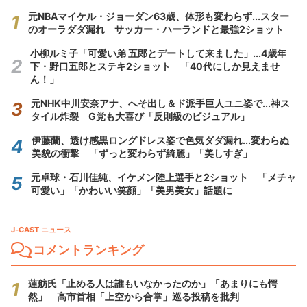
元NBAマイケル・ジョーダン63歳、体形も変わらず...スター
のオーラダダ漏れ サッカー・ハーランドと最強2ショット
小柳ルミ子「可愛い弟 五郎とデートして来ました」...4歳年
下・野口五郎とステキ2ショット 「40代にしか見えませ
ん！」
元NHK中川安奈アナ、へそ出し＆ド派手巨人ユニ姿で...神ス
タイル炸裂 G党も大喜び「反則級のビジュアル」
伊藤蘭、透け感黒ロングドレス姿で色気ダダ漏れ...変わらぬ
美貌の衝撃 「ずっと変わらず綺麗」「美しすぎ」
元卓球・石川佳純、イケメン陸上選手と2ショット 「メチャ
可愛い」「かわいい笑顔」「美男美女」話題に
J-CAST ニュース
コメントランキング
蓮舫氏「止める人は誰もいなかったのか」「あまりにも愕
然」 高市首相「上空から合掌」巡る投稿を批判