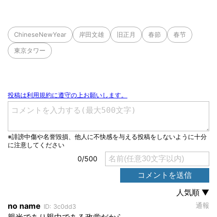
ChineseNewYear
岸田文雄
旧正月
春節
春节
東京タワー