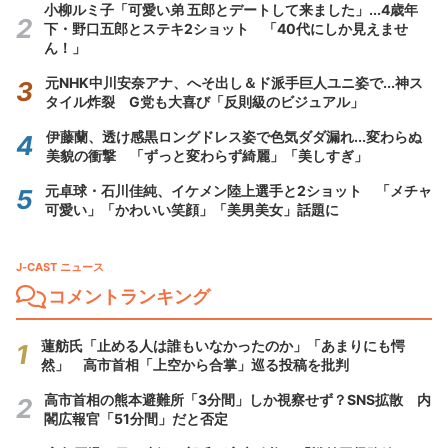
小柳ルミ子「可愛い弟 五郎とデートして来ました」...4歳年
下・野口五郎とステキ2ショット 「40代にしか見えませ
ん！」
元NHK中川安奈アナ、へそ出し＆ド派手巨人ユニ姿で...神ス
タイル炸裂 G党も大喜び「反則級のビジュアル」
伊藤蘭、透け感黒ロングドレス姿で色気ダダ漏れ...変わらぬ
美貌の衝撃 「ずっと変わらず綺麗」「美しすぎ」
元卓球・石川佳純、イケメン陸上選手と2ショット 「メチャ
可愛い」「かわいい笑顔」「美男美女」話題に
J-CAST ニュース
コメントランキング
蓮舫氏「止める人は誰もいなかったのか」「あまりにも愕
然」 高市首相「上空から合掌」巡る投稿を批判
高市首相の熊本避難所「3分間」しか視察せず？SNS拡散 内
閣広報官「51分間」だと否定