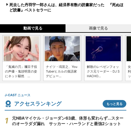
死去した丹羽宇一郎さんは、経済界有数の読書家だった 『死ぬほ
ど読書』ベストセラーに
動画で見る
画像で見る
「鬼滅の刃」禰豆子役
ナイツ・塙宣之、You
解散のレペゼンフォッ
女
の声優・鬼頭明里の姿
Tuberヒカルの落語家
クス元リーダー・DJ S
利
にネット騒然 ...
デビュー...
HACHO...
ッ
J-CAST ニュース
アクセスランキング
もっと見る
元NBAマイケル・ジョーダン63歳、体形も変わらず...スター
のオーラダダ漏れ サッカー・ハーランドと最強2ショット