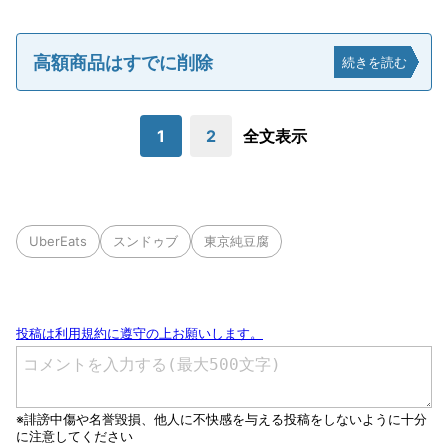
高額商品はすでに削除
続きを読む
1
2
全文表示
UberEats
スンドゥブ
東京純豆腐