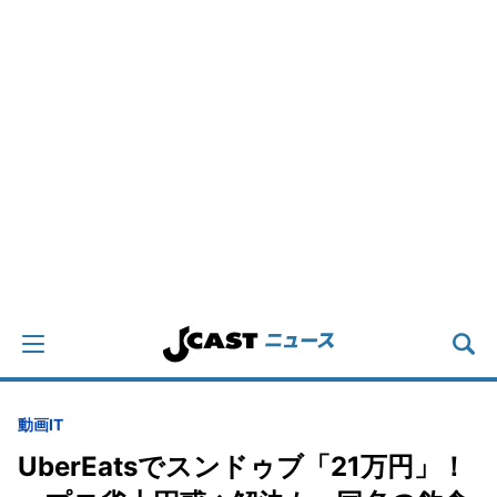
動画
IT
UberEatsでスンドゥブ「21万円」！