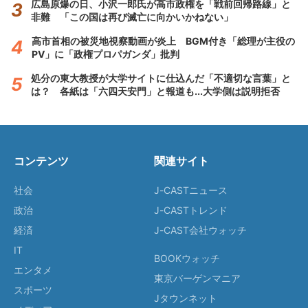
広島原爆の日、小沢一郎氏が高市政権を「戦前回帰路線」と
非難 「この国は再び滅亡に向かいかねない」
高市首相の被災地視察動画が炎上 BGM付き「総理が主役の
PV」に「政権プロパガンダ」批判
処分の東大教授が大学サイトに仕込んだ「不適切な言葉」と
は？ 各紙は「六四天安門」と報道も...大学側は説明拒否
コンテンツ
関連サイト
社会
J-CASTニュース
政治
J-CASTトレンド
経済
J-CAST会社ウォッチ
IT
BOOKウォッチ
エンタメ
東京バーゲンマニア
スポーツ
Jタウンネット