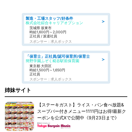
製造・工場スタッフ/好条件
＞
株式会社綜合キャリアオプション
茨城県 坂東市
時給1,600円～2,000円
正社員 / 派遣社員
スポンサー：求人ボックス
「保育士」正社員/認可保育所/保育士
＞
簡野学園ふぞく糀谷駅前保育園
東京都 大田区
時給1,500円～1,650円
正社員
スポンサー：求人ボックス
姉妹サイト
【ステーキガスト】ライス・パン食べ放題&
スープバー付きメニュー1111円はお得!最新ク
ーポンを公式Xで公開中《9月23日まで》