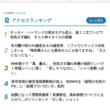
J-CAST ニュース
アクセスランキング
もっと見る
サッカー・ハーランドの美女モデル恋人、超ミニ丈ワンピで
色気ダダ漏れ すらり神スタイルの美貌
市川團十郎の15歳長女＆13歳長男、ソファでリラックス仲良
し2ショ 「海老蔵さんにも麻央さんにも似てますね」「大人
になったな～」
NHK朝ドラ「風、薫る」、色気ダダ漏れ俳優の強烈インパク
ト登場シーンに沸く 「苦しそうなのに」「シャツ姿艶っぽ
い」
高市首相の被災地視察動画が炎上 BGM付き「総理が主役の
PV」に「政権プロパガンダ」批判
短髪になって雰囲気激変！長瀬智也、真剣表情でバイクにま
たがり...ガソリンタンク「ガン見」ショット