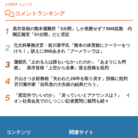
J-CAST ニュース
コメントランキング
高市首相の熊本避難所「3分間」しか視察せず？SNS拡散 内
閣広報官「51分間」だと否定
元文科事務次官・前川喜平氏「熊本の体育館にクーラーをつ
けろ！」訴えにSNSあきれ「ブーメランでは」
蓮舫氏「止める人は誰もいなかったのか」「あまりにも愕
然」 高市首相「上空から合掌」巡る投稿を批判
片山さつき財務相「失われた28年を取り戻す」投稿に批判
芥川賞作家「自民党の大失政の結果だろう」
「想定外でいいのか」「戻っていいとアナウンスは？」 イ
オン社長会見でのしつこい記者質問に疑問も続々
コンテンツ
関連サイト