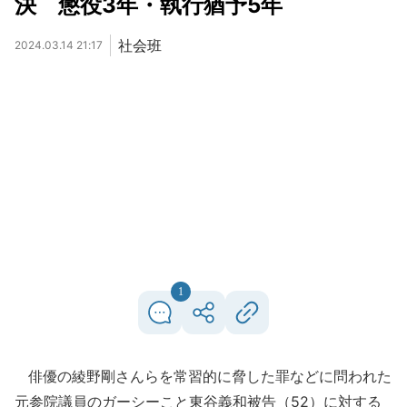
決 懲役3年・執行猶予5年
社会班
2024.03.14 21:17
1
俳優の綾野剛さんらを常習的に脅した罪などに問われた
元参院議員のガーシーこと東谷義和被告（52）に対する