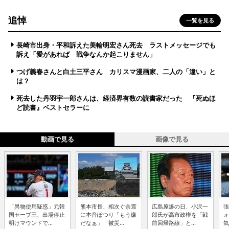
追悼
一覧を見る
長崎市出身・平和訴えた美輪明宏さん死去 ラストメッセージでも
訴え「愛があれば 戦争なんか起こりません」
つげ義春さんと白土三平さん カリスマ漫画家、二人の「違い」と
は？
死去した丹羽宇一郎さんは、経済界有数の読書家だった 『死ぬほ
ど読書』ベストセラーに
動画で見る
画像で見る
「異物使用疑惑」元韓
熊本市長、相次ぐ余震
広島原爆の日、小沢一
張
国セーブ王、出場停止
に本音ぽつり「もう嫌
郎氏が高市政権を「戦
ォ
明けマウンドで...
だなぁ」 被災...
前回帰路線」と...
気