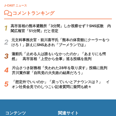
J-CAST ニュース
コメントランキング
高市首相の熊本避難所「3分間」しか視察せず？SNS拡散 内
閣広報官「51分間」だと否定
元文科事務次官・前川喜平氏「熊本の体育館にクーラーをつ
けろ！」訴えにSNSあきれ「ブーメランでは」
蓮舫氏「止める人は誰もいなかったのか」「あまりにも愕
然」 高市首相「上空から合掌」巡る投稿を批判
片山さつき財務相「失われた28年を取り戻す」投稿に批判
芥川賞作家「自民党の大失政の結果だろう」
「想定外でいいのか」「戻っていいとアナウンスは？」 イ
オン社長会見でのしつこい記者質問に疑問も続々
コンテンツ
関連サイト