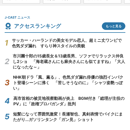
J-CAST ニュース
アクセスランキング
もっと見る
サッカー・ハーランドの美女モデル恋人、超ミニ丈ワンピで
色気ダダ漏れ すらり神スタイルの美貌
市川團十郎の15歳長女＆13歳長男、ソファでリラックス仲良
し2ショ 「海老蔵さんにも麻央さんにも似てますね」「大人
になったな～」
NHK朝ドラ「風、薫る」、色気ダダ漏れ俳優の強烈インパク
ト登場シーンに沸く 「苦しそうなのに」「シャツ姿艶っぽ
い」
高市首相の被災地視察動画が炎上 BGM付き「総理が主役の
PV」に「政権プロパガンダ」批判
短髪になって雰囲気激変！長瀬智也、真剣表情でバイクにま
たがり...ガソリンタンク「ガン見」ショット