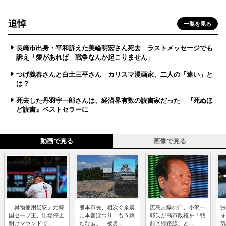
追悼
一覧を見る
長崎市出身・平和訴えた美輪明宏さん死去 ラストメッセージでも
訴え「愛があれば 戦争なんか起こりません」
つげ義春さんと白土三平さん カリスマ漫画家、二人の「違い」と
は？
死去した丹羽宇一郎さんは、経済界有数の読書家だった 『死ぬほ
ど読書』ベストセラーに
動画で見る
画像で見る
「異物使用疑惑」元韓
熊本市長、相次ぐ余震
広島原爆の日、小沢一
張
国セーブ王、出場停止
に本音ぽつり「もう嫌
郎氏が高市政権を「戦
ォ
明けマウンドで...
だなぁ」 被災...
前回帰路線」と...
気