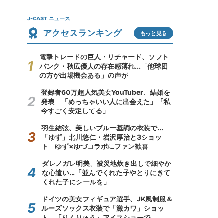
J-CAST ニュース
アクセスランキング
もっと見る
電撃トレードの巨人・リチャード、ソフト
バンク・秋広優人の存在感薄れ...「他球団
の方が出場機会ある」の声が
登録者60万超人気美女YouTuber、結婚を
発表 「めっちゃいい人に出会えた」「私
今すごく安定してる」
羽生結弦、美しいブルー基調の衣装で...
「ゆず」北川悠仁・岩沢厚治と3ショッ
ト ゆず×ゆづコラボにファン歓喜
ダレノガレ明美、被災地炊き出しで細やか
な心遣い...「並んでくれた子やとりにきて
くれた子にシールを」
ドイツの美女フィギュア選手、JK風制服＆
ルーズソックス衣装で「激カワ」ショッ
ト 「りくりゅう」アイスショーで