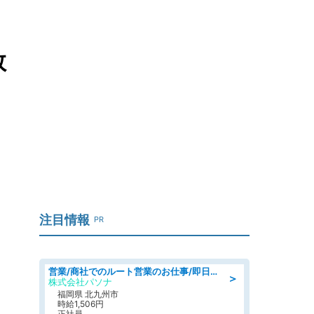
数
注目情報
PR
営業/商社でのルート営業のお仕事/即日勤務可/車通勤可/営業
＞
株式会社パソナ
福岡県 北九州市
時給1,506円
正社員