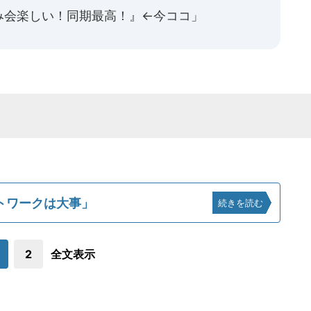
み会楽しい！同期最高！』←今ココ」
トワークは大事」
続きを読む
2
全文表示