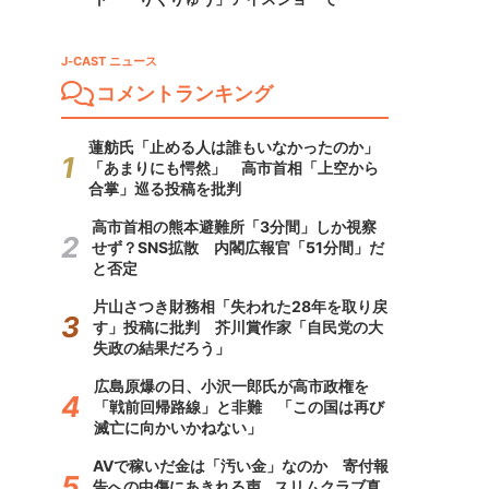
J-CAST ニュース
コメントランキング
蓮舫氏「止める人は誰もいなかったのか」
「あまりにも愕然」 高市首相「上空から
合掌」巡る投稿を批判
高市首相の熊本避難所「3分間」しか視察
せず？SNS拡散 内閣広報官「51分間」だ
と否定
片山さつき財務相「失われた28年を取り戻
す」投稿に批判 芥川賞作家「自民党の大
失政の結果だろう」
広島原爆の日、小沢一郎氏が高市政権を
「戦前回帰路線」と非難 「この国は再び
滅亡に向かいかねない」
AVで稼いだ金は「汚い金」なのか 寄付報
告への中傷にあきれる声...スリムクラブ真