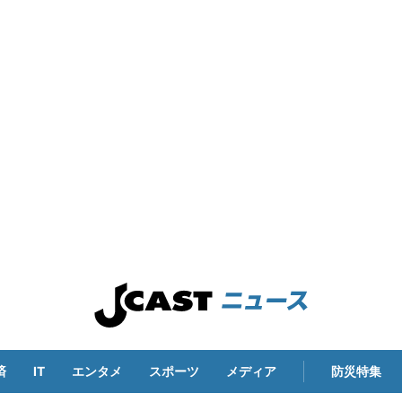
済
IT
エンタメ
スポーツ
メディア
防災特集