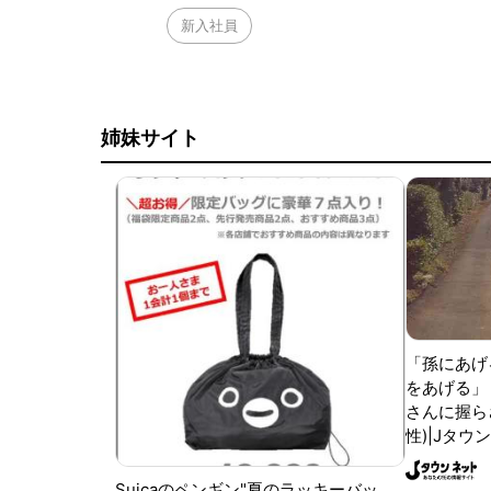
新入社員
姉妹サイト
「孫にあげ
をあげる」
さんに握ら
性)|Jタウ
Suicaのペンギン"夏のラッキーバッ