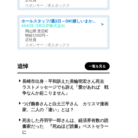
スポンサー：求人ボックス
ホールスタッフ/週2日～OK!嬉しいまかない付き/岡山県/浅口郡里庄町
＞
AKASE GROUP株式会社
岡山県 里庄町
時給1,100円～
正社員
スポンサー：求人ボックス
追悼
一覧を見る
長崎市出身・平和訴えた美輪明宏さん死去
ラストメッセージでも訴え「愛があれば 戦
争なんか起こりません」
つげ義春さんと白土三平さん カリスマ漫画
家、二人の「違い」とは？
死去した丹羽宇一郎さんは、経済界有数の読
書家だった 『死ぬほど読書』ベストセラー
に