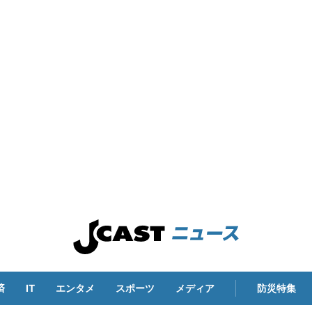
済
IT
エンタメ
スポーツ
メディア
防災特集