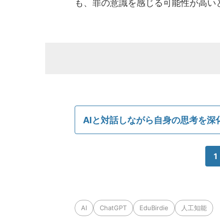
も、罪の意識を感じる可能性が高い
AIと対話しながら自身の思考を深
1
AI
ChatGPT
EduBirdie
人工知能