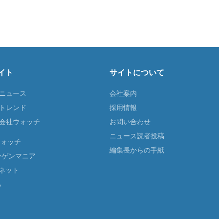
イト
サイトについて
Tニュース
会社案内
Tトレンド
採用情報
ST会社ウォッチ
お問い合わせ
ニュース読者投稿
ウォッチ
編集長からの手紙
ーゲンマニア
ネット
る