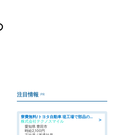
の
注目情報
PR
寮費無料/トヨタ自動車 堤工場で部品の組立製造/tutumi
＞
株式会社テクノスマイル
愛知県 豊田市
時給2,100円
正社員 / 派遣社員