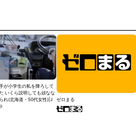
手が小学生の私を降ろして
た いくら説明しても頑なな
ゼロまる
れ(北海道・50代女性)|J
ト