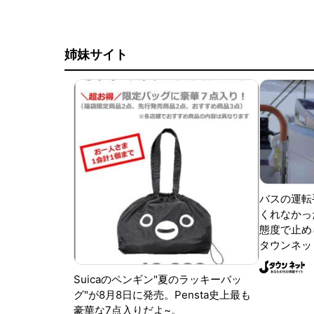
姉妹サイト
バスの運転
くれなかっ
態度で止めら
タウンネッ
Suicaのペンギン"夏のラッキーバッ
グ"が8月8日に発売。Pensta史上最も
豪華な7点入りだよ~。