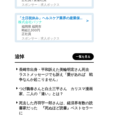
スポンサー：求人ボックス
「土日祝休み」ヘルスケア業界の産業保健師/高時給/未経験OK/要資格:保健師、正看護師
＞
株式会社パソナ
福岡県 福岡市
時給2,300円
正社員
スポンサー：求人ボックス
追悼
一覧を見る
長崎市出身・平和訴えた美輪明宏さん死去
ラストメッセージでも訴え「愛があれば 戦
争なんか起こりません」
つげ義春さんと白土三平さん カリスマ漫画
家、二人の「違い」とは？
死去した丹羽宇一郎さんは、経済界有数の読
書家だった 『死ぬほど読書』ベストセラー
に