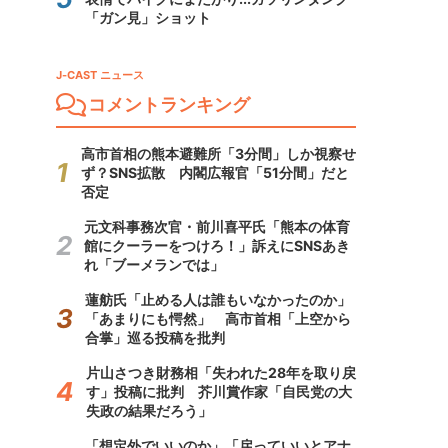
「ガン見」ショット
J-CAST ニュース
コメントランキング
高市首相の熊本避難所「3分間」しか視察せ
ず？SNS拡散 内閣広報官「51分間」だと
否定
元文科事務次官・前川喜平氏「熊本の体育
館にクーラーをつけろ！」訴えにSNSあき
れ「ブーメランでは」
蓮舫氏「止める人は誰もいなかったのか」
「あまりにも愕然」 高市首相「上空から
合掌」巡る投稿を批判
片山さつき財務相「失われた28年を取り戻
す」投稿に批判 芥川賞作家「自民党の大
失政の結果だろう」
「想定外でいいのか」「戻っていいとアナ