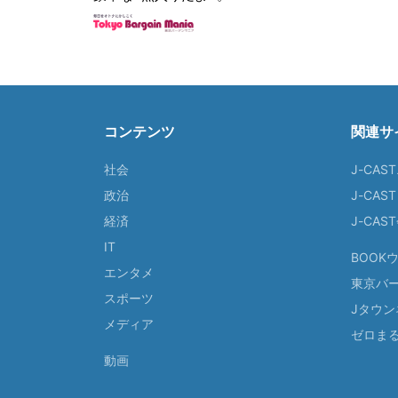
コンテンツ
関連サ
社会
J-CAS
政治
J-CAS
経済
J-CA
IT
BOOK
エンタメ
東京バ
スポーツ
Jタウン
メディア
ゼロま
動画