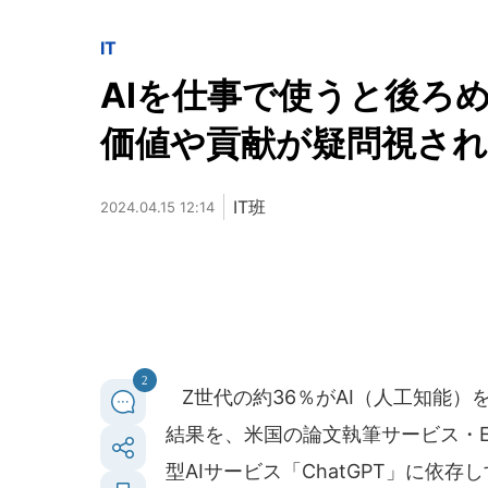
IT
AIを仕事で使うと後ろ
価値や貢献が疑問視さ
IT班
2024.04.15 12:14
2
Z世代の約36％がAI（人工知能）
結果を、米国の論文執筆サービス・Ed
型AIサービス「ChatGPT」に依