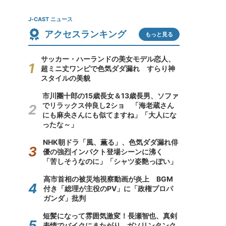
J-CAST ニュース
アクセスランキング
もっと見る
サッカー・ハーランドの美女モデル恋人、
超ミニ丈ワンピで色気ダダ漏れ すらり神
スタイルの美貌
市川團十郎の15歳長女＆13歳長男、ソファ
でリラックス仲良し2ショ 「海老蔵さん
にも麻央さんにも似てますね」「大人にな
ったな～」
NHK朝ドラ「風、薫る」、色気ダダ漏れ俳
優の強烈インパクト登場シーンに沸く
「苦しそうなのに」「シャツ姿艶っぽい」
高市首相の被災地視察動画が炎上 BGM
付き「総理が主役のPV」に「政権プロパ
ガンダ」批判
短髪になって雰囲気激変！長瀬智也、真剣
表情でバイクにまたがり...ガソリンタンク