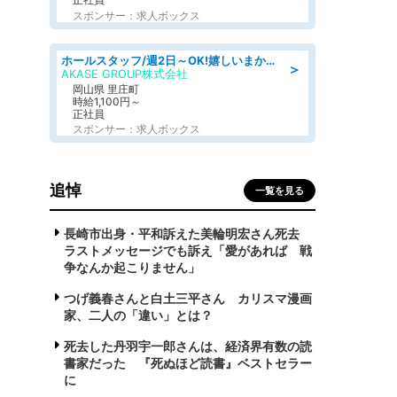
スポンサー：求人ボックス
ホールスタッフ/週2日～OK!嬉しいまかない付き/岡山県/浅口郡里庄町
＞
AKASE GROUP株式会社
岡山県 里庄町
時給1,100円～
正社員
スポンサー：求人ボックス
追悼
一覧を見る
長崎市出身・平和訴えた美輪明宏さん死去
ラストメッセージでも訴え「愛があれば 戦
争なんか起こりません」
つげ義春さんと白土三平さん カリスマ漫画
家、二人の「違い」とは？
死去した丹羽宇一郎さんは、経済界有数の読
書家だった 『死ぬほど読書』ベストセラー
に