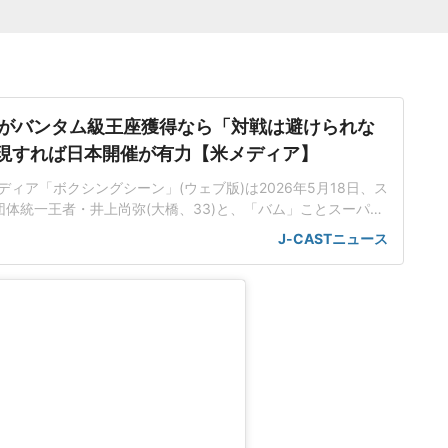
がバンタム級王座獲得なら「対戦は避けられな
.実現すれば日本開催が有力【米メディア】
ィア「ボクシングシーン」(ウェブ版)は2026年5月18日、ス
団体統一王者・井上尚弥(大橋、33)と、「バム」ことスーパー
王者ジェシー・ロドリゲス(米国、26)の対戦の可能性に言及し
J-CASTニュース
信じられないほど意欲的な若者」ロドリゲスは、井上よりも2
BC・WBO世界スーパーフライ級3団体統一王者だ。プロ戦績は