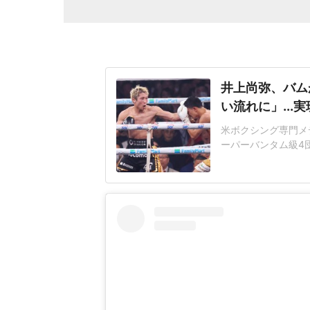
井上尚弥、バム
い流れに」..
米ボクシング専門メデ
ーパーバンタム級4
フライ級3団体統一
た。「ロドリゲスは
階級下のWBA・W
23戦全勝