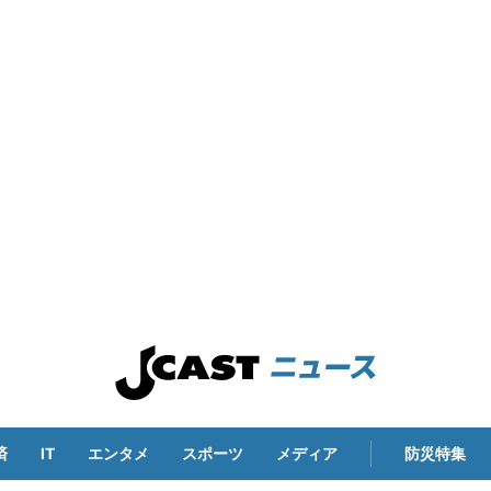
済
IT
エンタメ
スポーツ
メディア
防災特集