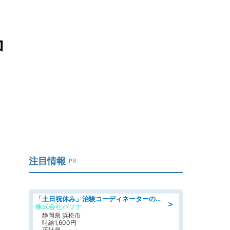
コ
注目情報
PR
「土日祝休み」治験コーディネーターのお仕事/未経験OK
＞
株式会社パソナ
静岡県 浜松市
時給1,600円
正社員