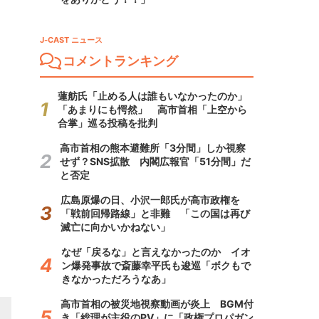
J-CAST ニュース
コメントランキング
蓮舫氏「止める人は誰もいなかったのか」
「あまりにも愕然」 高市首相「上空から
合掌」巡る投稿を批判
高市首相の熊本避難所「3分間」しか視察
せず？SNS拡散 内閣広報官「51分間」だ
と否定
広島原爆の日、小沢一郎氏が高市政権を
「戦前回帰路線」と非難 「この国は再び
滅亡に向かいかねない」
なぜ「戻るな」と言えなかったのか イオ
ン爆発事故で斎藤幸平氏も逡巡「ボクもで
きなかっただろうなあ」
高市首相の被災地視察動画が炎上 BGM付
き「総理が主役のPV」に「政権プロパガン