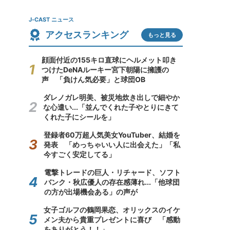
J-CAST ニュース
アクセスランキング
もっと見る
顔面付近の155キロ直球にヘルメット叩き
つけたDeNAルーキー宮下朝陽に擁護の
声 「負けん気必要」と球団OB
ダレノガレ明美、被災地炊き出しで細やか
な心遣い...「並んでくれた子やとりにきて
くれた子にシールを」
登録者60万超人気美女YouTuber、結婚を
発表 「めっちゃいい人に出会えた」「私
今すごく安定してる」
電撃トレードの巨人・リチャード、ソフト
バンク・秋広優人の存在感薄れ...「他球団
の方が出場機会ある」の声が
女子ゴルフの鶴岡果恋、オリックスのイケ
メン夫から貴重プレゼントに喜び 「感動
をありがとう！！」