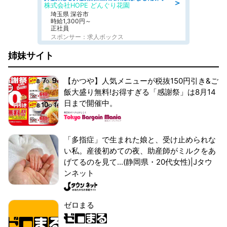
＞
株式会社HOPE どんぐり花園
埼玉県 深谷市
時給1,300円～
正社員
スポンサー：求人ボックス
姉妹サイト
【かつや】人気メニューが税抜150円引き&ご
飯大盛り無料!お得すぎる「感謝祭」は8月14
日まで開催中。
「多指症」で生まれた娘と、受け止められな
い私。産後初めての夜、助産師がミルクをあ
げてるのを見て...(静岡県・20代女性)|Jタウ
ンネット
ゼロまる