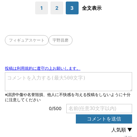
1
2
3
全文表示
フィギュアスケート
宇野昌磨