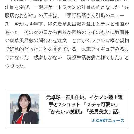
注目を浴び、一躍スケートファンの注目の的となった「呉
服店おおがや」の店主は、「宇野昌磨さん引退のニュー
ス 今から４年前、緑の唐草風呂敷を愛用とテレビ報道が
あった その次の日から何故か岡崎のワイのもとに数百件
の唐草風呂敷の問合わせ注文 とにかくファン皆様が親切
で好意的だったことを覚えている。以来フィギュアみるよ
うになった 感謝しかない 現役生活お疲れ様でした」と
つづった。
元卓球・石川佳純、イケメン陸上選
手と2ショット 「メチャ可愛い」
「かわいい笑顔」「美男美女」話題
に
J-CASTニュース