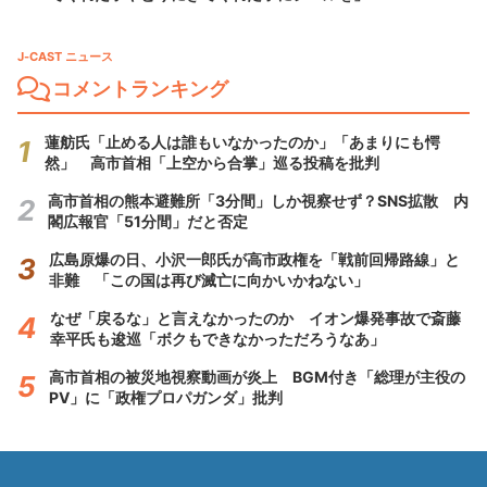
J-CAST ニュース
コメントランキング
蓮舫氏「止める人は誰もいなかったのか」「あまりにも愕
然」 高市首相「上空から合掌」巡る投稿を批判
高市首相の熊本避難所「3分間」しか視察せず？SNS拡散 内
閣広報官「51分間」だと否定
広島原爆の日、小沢一郎氏が高市政権を「戦前回帰路線」と
非難 「この国は再び滅亡に向かいかねない」
なぜ「戻るな」と言えなかったのか イオン爆発事故で斎藤
幸平氏も逡巡「ボクもできなかっただろうなあ」
高市首相の被災地視察動画が炎上 BGM付き「総理が主役の
PV」に「政権プロパガンダ」批判