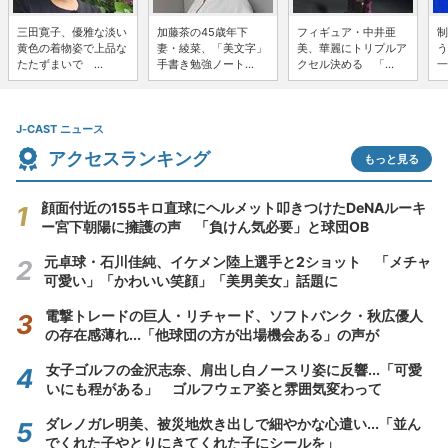
三田寛子、優雅な淡い
加藤茶の45歳年下
フィギュア・中井亜
制
黄色の着物姿で上品な
妻・綾菜、「美文字」
美、華麗にトリプルア
う
たたずまいで ...
手書き勉強ノート...
クセル決める 「...
一
J-CAST ニュース
アクセスランキング
もっと見る
顔面付近の155キロ直球にヘルメット叩きつけたDeNAルーキ
ー宮下朝陽に擁護の声 「負けん気必要」と球団OB
元卓球・石川佳純、イケメン陸上選手と2ショット 「メチャ
可愛い」「かわいい笑顔」「美男美女」話題に
電撃トレードの巨人・リチャード、ソフトバンク・秋広優人
の存在感薄れ...「他球団の方が出場機会ある」の声が
女子ゴルフの金沢志奈、肩出し白ノースリ姿に反響...「可愛
いにも程がある」 ゴルフウェア姿と雰囲気変わって
ダレノガレ明美、被災地炊き出しで細やかな心遣い...「並ん
でくれた子やとりにきてくれた子にシールを」