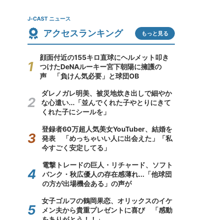
J-CAST ニュース
アクセスランキング
もっと見る
顔面付近の155キロ直球にヘルメット叩き
つけたDeNAルーキー宮下朝陽に擁護の
声 「負けん気必要」と球団OB
ダレノガレ明美、被災地炊き出しで細やか
な心遣い...「並んでくれた子やとりにきて
くれた子にシールを」
登録者60万超人気美女YouTuber、結婚を
発表 「めっちゃいい人に出会えた」「私
今すごく安定してる」
電撃トレードの巨人・リチャード、ソフト
バンク・秋広優人の存在感薄れ...「他球団
の方が出場機会ある」の声が
女子ゴルフの鶴岡果恋、オリックスのイケ
メン夫から貴重プレゼントに喜び 「感動
をありがとう！！」