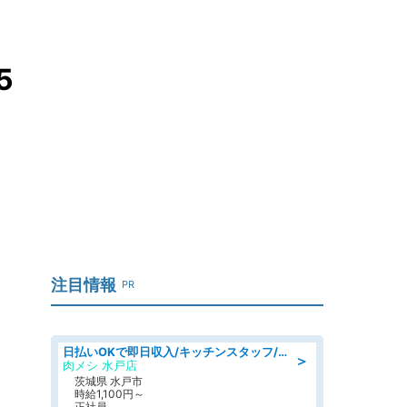
5
さ
注目情報
PR
日払いOKで即日収入/キッチンスタッフ/「原付免許必須」デリバリー業務など、自己成長可能な幅広い仕事に挑戦!髪型自由&ピアス・ネイルOK/茨城県/水戸市
＞
肉メシ 水戸店
茨城県 水戸市
時給1,100円～
正社員