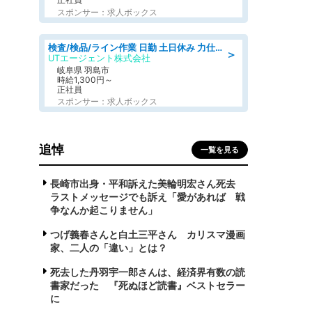
スポンサー：求人ボックス
検査/検品/ライン作業 日勤 土日休み 力仕事ほぼなし 座り作業メイン 検品·検査
＞
UTエージェント株式会社
岐阜県 羽島市
時給1,300円～
正社員
スポンサー：求人ボックス
追悼
一覧を見る
長崎市出身・平和訴えた美輪明宏さん死去
ラストメッセージでも訴え「愛があれば 戦
争なんか起こりません」
つげ義春さんと白土三平さん カリスマ漫画
家、二人の「違い」とは？
死去した丹羽宇一郎さんは、経済界有数の読
書家だった 『死ぬほど読書』ベストセラー
に