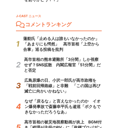
J-CAST ニュース
コメントランキング
蓮舫氏「止める人は誰もいなかったのか」
「あまりにも愕然」 高市首相「上空から
合掌」巡る投稿を批判
高市首相の熊本避難所「3分間」しか視察
せず？SNS拡散 内閣広報官「51分間」だ
と否定
広島原爆の日、小沢一郎氏が高市政権を
「戦前回帰路線」と非難 「この国は再び
滅亡に向かいかねない」
なぜ「戻るな」と言えなかったのか イオ
ン爆発事故で斎藤幸平氏も逡巡「ボクもで
きなかっただろうなあ」
高市首相の被災地視察動画が炎上 BGM付
き「総理が主役のPV」に「政権プロパガン