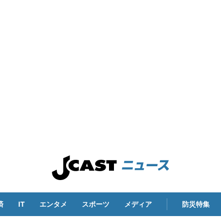
済
IT
エンタメ
スポーツ
メディア
防災特集