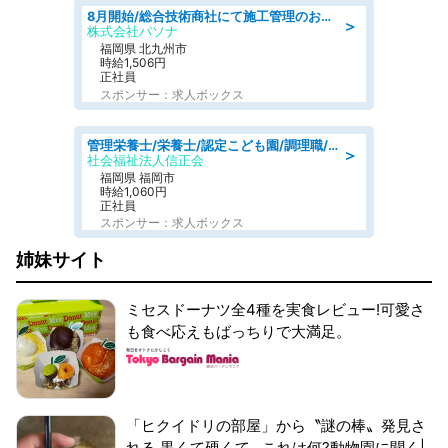
8月開始/総合技術商社にて施工管理のお仕事/即日勤務可/車通勤可/工事・土木施工管理/生産・品質管理
＞
株式会社パソナ
福岡県 北九州市
時給1,506円
正社員
スポンサー：求人ボックス
管理栄養士/栄養士/認定こども園/調理職/認定こども園/週3日～相談可能
＞
社会福祉法人信正会
福岡県 福岡市
時給1,060円
正社員
スポンサー：求人ボックス
姉妹サイト
ミセスドーナツ全4種を実食レビュー!可愛さ
も食べ応えもばっちりで大満足。
「ヒクイドリの部屋」から〝謎の棒〟発見さ
れる 黒くて硬くて...これは何?動物園に聞く|