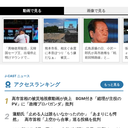
動画で見る
画像で見る
「異物使用疑惑」元韓
熊本市長、相次ぐ余震
広島原爆の日、小沢一
張
国セーブ王、出場停止
に本音ぽつり「もう嫌
郎氏が高市政権を「戦
ォ
明けマウンドで...
だなぁ」 被災...
前回帰路線」と...
気
J-CAST ニュース
アクセスランキング
もっと見る
高市首相の被災地視察動画が炎上 BGM付き「総理が主役の
PV」に「政権プロパガンダ」批判
蓮舫氏「止める人は誰もいなかったのか」「あまりにも愕
然」 高市首相「上空から合掌」巡る投稿を批判