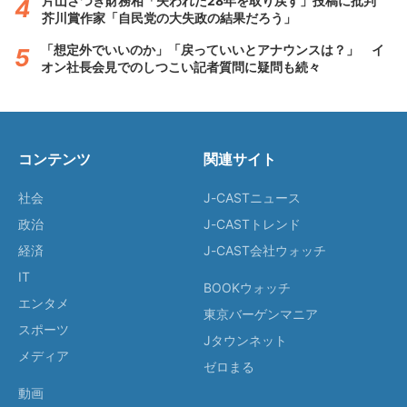
片山さつき財務相「失われた28年を取り戻す」投稿に批判
芥川賞作家「自民党の大失政の結果だろう」
「想定外でいいのか」「戻っていいとアナウンスは？」 イ
オン社長会見でのしつこい記者質問に疑問も続々
コンテンツ
関連サイト
社会
J-CASTニュース
政治
J-CASTトレンド
経済
J-CAST会社ウォッチ
IT
BOOKウォッチ
エンタメ
東京バーゲンマニア
スポーツ
Jタウンネット
メディア
ゼロまる
動画