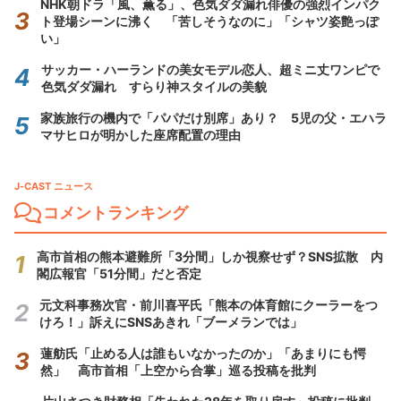
NHK朝ドラ「風、薫る」、色気ダダ漏れ俳優の強烈インパク
ト登場シーンに沸く 「苦しそうなのに」「シャツ姿艶っぽ
い」
サッカー・ハーランドの美女モデル恋人、超ミニ丈ワンピで
色気ダダ漏れ すらり神スタイルの美貌
家族旅行の機内で「パパだけ別席」あり？ 5児の父・エハラ
マサヒロが明かした座席配置の理由
J-CAST ニュース
コメントランキング
高市首相の熊本避難所「3分間」しか視察せず？SNS拡散 内
閣広報官「51分間」だと否定
元文科事務次官・前川喜平氏「熊本の体育館にクーラーをつ
けろ！」訴えにSNSあきれ「ブーメランでは」
蓮舫氏「止める人は誰もいなかったのか」「あまりにも愕
然」 高市首相「上空から合掌」巡る投稿を批判