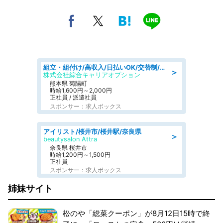
組立・組付け/高収入/日払いOK/交替制/20・30・40代活躍中/製造 工場
＞
株式会社綜合キャリアオプション
熊本県 菊陽町
時給1,600円～2,000円
正社員 / 派遣社員
スポンサー：求人ボックス
アイリスト/桜井市/桜井駅/奈良県
＞
beautysalon Attra
奈良県 桜井市
時給1,200円～1,500円
正社員
スポンサー：求人ボックス
姉妹サイト
松のや「総菜クーポン」が8月12日15時で終