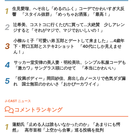
生見愛瑠、へそ出し「めるのふく」コーデでかわいすぎ大反
響 「スタイル抜群」「めっちゃお洒落」「最高！」
辻希美、コストコに行くたびに買って...大絶賛 少しアレン
ジすると「それがマジで、マジでおいしいの！」
小柳ルミ子「可愛い弟 五郎とデートして来ました」...4歳年
下・野口五郎とステキ2ショット 「40代にしか見えませ
ん！」
サッカー堂安律の美人妻・明松美玖、シンプル私服コーデも
「激カワ」サングラス頭にのせて 「本当にかわいい」
「役満ボディー」岡田紗佳、肩出し白ノースリで色気ダダ漏
れ 国士無双のかわいさ「おかぴーカワイイ」
J-CAST ニュース
コメントランキング
蓮舫氏「止める人は誰もいなかったのか」「あまりにも愕
然」 高市首相「上空から合掌」巡る投稿を批判