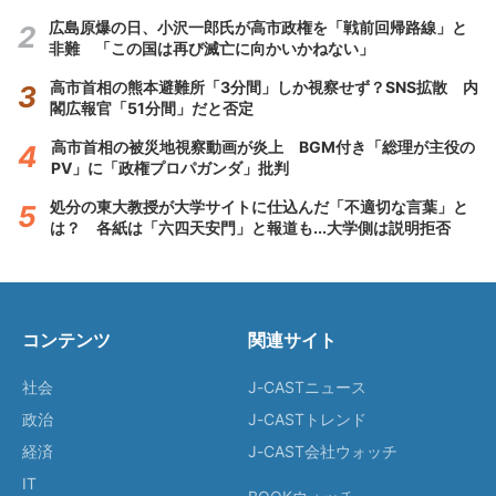
広島原爆の日、小沢一郎氏が高市政権を「戦前回帰路線」と
非難 「この国は再び滅亡に向かいかねない」
高市首相の熊本避難所「3分間」しか視察せず？SNS拡散 内
閣広報官「51分間」だと否定
高市首相の被災地視察動画が炎上 BGM付き「総理が主役の
PV」に「政権プロパガンダ」批判
処分の東大教授が大学サイトに仕込んだ「不適切な言葉」と
は？ 各紙は「六四天安門」と報道も...大学側は説明拒否
コンテンツ
関連サイト
社会
J-CASTニュース
政治
J-CASTトレンド
経済
J-CAST会社ウォッチ
IT