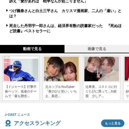
訴え「愛があれば 戦争なんか起こりません」
つげ義春さんと白土三平さん カリスマ漫画家、二人の「違い」と
は？
死去した丹羽宇一郎さんは、経済界有数の読書家だった 『死ぬほ
ど読書』ベストセラーに
動画で見る
画像で見る
【ドジャース】打撃不
元カップルYouTuber
辻希美、コストコに行
「
振ベッツ、低迷のチー
「夜のひと笑い」いち
くたびに買って...大絶
紗
ムで「最も懸念...
え、新恋...
賛 少しア...
リ
J-CAST ニュース
アクセスランキング
もっと見る