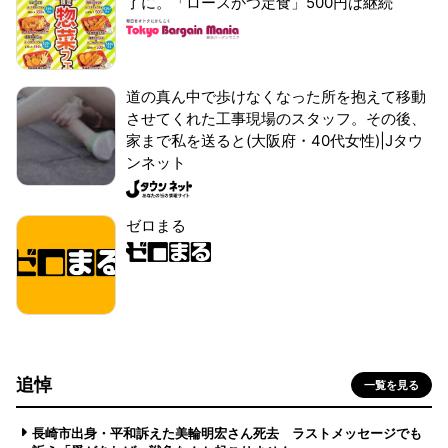
了に。「ロースかつ定食」500円は継続
道の真ん中で歩けなくなった所を抱えて移動
させてくれた工事現場のスタッフ。その後、
家まで私を送ると(大阪府・40代女性)|Jタウ
ンネット
ゼロまる
追悼
一覧を見る
長崎市出身・平和訴えた美輪明宏さん死去 ラストメッセージでも