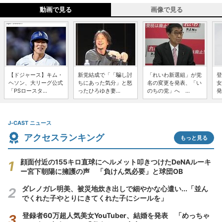
動画で見る
画像で見る
【ドジャース】キム・
新党結成で「「騙し討
「れいわ新選組」が党
登
ヘソン、大リーグ公式
ちにあった気分」と怒
名の変更を発表、「い
女
「PSロースタ...
ったひろゆき妻...
のちの党」へ ...
発
J-CAST ニュース
アクセスランキング
もっと見る
顔面付近の155キロ直球にヘルメット叩きつけたDeNAルーキ
ー宮下朝陽に擁護の声 「負けん気必要」と球団OB
ダレノガレ明美、被災地炊き出しで細やかな心遣い...「並ん
でくれた子やとりにきてくれた子にシールを」
登録者60万超人気美女YouTuber、結婚を発表 「めっちゃ