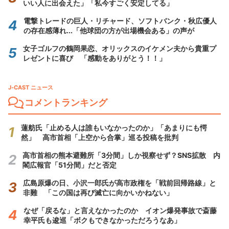
いい人に出会えた」「私今すごく安定してる」
電撃トレードの巨人・リチャード、ソフトバンク・秋広優人
の存在感薄れ...「他球団の方が出場機会ある」の声が
女子ゴルフの鶴岡果恋、オリックスのイケメン夫から貴重プ
レゼントに喜び 「感動をありがとう！！」
J-CAST ニュース
コメントランキング
蓮舫氏「止める人は誰もいなかったのか」「あまりにも愕
然」 高市首相「上空から合掌」巡る投稿を批判
高市首相の熊本避難所「3分間」しか視察せず？SNS拡散 内
閣広報官「51分間」だと否定
広島原爆の日、小沢一郎氏が高市政権を「戦前回帰路線」と
非難 「この国は再び滅亡に向かいかねない」
なぜ「戻るな」と言えなかったのか イオン爆発事故で斎藤
幸平氏も逡巡「ボクもできなかっただろうなあ」