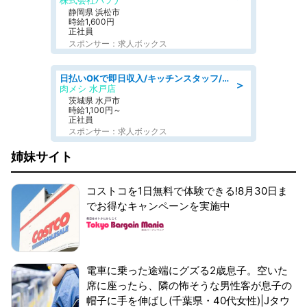
株式会社パソナ
静岡県 浜松市
時給1,600円
正社員
スポンサー：求人ボックス
日払いOKで即日収入/キッチンスタッフ/デリバリー業務など、自己成長可能な幅広い仕事に挑戦!髪型自由&ピアス・ネイルOK/茨城県/水戸市
＞
肉メシ 水戸店
茨城県 水戸市
時給1,100円～
正社員
スポンサー：求人ボックス
姉妹サイト
コストコを1日無料で体験できる!8月30日ま
でお得なキャンペーンを実施中
電車に乗った途端にグズる2歳息子。空いた
席に座ったら、隣の怖そうな男性客が息子の
帽子に手を伸ばし(千葉県・40代女性)|Jタウ