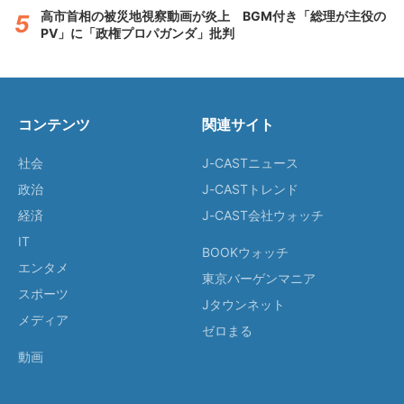
高市首相の被災地視察動画が炎上 BGM付き「総理が主役の
PV」に「政権プロパガンダ」批判
コンテンツ
関連サイト
社会
J-CASTニュース
政治
J-CASTトレンド
経済
J-CAST会社ウォッチ
IT
BOOKウォッチ
エンタメ
東京バーゲンマニア
スポーツ
Jタウンネット
メディア
ゼロまる
動画