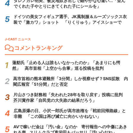
ダレノガレ明美、被災地炊き出しで細やかな心遣い...「並ん
でくれた子やとりにきてくれた子にシールを」
ドイツの美女フィギュア選手、JK風制服＆ルーズソックス衣
装で「激カワ」ショット 「りくりゅう」アイスショーで
J-CAST ニュース
コメントランキング
蓮舫氏「止める人は誰もいなかったのか」「あまりにも愕
然」 高市首相「上空から合掌」巡る投稿を批判
高市首相の熊本避難所「3分間」しか視察せず？SNS拡散 内
閣広報官「51分間」だと否定
片山さつき財務相「失われた28年を取り戻す」投稿に批判
芥川賞作家「自民党の大失政の結果だろう」
広島原爆の日、小沢一郎氏が高市政権を「戦前回帰路線」と
非難 「この国は再び滅亡に向かいかねない」
AVで稼いだ金は「汚い金」なのか 寄付報告への中傷にあき
れる声...スリムクラブ真栄田もバッサリ「汚い心だね」