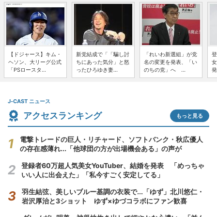
【ドジャース】キム・
新党結成で「「騙し討
「れいわ新選組」が党
登
ヘソン、大リーグ公式
ちにあった気分」と怒
名の変更を発表、「い
女
「PSロースタ...
ったひろゆき妻...
のちの党」へ ...
発
J-CAST ニュース
アクセスランキング
もっと見る
電撃トレードの巨人・リチャード、ソフトバンク・秋広優人
の存在感薄れ...「他球団の方が出場機会ある」の声が
登録者60万超人気美女YouTuber、結婚を発表 「めっちゃ
いい人に出会えた」「私今すごく安定してる」
羽生結弦、美しいブルー基調の衣装で...「ゆず」北川悠仁・
岩沢厚治と3ショット ゆず×ゆづコラボにファン歓喜