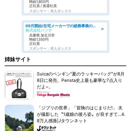
時給1,800円
正社員 / 派遣社員
スポンサー：求人ボックス
09月開始/住宅メーカーでの総務事務のお仕事/駅近/車通勤可/一般事務/人事労務
＞
株式会社パソナ
兵庫県 加古川市
時給1,550円
正社員
スポンサー：求人ボックス
姉妹サイト
Suicaのペンギン"夏のラッキーバッグ"が8月
8日に発売。Pensta史上最も豪華な7点入り
だよ~。
「ジブリの世界」「冒険のはじまりだ!」 夫
が撮影した〝1歳娘の後ろ姿〟が良すぎて...4.
8万人感激|Jタウンネット