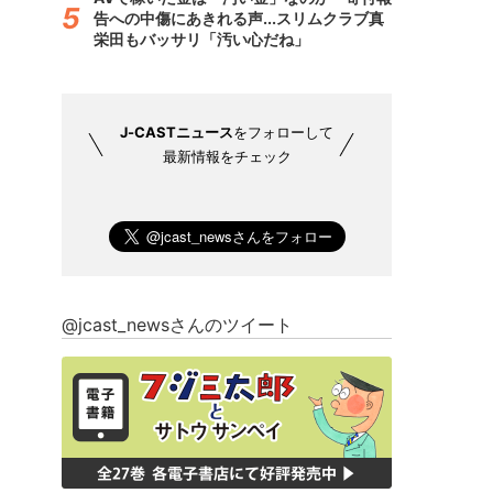
告への中傷にあきれる声...スリムクラブ真
栄田もバッサリ「汚い心だね」
J-CASTニュース
をフォローして
最新情報をチェック
@jcast_newsさんのツイート