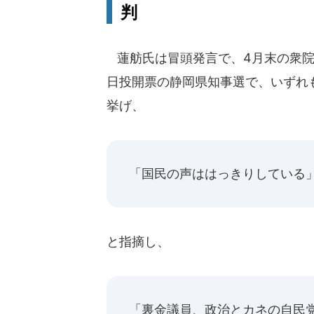
判
蓮舫氏は冒頭発言で、4月末の衆院3
日投開票の静岡県知事選で、いずれ
挙げ、
「国民の声ははっきりしている
と指摘し、
「裏金議員、政治とカネの自民