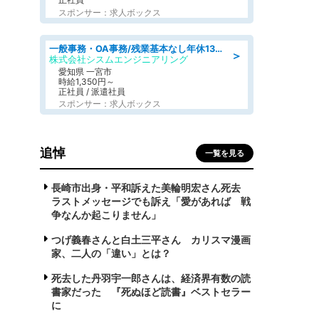
スポンサー：求人ボックス
一般事務・OA事務/残業基本なし年休130日社保完備の一般・調達事務
＞
株式会社シスムエンジニアリング
愛知県 一宮市
時給1,350円～
正社員 / 派遣社員
スポンサー：求人ボックス
追悼
一覧を見る
長崎市出身・平和訴えた美輪明宏さん死去
ラストメッセージでも訴え「愛があれば 戦
争なんか起こりません」
つげ義春さんと白土三平さん カリスマ漫画
家、二人の「違い」とは？
死去した丹羽宇一郎さんは、経済界有数の読
書家だった 『死ぬほど読書』ベストセラー
に