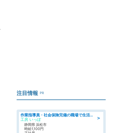
選
注目情報
PR
作業指導員・社会保険完備の職場で生活支援員
＞
工房 いっぽ
静岡県 浜松市
時給1,100円
正社員