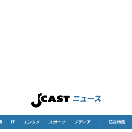
済
IT
エンタメ
スポーツ
メディア
防災特集