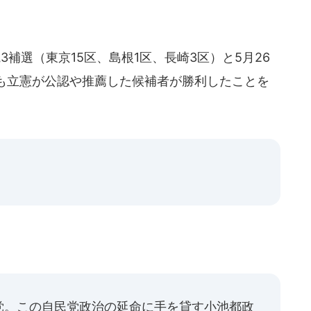
補選（東京15区、島根1区、長崎3区）と5月26
も立憲が公認や推薦した候補者が勝利したことを
」
党。この自民党政治の延命に手を貸す小池都政