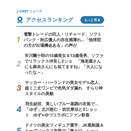
J-CAST ニュース
アクセスランキング
もっと見る
電撃トレードの巨人・リチャード、ソフト
バンク・秋広優人の存在感薄れ...「他球団
の方が出場機会ある」の声が
市川團十郎の15歳長女＆13歳長男、ソファ
でリラックス仲良し2ショ 「海老蔵さん
にも麻央さんにも似てますね」「大人にな
ったな～」
サッカー・ハーランドの美女モデル恋人、
超ミニ丈ワンピで色気ダダ漏れ すらり神
スタイルの美貌
羽生結弦、美しいブルー基調の衣装で...
「ゆず」北川悠仁・岩沢厚治と3ショッ
ト ゆず×ゆづコラボにファン歓喜
ドイツの美女フィギュア選手、JK風制服＆
ルーズソックス衣装で「激カワ」ショッ