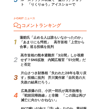
ト 「りくりゅう」アイスショーで
J-CAST ニュース
コメントランキング
蓮舫氏「止める人は誰もいなかったのか」
「あまりにも愕然」 高市首相「上空から
合掌」巡る投稿を批判
高市首相の熊本避難所「3分間」しか視察
せず？SNS拡散 内閣広報官「51分間」だ
と否定
片山さつき財務相「失われた28年を取り戻
す」投稿に批判 芥川賞作家「自民党の大
失政の結果だろう」
広島原爆の日、小沢一郎氏が高市政権を
「戦前回帰路線」と非難 「この国は再び
滅亡に向かいかねない」
AVで稼いだ金は「汚い金」なのか 寄付報