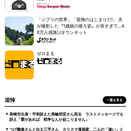
「ジブリの世界」「冒険のはじまりだ!」 夫
が撮影した〝1歳娘の後ろ姿〟が良すぎて...4.
8万人感激|Jタウンネット
ゼロまる
追悼
一覧を見る
長崎市出身・平和訴えた美輪明宏さん死去 ラストメッセージでも
訴え「愛があれば 戦争なんか起こりません」
つげ義春さんと白土三平さん カリスマ漫画家、二人の「違い」と