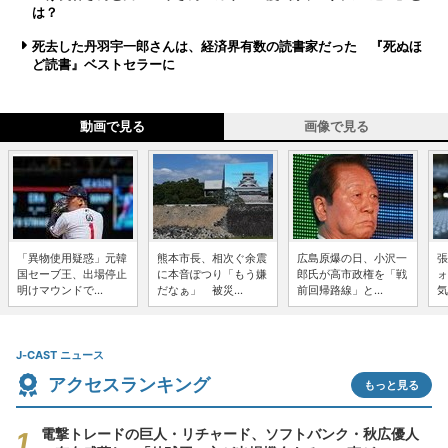
は？
死去した丹羽宇一郎さんは、経済界有数の読書家だった 『死ぬほ
ど読書』ベストセラーに
動画で見る
画像で見る
「異物使用疑惑」元韓
熊本市長、相次ぐ余震
広島原爆の日、小沢一
張
国セーブ王、出場停止
に本音ぽつり「もう嫌
郎氏が高市政権を「戦
ォ
明けマウンドで...
だなぁ」 被災...
前回帰路線」と...
気
J-CAST ニュース
アクセスランキング
もっと見る
電撃トレードの巨人・リチャード、ソフトバンク・秋広優人