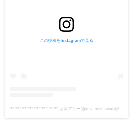
この投稿をInstagramで見る
????????????????.???? 水沢アリー(@ally_mizusawa)がシェアした投稿