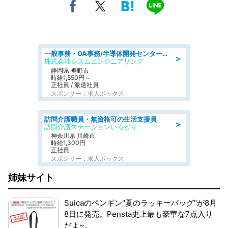
一般事務・OA事務/半導体開発センター内で事務&軽作業スタッフ、募集
＞
株式会社シスムエンジニアリング
静岡県 裾野市
時給1,550円～
正社員 / 派遣社員
スポンサー：求人ボックス
訪問介護職員・無資格可の生活支援員
＞
訪問介護ステーションいろどり
神奈川県 川崎市
時給1,300円
正社員
スポンサー：求人ボックス
姉妹サイト
Suicaのペンギン"夏のラッキーバッグ"が8月
8日に発売。Pensta史上最も豪華な7点入り
だよ~。