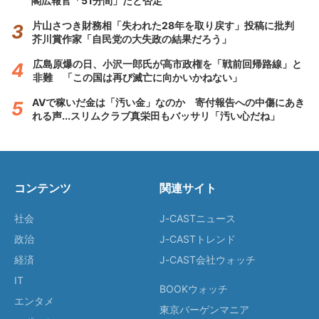
閣広報官「51分間」だと否定
片山さつき財務相「失われた28年を取り戻す」投稿に批判
芥川賞作家「自民党の大失政の結果だろう」
広島原爆の日、小沢一郎氏が高市政権を「戦前回帰路線」と
非難 「この国は再び滅亡に向かいかねない」
AVで稼いだ金は「汚い金」なのか 寄付報告への中傷にあき
れる声...スリムクラブ真栄田もバッサリ「汚い心だね」
コンテンツ
関連サイト
社会
J-CASTニュース
政治
J-CASTトレンド
経済
J-CAST会社ウォッチ
IT
BOOKウォッチ
エンタメ
東京バーゲンマニア