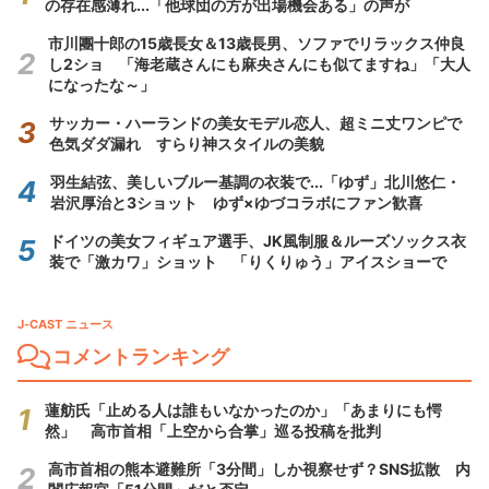
の存在感薄れ...「他球団の方が出場機会ある」の声が
市川團十郎の15歳長女＆13歳長男、ソファでリラックス仲良
し2ショ 「海老蔵さんにも麻央さんにも似てますね」「大人
になったな～」
サッカー・ハーランドの美女モデル恋人、超ミニ丈ワンピで
色気ダダ漏れ すらり神スタイルの美貌
羽生結弦、美しいブルー基調の衣装で...「ゆず」北川悠仁・
岩沢厚治と3ショット ゆず×ゆづコラボにファン歓喜
ドイツの美女フィギュア選手、JK風制服＆ルーズソックス衣
装で「激カワ」ショット 「りくりゅう」アイスショーで
J-CAST ニュース
コメントランキング
蓮舫氏「止める人は誰もいなかったのか」「あまりにも愕
然」 高市首相「上空から合掌」巡る投稿を批判
高市首相の熊本避難所「3分間」しか視察せず？SNS拡散 内