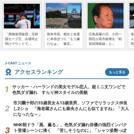
「異物使用疑惑」元韓
熊本市長、相次ぐ余震
広島原爆の日、小沢一
張
国セーブ王、出場停止
に本音ぽつり「もう嫌
郎氏が高市政権を「戦
ォ
明けマウンドで...
だなぁ」 被災...
前回帰路線」と...
気
J-CAST ニュース
アクセスランキング
もっと見る
サッカー・ハーランドの美女モデル恋人、超ミニ丈ワンピで
色気ダダ漏れ すらり神スタイルの美貌
市川團十郎の15歳長女＆13歳長男、ソファでリラックス仲良
し2ショ 「海老蔵さんにも麻央さんにも似てますね」「大人
になったな～」
NHK朝ドラ「風、薫る」、色気ダダ漏れ俳優の強烈インパク
ト登場シーンに沸く 「苦しそうなのに」「シャツ姿艶っぽ