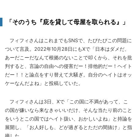
「そのうち『庇を貸して母屋を取られる』」
フィフィさんはこれまでもSNSで、たびたびこの問題に
ついて言及。2022年10月28日にもXで「日本はダメだ、
あーだこーだなんて根拠のないことで叩くから、それを批
判すると、言論の自由への侵害だー！排他的だー！ヘイト
だー！！と論点をすり替えて大騒ぎ。自分のヘイトはオッ
ケーなんだよね」と投稿していた。
フィフィさんは3日、Xで「この国に不満があって、こ
の国が嫌いなら来なきゃいいだけ、そんな当たり前のこと
をいうとこの国ではヘイト扱い、おかしいよね」と持論を
展開し、「お人好しも、どが過ぎるとただの間抜け」と指
摘した。