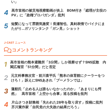
い」
高市首相の被災地視察動画が炎上 BGM付き「総理が主役の
PV」に「政権プロパガンダ」批判
短髪になって雰囲気激変！長瀬智也、真剣表情でバイクにま
たがり...ガソリンタンク「ガン見」ショット
J-CAST ニュース
コメントランキング
高市首相の熊本避難所「3分間」しか視察せず？SNS拡散 内
閣広報官「51分間」だと否定
元文科事務次官・前川喜平氏「熊本の体育館にクーラーをつ
けろ！」訴えにSNSあきれ「ブーメランでは」
蓮舫氏「止める人は誰もいなかったのか」「あまりにも愕
然」 高市首相「上空から合掌」巡る投稿を批判
片山さつき財務相「失われた28年を取り戻す」投稿に批判
芥川賞作家「自民党の大失政の結果だろう」