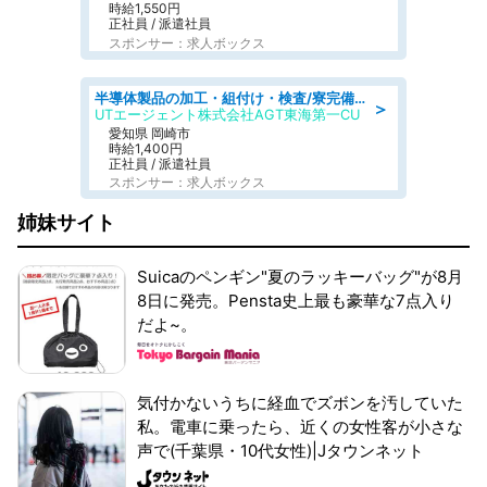
時給1,550円
正社員 / 派遣社員
スポンサー：求人ボックス
半導体製品の加工・組付け・検査/寮完備/日勤/日払い/工場・製造
＞
UTエージェント株式会社AGT東海第一CU
愛知県 岡崎市
時給1,400円
正社員 / 派遣社員
スポンサー：求人ボックス
姉妹サイト
Suicaのペンギン"夏のラッキーバッグ"が8月
8日に発売。Pensta史上最も豪華な7点入り
だよ~。
気付かないうちに経血でズボンを汚していた
私。電車に乗ったら、近くの女性客が小さな
声で(千葉県・10代女性)|Jタウンネット