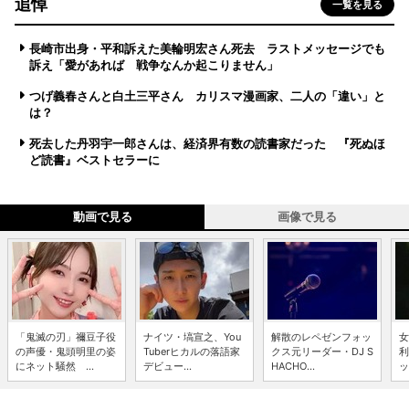
追悼
一覧を見る
長崎市出身・平和訴えた美輪明宏さん死去 ラストメッセージでも
訴え「愛があれば 戦争なんか起こりません」
つげ義春さんと白土三平さん カリスマ漫画家、二人の「違い」と
は？
死去した丹羽宇一郎さんは、経済界有数の読書家だった 『死ぬほ
ど読書』ベストセラーに
動画で見る
画像で見る
「鬼滅の刃」禰豆子役
ナイツ・塙宣之、You
解散のレペゼンフォッ
女
の声優・鬼頭明里の姿
Tuberヒカルの落語家
クス元リーダー・DJ S
利
にネット騒然 ...
デビュー...
HACHO...
ッ