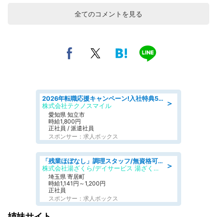
全てのコメントを見る
2026年転職応援キャンペーン!入社特典58万円/デンソーで働こう!自動車工場で小型部品の検査業務 denso aichi
＞
株式会社テクノスマイル
愛知県 知立市
時給1,800円
正社員 / 派遣社員
スポンサー：求人ボックス
「残業ほぼなし」調理スタッフ/無資格可/正職員/日勤のみ/デイサービス/社会保障完備
＞
株式会社湯ざくら/デイサービス 湯ざくらケアリゾート
埼玉県 寄居町
時給1,141円～1,200円
正社員
スポンサー：求人ボックス
姉妹サイト