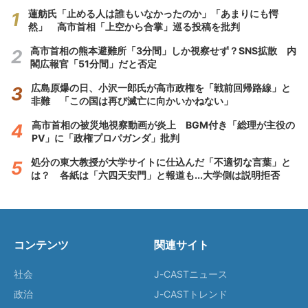
蓮舫氏「止める人は誰もいなかったのか」「あまりにも愕
然」 高市首相「上空から合掌」巡る投稿を批判
高市首相の熊本避難所「3分間」しか視察せず？SNS拡散 内
閣広報官「51分間」だと否定
広島原爆の日、小沢一郎氏が高市政権を「戦前回帰路線」と
非難 「この国は再び滅亡に向かいかねない」
高市首相の被災地視察動画が炎上 BGM付き「総理が主役の
PV」に「政権プロパガンダ」批判
処分の東大教授が大学サイトに仕込んだ「不適切な言葉」と
は？ 各紙は「六四天安門」と報道も...大学側は説明拒否
コンテンツ
関連サイト
社会
J-CASTニュース
政治
J-CASTトレンド