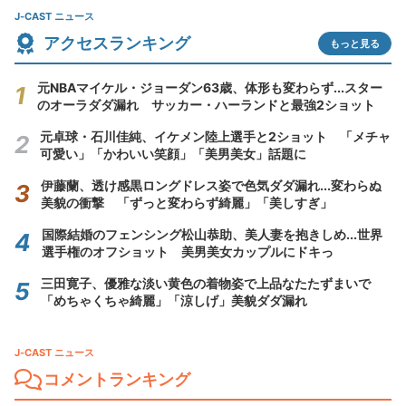
J-CAST ニュース
アクセスランキング
もっと見る
元NBAマイケル・ジョーダン63歳、体形も変わらず...スター
のオーラダダ漏れ サッカー・ハーランドと最強2ショット
元卓球・石川佳純、イケメン陸上選手と2ショット 「メチャ
可愛い」「かわいい笑顔」「美男美女」話題に
伊藤蘭、透け感黒ロングドレス姿で色気ダダ漏れ...変わらぬ
美貌の衝撃 「ずっと変わらず綺麗」「美しすぎ」
国際結婚のフェンシング松山恭助、美人妻を抱きしめ...世界
選手権のオフショット 美男美女カップルにドキっ
三田寛子、優雅な淡い黄色の着物姿で上品なたたずまいで
「めちゃくちゃ綺麗」「涼しげ」美貌ダダ漏れ
J-CAST ニュース
コメントランキング