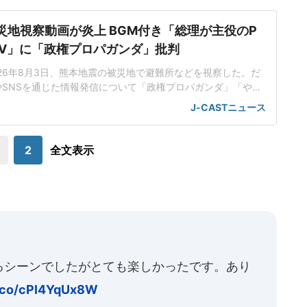
災地視察動画が炎上 BGM付き「総理が主役のP
V」に「政権プロパガンダ」批判
26年8月3日、熊本地震の被災地で避難所などを視察した。だ
SNSを通じた情報発信について「政権プロパガンダ」「やっ
」などと酷評が相次ぐ事態に。支持率に翳りが見えてきた政権
J-CASTニュース
を優先したともとれる内容に、厳しい視線が注がれている。日
氏も「この場面には若干の違和感」避難所訪問に先立ち、内閣
広報官のX(旧Twitter)アカ
2
全文表示
るシーンでしたがとても楽しかったです。あり
t.co/cPl4YqUx8W