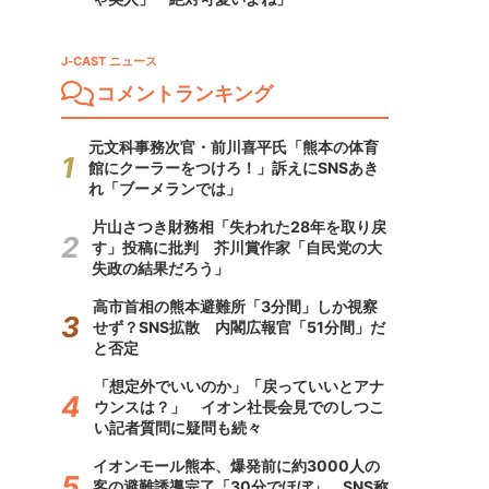
J-CAST ニュース
コメントランキング
元文科事務次官・前川喜平氏「熊本の体育
館にクーラーをつけろ！」訴えにSNSあき
れ「ブーメランでは」
片山さつき財務相「失われた28年を取り戻
す」投稿に批判 芥川賞作家「自民党の大
失政の結果だろう」
高市首相の熊本避難所「3分間」しか視察
せず？SNS拡散 内閣広報官「51分間」だ
と否定
「想定外でいいのか」「戻っていいとアナ
ウンスは？」 イオン社長会見でのしつこ
い記者質問に疑問も続々
イオンモール熊本、爆発前に約3000人の
客の避難誘導完了「30分でほぼ」 SNS称