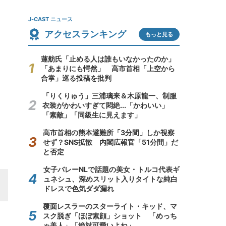
J-CAST ニュース
アクセスランキング
もっと見る
蓮舫氏「止める人は誰もいなかったのか」
「あまりにも愕然」 高市首相「上空から
合掌」巡る投稿を批判
「りくりゅう」三浦璃来＆木原龍一、制服
衣装がかわいすぎて悶絶...「かわいい」
「素敵」「同級生に見えます」
高市首相の熊本避難所「3分間」しか視察
せず？SNS拡散 内閣広報官「51分間」だ
と否定
女子バレーNLで話題の美女・トルコ代表ギ
ュネシュ、深めスリット入りタイトな純白
ドレスで色気ダダ漏れ
覆面レスラーのスターライト・キッド、マ
スク脱ぎ「ほぼ素顔」ショット 「めっち
ゃ美人」「絶対可愛いよね」