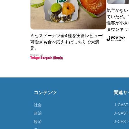
気付かない
ていた私。
性客が小さな
タウンネッ
ミセスドーナツ全4種を実食レビュー!
可愛さも食べ応えもばっちりで大満
足。
コンテンツ
関連サ
社会
J-CAS
政治
J-CAS
経済
J-CA