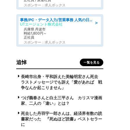
スポンサー：求人ボックス
事務/PC・データ入力/営業事務 人気の日勤 月収38万円可 建設会社でCADオペレーター専門事務
＞
UTエージェント株式会社
兵庫県 丹波市
時給1,800円～
正社員
スポンサー：求人ボックス
追悼
一覧を見る
長崎市出身・平和訴えた美輪明宏さん死去
ラストメッセージでも訴え「愛があれば 戦
争なんか起こりません」
つげ義春さんと白土三平さん カリスマ漫画
家、二人の「違い」とは？
死去した丹羽宇一郎さんは、経済界有数の読
書家だった 『死ぬほど読書』ベストセラー
に