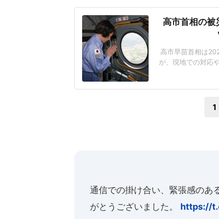
高市首相の被
高市早苗首相は20
が、現地での対応や
てることが北朝鮮
のパフォーマンス
本保守党・有本香
1
通信での掛け合い、緊張感のあ
がとうございました。
https://