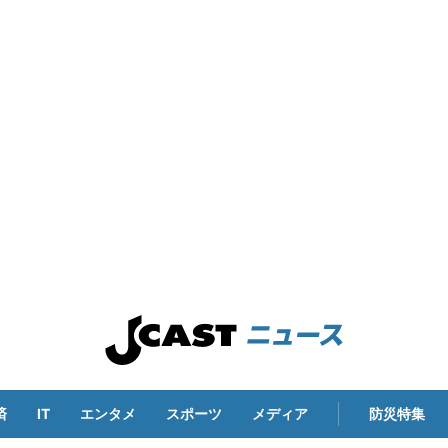
済
IT
エンタメ
スポーツ
メディア
防災特集