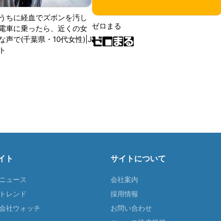
うちに経血でズボンを汚し
ゼロまる
電車に乗ったら、近くの女
声で(千葉県・10代女性)|J
ト
イト
サイトについて
Tニュース
会社案内
Tトレンド
採用情報
ST会社ウォッチ
お問い合わせ