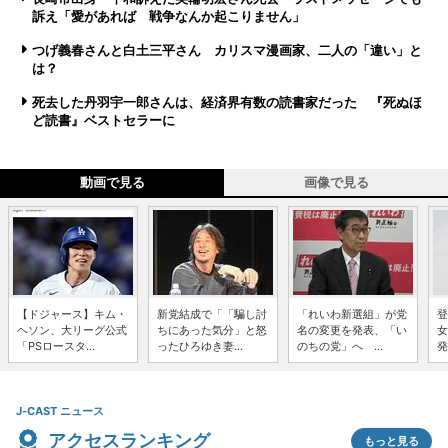
訴え「愛があれば 戦争なんか起こりません」
つげ義春さんと白土三平さん カリスマ漫画家、二人の「違い」と
は？
死去した丹羽宇一郎さんは、経済界有数の読書家だった 『死ぬほ
ど読書』ベストセラーに
動画で見る
画像で見る
【ドジャース】キム・
新党結成で「「騙し討
「れいわ新選組」が党
登
ヘソン、大リーグ公式
ちにあった気分」と怒
名の変更を発表、「い
女
「PSロースタ...
ったひろゆき妻...
のちの党」へ ...
発
J-CAST ニュース
アクセスランキング
もっと見る