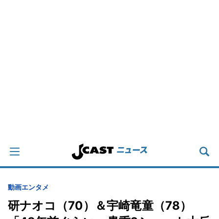
動画
エンタメ
研ナオコ（70）＆宇崎竜童（78）