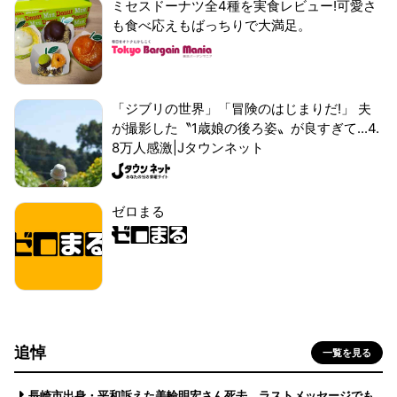
ミセスドーナツ全4種を実食レビュー!可愛さ
も食べ応えもばっちりで大満足。
「ジブリの世界」「冒険のはじまりだ!」 夫
が撮影した〝1歳娘の後ろ姿〟が良すぎて...4.
8万人感激|Jタウンネット
ゼロまる
追悼
一覧を見る
長崎市出身・平和訴えた美輪明宏さん死去 ラストメッセージでも