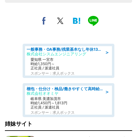
一般事務・OA事務/残業基本なし年休130日社保完備の一般・調達事務
＞
株式会社シスムエンジニアリング
愛知県 一宮市
時給1,350円～
正社員 / 派遣社員
スポンサー：求人ボックス
梱包・仕分け・検品/働きやすくて高時給の仕分け作業長期休暇充実/残業なし
＞
株式会社オオミヤ
岐阜県 美濃加茂市
時給1,450円～1,813円
正社員 / 派遣社員
スポンサー：求人ボックス
姉妹サイト