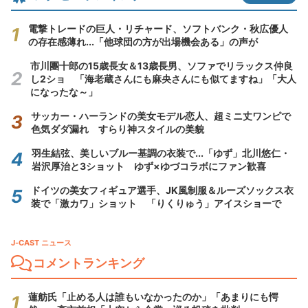
電撃トレードの巨人・リチャード、ソフトバンク・秋広優人
の存在感薄れ...「他球団の方が出場機会ある」の声が
市川團十郎の15歳長女＆13歳長男、ソファでリラックス仲良
し2ショ 「海老蔵さんにも麻央さんにも似てますね」「大人
になったな～」
サッカー・ハーランドの美女モデル恋人、超ミニ丈ワンピで
色気ダダ漏れ すらり神スタイルの美貌
羽生結弦、美しいブルー基調の衣装で...「ゆず」北川悠仁・
岩沢厚治と3ショット ゆず×ゆづコラボにファン歓喜
ドイツの美女フィギュア選手、JK風制服＆ルーズソックス衣
装で「激カワ」ショット 「りくりゅう」アイスショーで
J-CAST ニュース
コメントランキング
蓮舫氏「止める人は誰もいなかったのか」「あまりにも愕