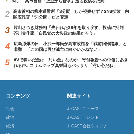
然」 高市首相「上空から合掌」巡る投稿を批判
高市首相の熊本避難所「3分間」しか視察せず？SNS拡散 内
閣広報官「51分間」だと否定
片山さつき財務相「失われた28年を取り戻す」投稿に批判
芥川賞作家「自民党の大失政の結果だろう」
広島原爆の日、小沢一郎氏が高市政権を「戦前回帰路線」と
非難 「この国は再び滅亡に向かいかねない」
AVで稼いだ金は「汚い金」なのか 寄付報告への中傷にあき
れる声...スリムクラブ真栄田もバッサリ「汚い心だね」
コンテンツ
関連サイト
社会
J-CASTニュース
政治
J-CASTトレンド
経済
J-CAST会社ウォッチ