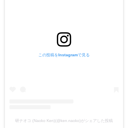
この投稿をInstagramで見る
研ナオコ (Naoko Ken)(@ken.naoko)がシェアした投稿