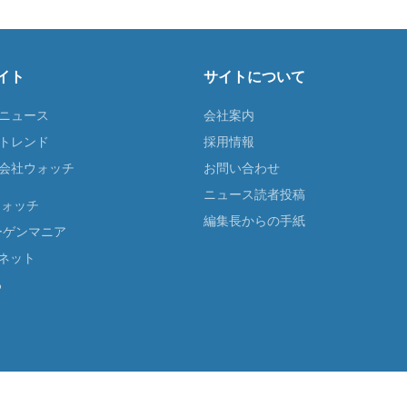
イト
サイトについて
Tニュース
会社案内
Tトレンド
採用情報
ST会社ウォッチ
お問い合わせ
ニュース読者投稿
ウォッチ
編集長からの手紙
ーゲンマニア
ネット
る