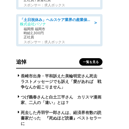
スポンサー：求人ボックス
「土日祝休み」ヘルスケア業界の産業保健師/高時給/未経験OK/要資格:保健師、正看護師
＞
株式会社パソナ
福岡県 福岡市
時給2,300円
正社員
スポンサー：求人ボックス
追悼
一覧を見る
長崎市出身・平和訴えた美輪明宏さん死去
ラストメッセージでも訴え「愛があれば 戦
争なんか起こりません」
つげ義春さんと白土三平さん カリスマ漫画
家、二人の「違い」とは？
死去した丹羽宇一郎さんは、経済界有数の読
書家だった 『死ぬほど読書』ベストセラー
に