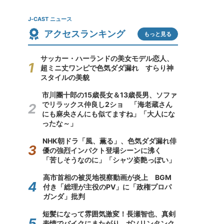
J-CAST ニュース
アクセスランキング
もっと見る
サッカー・ハーランドの美女モデル恋人、
超ミニ丈ワンピで色気ダダ漏れ すらり神
スタイルの美貌
市川團十郎の15歳長女＆13歳長男、ソファ
でリラックス仲良し2ショ 「海老蔵さん
にも麻央さんにも似てますね」「大人にな
ったな～」
NHK朝ドラ「風、薫る」、色気ダダ漏れ俳
優の強烈インパクト登場シーンに沸く
「苦しそうなのに」「シャツ姿艶っぽい」
高市首相の被災地視察動画が炎上 BGM
付き「総理が主役のPV」に「政権プロパ
ガンダ」批判
短髪になって雰囲気激変！長瀬智也、真剣
表情でバイクにまたがり...ガソリンタンク