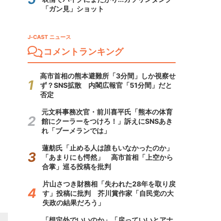
「ガン見」ショット
J-CAST ニュース
コメントランキング
高市首相の熊本避難所「3分間」しか視察せ
ず？SNS拡散 内閣広報官「51分間」だと
否定
元文科事務次官・前川喜平氏「熊本の体育
館にクーラーをつけろ！」訴えにSNSあき
れ「ブーメランでは」
蓮舫氏「止める人は誰もいなかったのか」
「あまりにも愕然」 高市首相「上空から
合掌」巡る投稿を批判
片山さつき財務相「失われた28年を取り戻
す」投稿に批判 芥川賞作家「自民党の大
失政の結果だろう」
「想定外でいいのか」「戻っていいとアナ