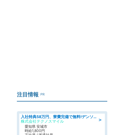
注目情報
PR
入社特典58万円、寮費完備で無料!デンソーで働こう!自動車工場で小型部品の検査業務 denso aichi
＞
株式会社テクノスマイル
愛知県 安城市
時給1,800円
正社員 / 派遣社員