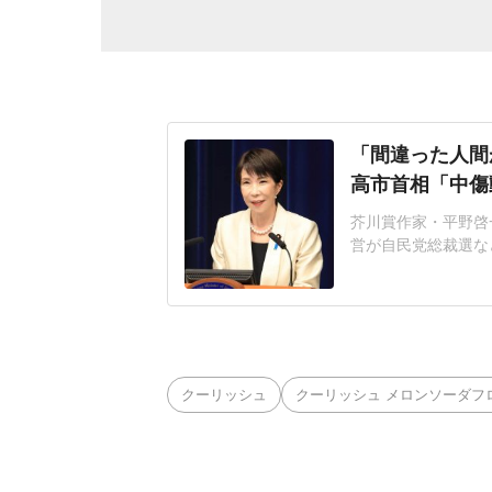
「間違った人間
高市首相「中傷
芥川賞作家・平野啓一
営が自民党総裁選な
連の報道を巡り、自
いる。平野氏「元の
自民党総裁選期間中
NS上に投稿され、
クーリッシュ
クーリッシュ メロンソーダフ