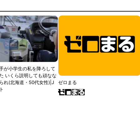
手が小学生の私を降ろして
た いくら説明しても頑なな
ゼロまる
れ(北海道・50代女性)|J
ト