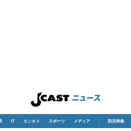
済
IT
エンタメ
スポーツ
メディア
防災特集