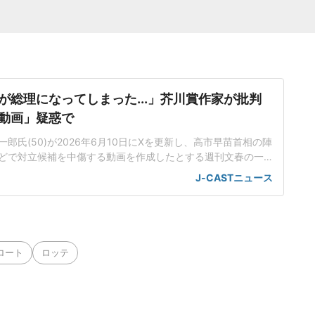
が総理になってしまった...」芥川賞作家が批判
動画」疑惑で
郎氏(50)が2026年6月10日にXを更新し、高市早苗首相の陣
どで対立候補を中傷する動画を作成したとする週刊文春の一
身の見解を示した。この投稿がSNS上で大きな注目を集めて
J-CASTニュース
世界に戻るべき」週刊文春は4月29日付の記事で、25年秋の
に、小泉進次郎衆院議員や林芳正衆院議員を中傷する動画がS
こ
ロート
ロッテ