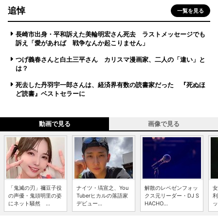
追悼
一覧を見る
長崎市出身・平和訴えた美輪明宏さん死去 ラストメッセージでも
訴え「愛があれば 戦争なんか起こりません」
つげ義春さんと白土三平さん カリスマ漫画家、二人の「違い」と
は？
死去した丹羽宇一郎さんは、経済界有数の読書家だった 『死ぬほ
ど読書』ベストセラーに
動画で見る
画像で見る
「鬼滅の刃」禰豆子役
ナイツ・塙宣之、You
解散のレペゼンフォッ
女
の声優・鬼頭明里の姿
Tuberヒカルの落語家
クス元リーダー・DJ S
利
にネット騒然 ...
デビュー...
HACHO...
ッ