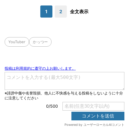
1
2
全文表示
YouTuber
かっつー