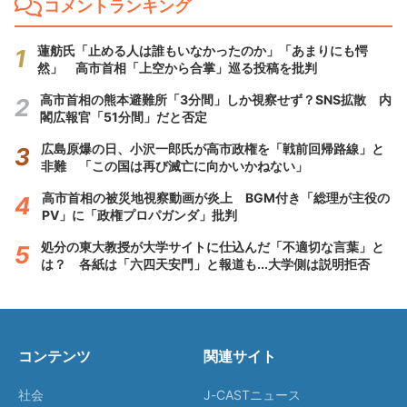
コメントランキング
蓮舫氏「止める人は誰もいなかったのか」「あまりにも愕
然」 高市首相「上空から合掌」巡る投稿を批判
高市首相の熊本避難所「3分間」しか視察せず？SNS拡散 内
閣広報官「51分間」だと否定
広島原爆の日、小沢一郎氏が高市政権を「戦前回帰路線」と
非難 「この国は再び滅亡に向かいかねない」
高市首相の被災地視察動画が炎上 BGM付き「総理が主役の
PV」に「政権プロパガンダ」批判
処分の東大教授が大学サイトに仕込んだ「不適切な言葉」と
は？ 各紙は「六四天安門」と報道も...大学側は説明拒否
コンテンツ
関連サイト
社会
J-CASTニュース