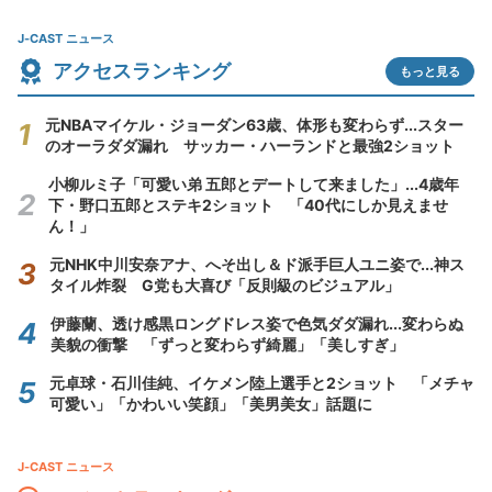
J-CAST ニュース
アクセスランキング
もっと見る
元NBAマイケル・ジョーダン63歳、体形も変わらず...スター
のオーラダダ漏れ サッカー・ハーランドと最強2ショット
小柳ルミ子「可愛い弟 五郎とデートして来ました」...4歳年
下・野口五郎とステキ2ショット 「40代にしか見えませ
ん！」
元NHK中川安奈アナ、へそ出し＆ド派手巨人ユニ姿で...神ス
タイル炸裂 G党も大喜び「反則級のビジュアル」
伊藤蘭、透け感黒ロングドレス姿で色気ダダ漏れ...変わらぬ
美貌の衝撃 「ずっと変わらず綺麗」「美しすぎ」
元卓球・石川佳純、イケメン陸上選手と2ショット 「メチャ
可愛い」「かわいい笑顔」「美男美女」話題に
J-CAST ニュース