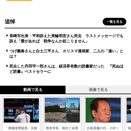
追悼
一覧を見る
長崎市出身・平和訴えた美輪明宏さん死去 ラストメッセージでも
訴え「愛があれば 戦争なんか起こりません」
つげ義春さんと白土三平さん カリスマ漫画家、二人の「違い」と
は？
死去した丹羽宇一郎さんは、経済界有数の読書家だった 『死ぬほ
ど読書』ベストセラーに
動画で見る
画像で見る
「異物使用疑惑」元韓
熊本市長、相次ぐ余震
広島原爆の日、小沢一
張