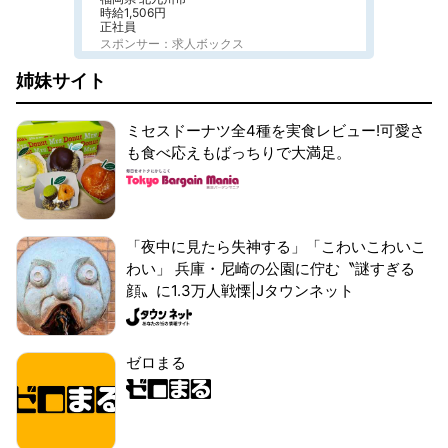
時給1,506円
正社員
スポンサー：求人ボックス
姉妹サイト
ミセスドーナツ全4種を実食レビュー!可愛さ
も食べ応えもばっちりで大満足。
「夜中に見たら失神する」「こわいこわいこ
わい」 兵庫・尼崎の公園に佇む〝謎すぎる
顔〟に1.3万人戦慄|Jタウンネット
ゼロまる