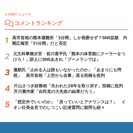
J-CAST ニュース
コメントランキング
高市首相の熊本避難所「3分間」しか視察せず？SNS拡散 内
閣広報官「51分間」だと否定
元文科事務次官・前川喜平氏「熊本の体育館にクーラーをつ
けろ！」訴えにSNSあきれ「ブーメランでは」
蓮舫氏「止める人は誰もいなかったのか」「あまりにも愕
然」 高市首相「上空から合掌」巡る投稿を批判
片山さつき財務相「失われた28年を取り戻す」投稿に批判
芥川賞作家「自民党の大失政の結果だろう」
「想定外でいいのか」「戻っていいとアナウンスは？」 イ
オン社長会見でのしつこい記者質問に疑問も続々