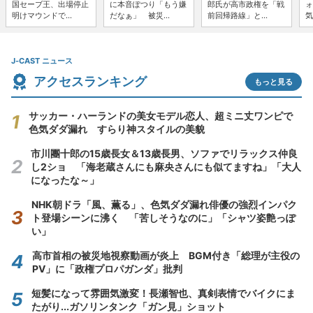
国セーブ王、出場停止
に本音ぽつり「もう嫌
郎氏が高市政権を「戦
ォ
明けマウンドで...
だなぁ」 被災...
前回帰路線」と...
気
J-CAST ニュース
アクセスランキング
もっと見る
サッカー・ハーランドの美女モデル恋人、超ミニ丈ワンピで
色気ダダ漏れ すらり神スタイルの美貌
市川團十郎の15歳長女＆13歳長男、ソファでリラックス仲良
し2ショ 「海老蔵さんにも麻央さんにも似てますね」「大人
になったな～」
NHK朝ドラ「風、薫る」、色気ダダ漏れ俳優の強烈インパク
ト登場シーンに沸く 「苦しそうなのに」「シャツ姿艶っぽ
い」
高市首相の被災地視察動画が炎上 BGM付き「総理が主役の
PV」に「政権プロパガンダ」批判
短髪になって雰囲気激変！長瀬智也、真剣表情でバイクにま
たがり...ガソリンタンク「ガン見」ショット