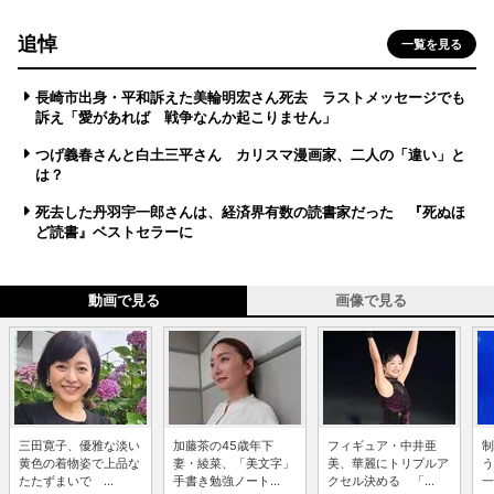
追悼
一覧を見る
長崎市出身・平和訴えた美輪明宏さん死去 ラストメッセージでも
訴え「愛があれば 戦争なんか起こりません」
つげ義春さんと白土三平さん カリスマ漫画家、二人の「違い」と
は？
死去した丹羽宇一郎さんは、経済界有数の読書家だった 『死ぬほ
ど読書』ベストセラーに
動画で見る
画像で見る
三田寛子、優雅な淡い
加藤茶の45歳年下
フィギュア・中井亜
制
黄色の着物姿で上品な
妻・綾菜、「美文字」
美、華麗にトリプルア
う
たたずまいで ...
手書き勉強ノート...
クセル決める 「...
一