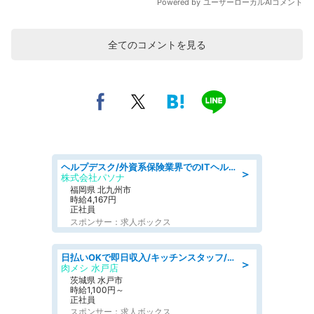
全てのコメントを見る
ヘルプデスク/外資系保険業界でのITヘルプデスク業務/駅近/即日勤務可/ヘルプデスク
＞
株式会社パソナ
福岡県 北九州市
時給4,167円
正社員
スポンサー：求人ボックス
日払いOKで即日収入/キッチンスタッフ/「原付免許必須」デリバリー業務など、自己成長可能な幅広い仕事に挑戦!髪型自由&ピアス・ネイルOK/茨城県/水戸市
＞
肉メシ 水戸店
茨城県 水戸市
時給1,100円～
正社員
スポンサー：求人ボックス