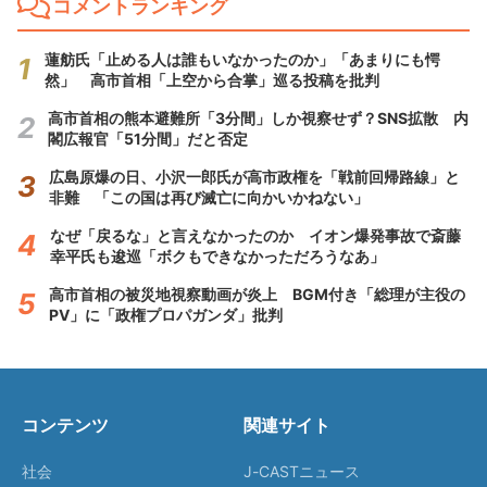
コメントランキング
蓮舫氏「止める人は誰もいなかったのか」「あまりにも愕
然」 高市首相「上空から合掌」巡る投稿を批判
高市首相の熊本避難所「3分間」しか視察せず？SNS拡散 内
閣広報官「51分間」だと否定
広島原爆の日、小沢一郎氏が高市政権を「戦前回帰路線」と
非難 「この国は再び滅亡に向かいかねない」
なぜ「戻るな」と言えなかったのか イオン爆発事故で斎藤
幸平氏も逡巡「ボクもできなかっただろうなあ」
高市首相の被災地視察動画が炎上 BGM付き「総理が主役の
PV」に「政権プロパガンダ」批判
コンテンツ
関連サイト
社会
J-CASTニュース