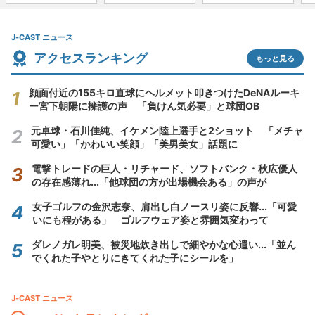
J-CAST ニュース
アクセスランキング
もっと見る
顔面付近の155キロ直球にヘルメット叩きつけたDeNAルーキ
ー宮下朝陽に擁護の声 「負けん気必要」と球団OB
元卓球・石川佳純、イケメン陸上選手と2ショット 「メチャ
可愛い」「かわいい笑顔」「美男美女」話題に
電撃トレードの巨人・リチャード、ソフトバンク・秋広優人
の存在感薄れ...「他球団の方が出場機会ある」の声が
女子ゴルフの金沢志奈、肩出し白ノースリ姿に反響...「可愛
いにも程がある」 ゴルフウェア姿と雰囲気変わって
ダレノガレ明美、被災地炊き出しで細やかな心遣い...「並ん
でくれた子やとりにきてくれた子にシールを」
J-CAST ニュース