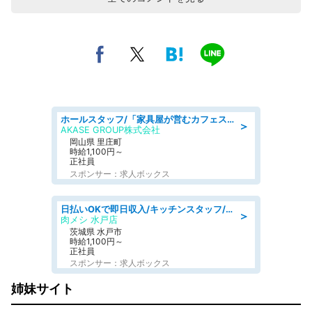
ホールスタッフ/「家具屋が営むカフェスタッフ!」週2日～OK!嬉しいまかない付き/岡山県/浅口郡里庄町
＞
AKASE GROUP株式会社
岡山県 里庄町
時給1,100円～
正社員
スポンサー：求人ボックス
日払いOKで即日収入/キッチンスタッフ/「原付免許必須」デリバリー業務など、自己成長可能な幅広い仕事に挑戦!髪型自由&ピアス・ネイルOK/茨城県/水戸市
＞
肉メシ 水戸店
茨城県 水戸市
時給1,100円～
正社員
スポンサー：求人ボックス
姉妹サイト