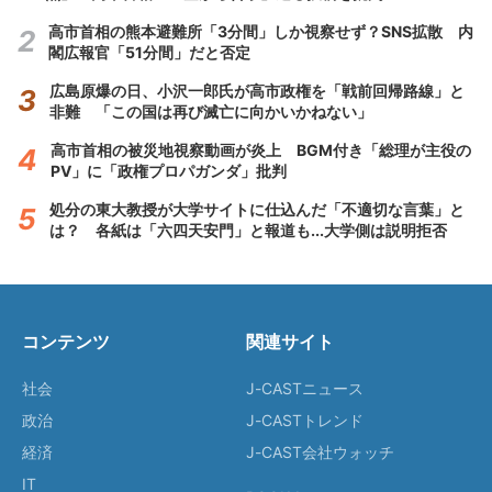
高市首相の熊本避難所「3分間」しか視察せず？SNS拡散 内
閣広報官「51分間」だと否定
広島原爆の日、小沢一郎氏が高市政権を「戦前回帰路線」と
非難 「この国は再び滅亡に向かいかねない」
高市首相の被災地視察動画が炎上 BGM付き「総理が主役の
PV」に「政権プロパガンダ」批判
処分の東大教授が大学サイトに仕込んだ「不適切な言葉」と
は？ 各紙は「六四天安門」と報道も...大学側は説明拒否
コンテンツ
関連サイト
社会
J-CASTニュース
政治
J-CASTトレンド
経済
J-CAST会社ウォッチ
IT