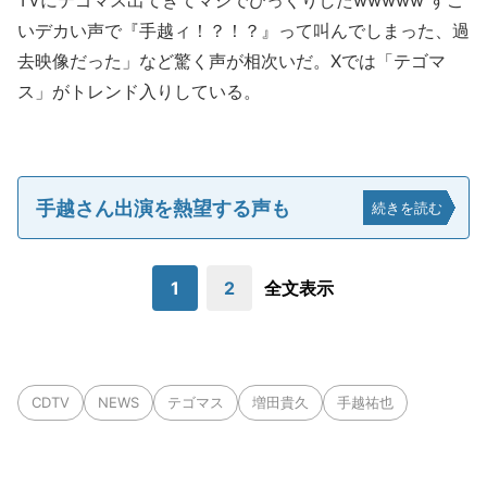
TVにテゴマス出てきてマジでびっくりしたwwwww すご
いデカい声で『手越ィ！？！？』って叫んでしまった、過
去映像だった」など驚く声が相次いだ。Xでは「テゴマ
ス」がトレンド入りしている。
手越さん出演を熱望する声も
続きを読む
1
2
全文表示
CDTV
NEWS
テゴマス
増田貴久
手越祐也