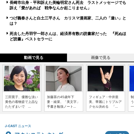
長崎市出身・平和訴えた美輪明宏さん死去 ラストメッセージでも
訴え「愛があれば 戦争なんか起こりません」
つげ義春さんと白土三平さん カリスマ漫画家、二人の「違い」と
は？
死去した丹羽宇一郎さんは、経済界有数の読書家だった 『死ぬほ
ど読書』ベストセラーに
動画で見る
画像で見る
三田寛子、優雅な淡い
加藤茶の45歳年下
フィギュア・中井亜
制
黄色の着物姿で上品な
妻・綾菜、「美文字」
美、華麗にトリプルア
う
たたずまいで ...
手書き勉強ノート...
クセル決める 「...
一
J-CAST ニュース