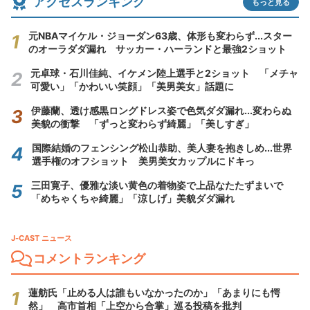
アクセスランキング
もっと見る
元NBAマイケル・ジョーダン63歳、体形も変わらず...スター
のオーラダダ漏れ サッカー・ハーランドと最強2ショット
元卓球・石川佳純、イケメン陸上選手と2ショット 「メチャ
可愛い」「かわいい笑顔」「美男美女」話題に
伊藤蘭、透け感黒ロングドレス姿で色気ダダ漏れ...変わらぬ
美貌の衝撃 「ずっと変わらず綺麗」「美しすぎ」
国際結婚のフェンシング松山恭助、美人妻を抱きしめ...世界
選手権のオフショット 美男美女カップルにドキっ
三田寛子、優雅な淡い黄色の着物姿で上品なたたずまいで
「めちゃくちゃ綺麗」「涼しげ」美貌ダダ漏れ
J-CAST ニュース
コメントランキング
蓮舫氏「止める人は誰もいなかったのか」「あまりにも愕
然」 高市首相「上空から合掌」巡る投稿を批判