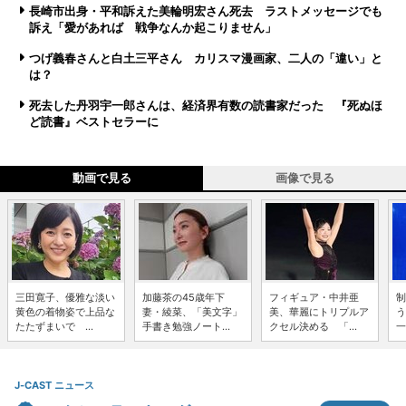
長崎市出身・平和訴えた美輪明宏さん死去 ラストメッセージでも
訴え「愛があれば 戦争なんか起こりません」
つげ義春さんと白土三平さん カリスマ漫画家、二人の「違い」と
は？
死去した丹羽宇一郎さんは、経済界有数の読書家だった 『死ぬほ
ど読書』ベストセラーに
動画で見る
画像で見る
三田寛子、優雅な淡い
加藤茶の45歳年下
フィギュア・中井亜
制
黄色の着物姿で上品な
妻・綾菜、「美文字」
美、華麗にトリプルア
う
たたずまいで ...
手書き勉強ノート...
クセル決める 「...
一
J-CAST ニュース