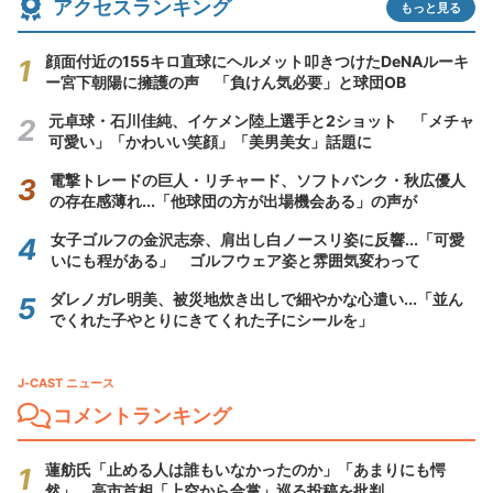
アクセスランキング
もっと見る
顔面付近の155キロ直球にヘルメット叩きつけたDeNAルーキ
ー宮下朝陽に擁護の声 「負けん気必要」と球団OB
元卓球・石川佳純、イケメン陸上選手と2ショット 「メチャ
可愛い」「かわいい笑顔」「美男美女」話題に
電撃トレードの巨人・リチャード、ソフトバンク・秋広優人
の存在感薄れ...「他球団の方が出場機会ある」の声が
女子ゴルフの金沢志奈、肩出し白ノースリ姿に反響...「可愛
いにも程がある」 ゴルフウェア姿と雰囲気変わって
ダレノガレ明美、被災地炊き出しで細やかな心遣い...「並ん
でくれた子やとりにきてくれた子にシールを」
J-CAST ニュース
コメントランキング
蓮舫氏「止める人は誰もいなかったのか」「あまりにも愕
然」 高市首相「上空から合掌」巡る投稿を批判