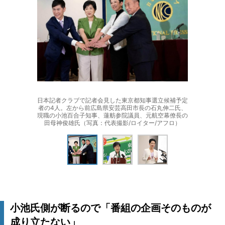
日本記者クラブで記者会見した東京都知事選立候補予定
者の4人。左から前広島県安芸高田市長の石丸伸二氏、
現職の小池百合子知事、蓮舫参院議員、元航空幕僚長の
田母神俊雄氏（写真：代表撮影/ロイター/アフロ）
小池氏側が断るので「番組の企画そのものが
成り立たない」