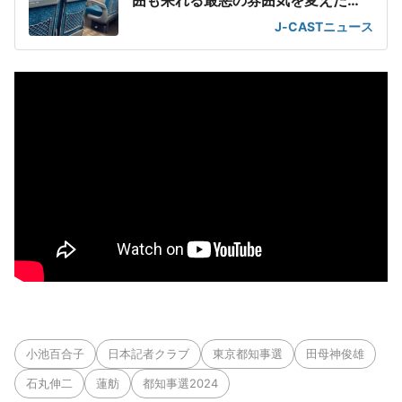
囲も呆れる最悪の雰囲気を変えた
「一喝」
J-CASTニュース
小池百合子
日本記者クラブ
東京都知事選
田母神俊雄
石丸伸二
蓮舫
都知事選2024