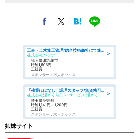
工事・土木施工管理/総合技術商社にて施工管理のお仕事/即日勤務可/車通勤可/工事・土木施工管理/生産・品質管理
＞
株式会社パソナ
福岡県 北九州市
時給1,506円
正社員
スポンサー：求人ボックス
「残業ほぼなし」調理スタッフ/無資格可/正職員/日勤のみ/デイサービス/社会保障完備
＞
株式会社湯ざくら/デイサービス 湯ざくらケアリゾート
埼玉県 寄居町
時給1,141円～1,200円
正社員
スポンサー：求人ボックス
姉妹サイト