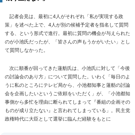
記者会見は、最初に4人がそれぞれ「私が実現する政
策」を述べた上で、4人が別の候補予定者を指名して質問
する、という形式で進行。最初に質問の機会が与えられた
のが小池氏だったが、「皆さんの声もうかがいたい」とし
て質問しなかった。
次に順番が回ってきた蓮舫氏は、小池氏に対して「今後
の討論会のあり方」について質問した。いわく「毎日のよ
うに私のところにテレビ局から、小池都知事と蓮舫の討論
会を企画したいというご依頼をいただく」が、「小池都知
事側から多忙を理由に断られてしまって『番組の企画その
ものが成り立たない』と言われてしまっている」。民主党
政権時代に大臣として選挙に臨んだ経験をもとに