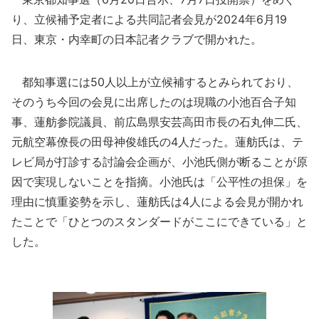
り、立候補予定者による共同記者会見が2024年6月19
日、東京・内幸町の日本記者クラブで開かれた。
都知事選には50人以上が立候補するとみられており、
そのうち今回の会見に出席したのは現職の小池百合子知
事、蓮舫参院議員、前広島県安芸高田市長の石丸伸二氏、
元航空幕僚長の田母神俊雄氏の4人だった。蓮舫氏は、テ
レビ局が打診する討論会企画が、小池氏側が断ることが原
因で実現しないことを指摘。小池氏は「公平性の担保」を
理由に慎重姿勢を示し、蓮舫氏は4人による会見が開かれ
たことで「ひとつのスタンダードがここにできている」と
した。