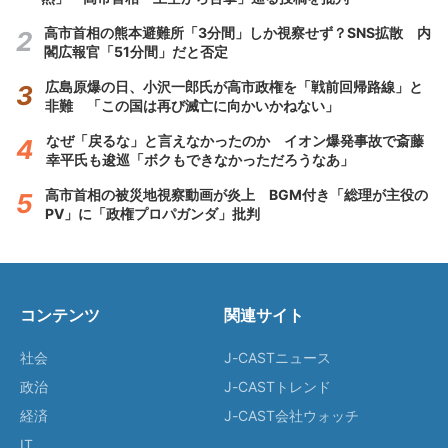
高市首相の熊本避難所「3分間」しか視察せず？SNS拡散 内
閣広報官「51分間」だと否定
広島原爆の日、小沢一郎氏が高市政権を「戦前回帰路線」と
非難 「この国は再び滅亡に向かいかねない」
なぜ「戻るな」と言えなかったのか イオン爆発事故で斎藤
幸平氏も逡巡「ボクもできなかっただろうなあ」
高市首相の被災地視察動画が炎上 BGM付き「総理が主役の
PV」に「政権プロパガンダ」批判
コンテンツ
関連サイト
社会
J-CASTニュース
政治
J-CASTトレンド
経済
J-CAST会社ウォッチ
IT