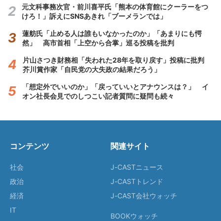
元文科事務次官・前川喜平氏「熊本の体育館にクーラーをつ
けろ！」訴えにSNSあきれ「ブーメランでは」
蓮舫氏「止める人は誰もいなかったのか」「あまりにも愕
然」 高市首相「上空から合掌」巡る投稿を批判
片山さつき財務相「失われた28年を取り戻す」投稿に批判
芥川賞作家「自民党の大失政の結果だろう」
「想定外でいいのか」「戻っていいとアナウンスは？」 イ
オン社長会見でのしつこい記者質問に疑問も続々
コンテンツ
関連サイト
社会
J-CASTニュース
政治
J-CASTトレンド
経済
J-CAST会社ウォッチ
IT
BOOKウォッチ