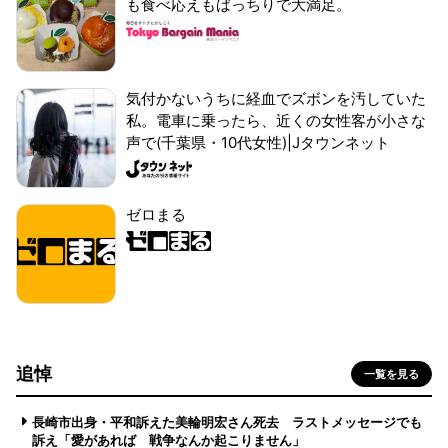
も食べ応えもばっちりで大満足。
気付かないうちに経血でズボンを汚していた
私。電車に乗ったら、近くの女性客が小さな
声で(千葉県・10代女性)|Jタウンネット
ゼロまる
追悼
一覧を見る
長崎市出身・平和訴えた美輪明宏さん死去 ラストメッセージでも
訴え「愛があれば 戦争なんか起こりません」