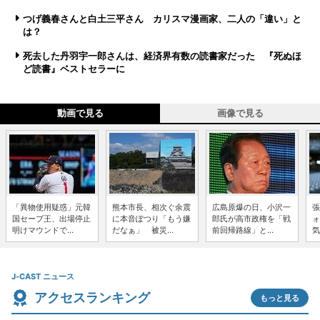
つげ義春さんと白土三平さん カリスマ漫画家、二人の「違い」と
は？
死去した丹羽宇一郎さんは、経済界有数の読書家だった 『死ぬほ
ど読書』ベストセラーに
動画で見る
画像で見る
「異物使用疑惑」元韓
熊本市長、相次ぐ余震
広島原爆の日、小沢一
張
国セーブ王、出場停止
に本音ぽつり「もう嫌
郎氏が高市政権を「戦
ォ
明けマウンドで...
だなぁ」 被災...
前回帰路線」と...
気
J-CAST ニュース
アクセスランキング
もっと見る