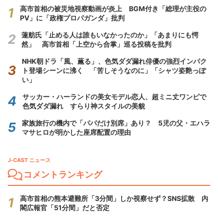
高市首相の被災地視察動画が炎上 BGM付き「総理が主役の
PV」に「政権プロパガンダ」批判
蓮舫氏「止める人は誰もいなかったのか」「あまりにも愕
然」 高市首相「上空から合掌」巡る投稿を批判
NHK朝ドラ「風、薫る」、色気ダダ漏れ俳優の強烈インパク
ト登場シーンに沸く 「苦しそうなのに」「シャツ姿艶っぽ
い」
サッカー・ハーランドの美女モデル恋人、超ミニ丈ワンピで
色気ダダ漏れ すらり神スタイルの美貌
家族旅行の機内で「パパだけ別席」あり？ 5児の父・エハラ
マサヒロが明かした座席配置の理由
J-CAST ニュース
コメントランキング
高市首相の熊本避難所「3分間」しか視察せず？SNS拡散 内
閣広報官「51分間」だと否定