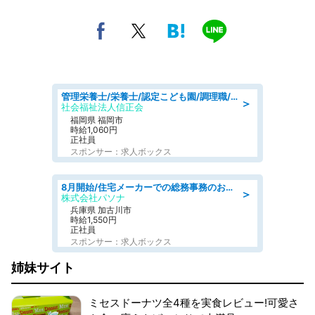
管理栄養士/栄養士/認定こども園/調理職/認定こども園/週3日～相談可能
＞
社会福祉法人信正会
福岡県 福岡市
時給1,060円
正社員
スポンサー：求人ボックス
8月開始/住宅メーカーでの総務事務のお仕事/駅近/即日勤務可/一般事務/人事労務
＞
株式会社パソナ
兵庫県 加古川市
時給1,550円
正社員
スポンサー：求人ボックス
姉妹サイト
ミセスドーナツ全4種を実食レビュー!可愛さ