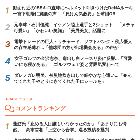
顔面付近の155キロ直球にヘルメット叩きつけたDeNAルーキ
ー宮下朝陽に擁護の声 「負けん気必要」と球団OB
元卓球・石川佳純、イケメン陸上選手と2ショット 「メチャ
可愛い」「かわいい笑顔」「美男美女」話題に
電撃トレードの巨人・リチャード、ソフトバンク・秋広優人
の存在感薄れ...「他球団の方が出場機会ある」の声が
女子ゴルフの金沢志奈、肩出し白ノースリ姿に反響...「可愛
いにも程がある」 ゴルフウェア姿と雰囲気変わって
ダレノガレ明美、被災地炊き出しで細やかな心遣い...「並ん
でくれた子やとりにきてくれた子にシールを」
J-CAST ニュース
コメントランキング
蓮舫氏「止める人は誰もいなかったのか」「あまりにも愕
然」 高市首相「上空から合掌」巡る投稿を批判