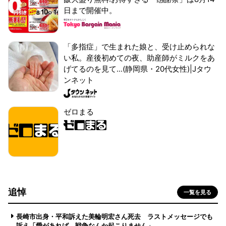
日まで開催中。
「多指症」で生まれた娘と、受け止められな
い私。産後初めての夜、助産師がミルクをあ
げてるのを見て...(静岡県・20代女性)|Jタウ
ンネット
ゼロまる
追悼
一覧を見る
長崎市出身・平和訴えた美輪明宏さん死去 ラストメッセージでも
訴え「愛があれば 戦争なんか起こりません」