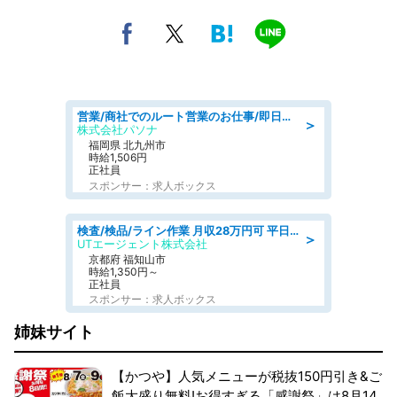
営業/商社でのルート営業のお仕事/即日勤務可/車通勤可/営業
＞
株式会社パソナ
福岡県 北九州市
時給1,506円
正社員
スポンサー：求人ボックス
検査/検品/ライン作業 月収28万円可 平日休み 車両バッテリーのケースの検査など
＞
UTエージェント株式会社
京都府 福知山市
時給1,350円～
正社員
スポンサー：求人ボックス
姉妹サイト
【かつや】人気メニューが税抜150円引き&ご
飯大盛り無料!お得すぎる「感謝祭」は8月14