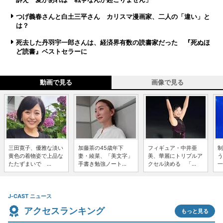
つげ義春さんと白土三平さん カリスマ漫画家、二人の「違い」と
は？
死去した丹羽宇一郎さんは、経済界有数の読書家だった 『死ぬほ
ど読書』ベストセラーに
動画で見る
画像で見る
三田寛子、優雅な淡い
加藤茶の45歳年下
フィギュア・中井亜
制
黄色の着物姿で上品な
妻・綾菜、「美文字」
美、華麗にトリプルア
う
たたずまいで ...
手書き勉強ノート...
クセル決める 「...
一
J-CAST ニュース
アクセスランキング
もっと見る