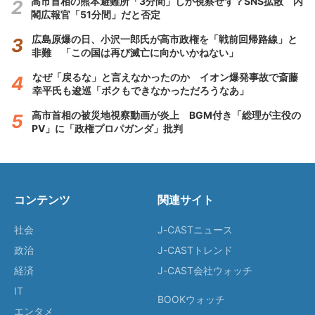
高市首相の熊本避難所「3分間」しか視察せず？SNS拡散 内
閣広報官「51分間」だと否定
広島原爆の日、小沢一郎氏が高市政権を「戦前回帰路線」と
非難 「この国は再び滅亡に向かいかねない」
なぜ「戻るな」と言えなかったのか イオン爆発事故で斎藤
幸平氏も逡巡「ボクもできなかっただろうなあ」
高市首相の被災地視察動画が炎上 BGM付き「総理が主役の
PV」に「政権プロパガンダ」批判
コンテンツ
関連サイト
社会
J-CASTニュース
政治
J-CASTトレンド
経済
J-CAST会社ウォッチ
IT
BOOKウォッチ
エンタメ