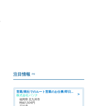
o
注目情報
PR
営業/商社でのルート営業のお仕事/即日勤務可/車通勤可/営業
＞
株式会社パソナ
福岡県 北九州市
時給1,506円
正社員