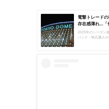
電撃トレードの
存在感薄れ..
2025年のシーズ
バンク・秋広優人の
いリチャードはソフ
いた長打力を評価さ
移籍。阿部慎之助前監
打点をマークした。