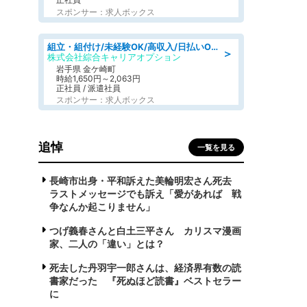
スポンサー：求人ボックス
組立・組付け/未経験OK/高収入/日払いOK/交替制/20・30・40代活躍中
＞
株式会社綜合キャリアオプション
岩手県 金ケ崎町
時給1,650円～2,063円
正社員 / 派遣社員
スポンサー：求人ボックス
追悼
一覧を見る
長崎市出身・平和訴えた美輪明宏さん死去
ラストメッセージでも訴え「愛があれば 戦
争なんか起こりません」
つげ義春さんと白土三平さん カリスマ漫画
家、二人の「違い」とは？
死去した丹羽宇一郎さんは、経済界有数の読
書家だった 『死ぬほど読書』ベストセラー
に