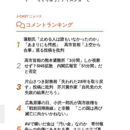
J-CAST ニュース
コメントランキング
蓮舫氏「止める人は誰もいなかったのか」
「あまりにも愕然」 高市首相「上空から
合掌」巡る投稿を批判
高市首相の熊本避難所「3分間」しか視察
せず？SNS拡散 内閣広報官「51分間」だ
と否定
片山さつき財務相「失われた28年を取り戻
す」投稿に批判 芥川賞作家「自民党の大
失政の結果だろう」
広島原爆の日、小沢一郎氏が高市政権を
「戦前回帰路線」と非難 「この国は再び
滅亡に向かいかねない」
AVで稼いだ金は「汚い金」なのか 寄付報
告への中傷にあきれる声...スリムクラブ真