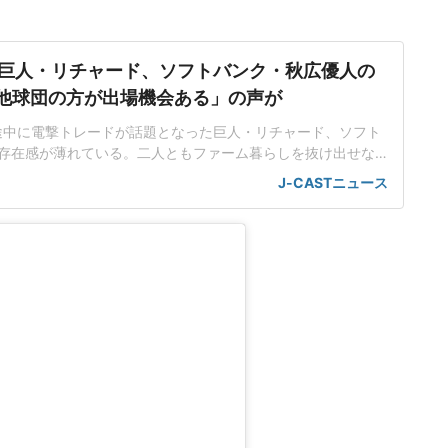
巨人・リチャード、ソフトバンク・秋広優人の
.「他球団の方が出場機会ある」の声が
ン途中に電撃トレードが話題となった巨人・リチャード、ソフト
存在感が薄れている。二人ともファーム暮らしを抜け出せな
トバンク在籍時にウエスタン・リーグで5年連続本塁打王に輝
J-CASTニュース
れ、秋広優人、大江竜聖と2対1のトレードで25年5月に巨人に
督の期待は大きく、77試合出場で打率.211、11本塁打、39