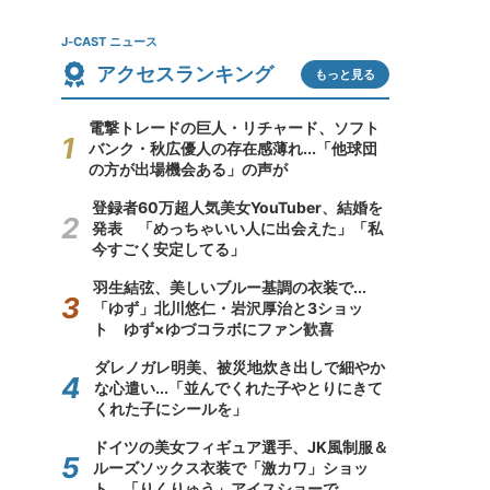
J-CAST ニュース
アクセスランキング
もっと見る
電撃トレードの巨人・リチャード、ソフト
バンク・秋広優人の存在感薄れ...「他球団
の方が出場機会ある」の声が
登録者60万超人気美女YouTuber、結婚を
発表 「めっちゃいい人に出会えた」「私
今すごく安定してる」
羽生結弦、美しいブルー基調の衣装で...
「ゆず」北川悠仁・岩沢厚治と3ショッ
ト ゆず×ゆづコラボにファン歓喜
ダレノガレ明美、被災地炊き出しで細やか
な心遣い...「並んでくれた子やとりにきて
くれた子にシールを」
ドイツの美女フィギュア選手、JK風制服＆
ルーズソックス衣装で「激カワ」ショッ
ト 「りくりゅう」アイスショーで