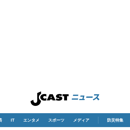
済
IT
エンタメ
スポーツ
メディア
防災特集