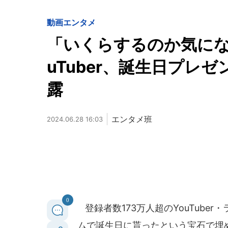
動画
エンタメ
「いくらするのか気になる
uTuber、誕生日プレ
露
エンタメ班
2024.06.28 16:03
0
登録者数173万人超のYouTuber
ムで誕生日に貰ったという宝石で埋