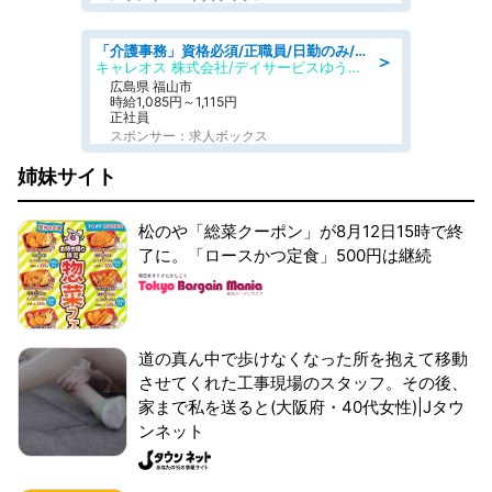
「介護事務」資格必須/正職員/日勤のみ/デイサービス
＞
キャレオス 株式会社/デイサービスゆうゆう南本庄
広島県 福山市
時給1,085円～1,115円
正社員
スポンサー：求人ボックス
姉妹サイト
松のや「総菜クーポン」が8月12日15時で終
了に。「ロースかつ定食」500円は継続
道の真ん中で歩けなくなった所を抱えて移動
させてくれた工事現場のスタッフ。その後、
家まで私を送ると(大阪府・40代女性)|Jタウ
ンネット