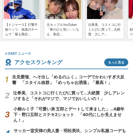
【ドジャース】打撃不
元カップルYouTuber
辻希美、コストコに行
「
振ベッツ、低迷のチー
「夜のひと笑い」いち
くたびに買って...大絶
紗
ムで「最も懸念...
え、新恋...
賛 少しア...
リ
J-CAST ニュース
アクセスランキング
もっと見る
生見愛瑠、へそ出し「めるのふく」コーデでかわいすぎ大反
響 「スタイル抜群」「めっちゃお洒落」「最高！」
辻希美、コストコに行くたびに買って...大絶賛 少しアレン
ジすると「それがマジで、マジでおいしいの！」
小柳ルミ子「可愛い弟 五郎とデートして来ました」...4歳年
下・野口五郎とステキ2ショット 「40代にしか見えませ
ん！」
サッカー堂安律の美人妻・明松美玖、シンプル私服コーデも