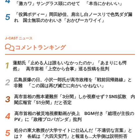
「激カワ」サングラス頭にのせて 「本当にかわいい」
「役満ボディー」岡田紗佳、肩出し白ノースリで色気ダダ漏
れ 国士無双のかわいさ「おかぴーカワイイ」
J-CAST ニュース
コメントランキング
蓮舫氏「止める人は誰もいなかったのか」「あまりにも愕
然」 高市首相「上空から合掌」巡る投稿を批判
広島原爆の日、小沢一郎氏が高市政権を「戦前回帰路線」と
非難 「この国は再び滅亡に向かいかねない」
高市首相の熊本避難所「3分間」しか視察せず？SNS拡散 内
閣広報官「51分間」だと否定
高市首相の被災地視察動画が炎上 BGM付き「総理が主役の
PV」に「政権プロパガンダ」批判
処分の東大教授が大学サイトに仕込んだ「不適切な言葉」と
は？ 各紙は「六四天安門」と報道も...大学側は説明拒否