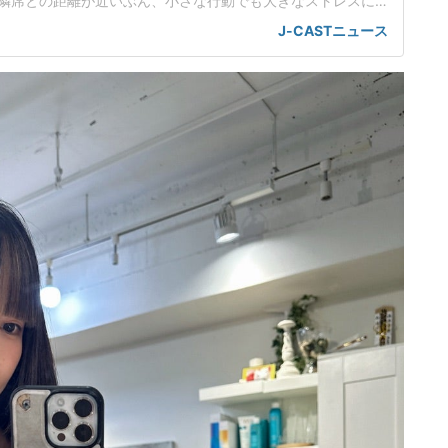
隣席との距離が近いぶん、小さな行動でも大きなストレスに
。都内在住の中村彩名さん(仮名・30代)は、関西方面から東
J-CASTニュース
、思わぬ出来事に直面した。不自然な姿勢で移動する羽目に
不足が続く中、中村さんは、少しでも休もうと指定席を予約
で仮眠を取るつもり