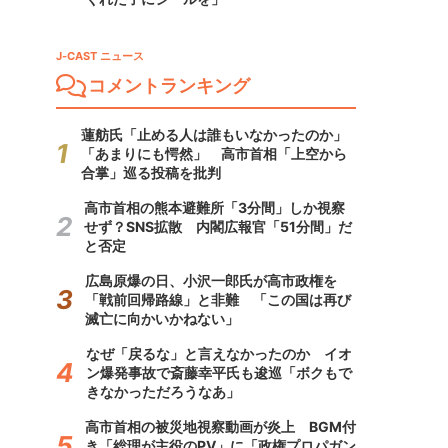
J-CAST ニュース
コメントランキング
蓮舫氏「止める人は誰もいなかったのか」
「あまりにも愕然」 高市首相「上空から
合掌」巡る投稿を批判
高市首相の熊本避難所「3分間」しか視察
せず？SNS拡散 内閣広報官「51分間」だ
と否定
広島原爆の日、小沢一郎氏が高市政権を
「戦前回帰路線」と非難 「この国は再び
滅亡に向かいかねない」
なぜ「戻るな」と言えなかったのか イオ
ン爆発事故で斎藤幸平氏も逡巡「ボクもで
きなかっただろうなあ」
高市首相の被災地視察動画が炎上 BGM付
き「総理が主役のPV」に「政権プロパガン