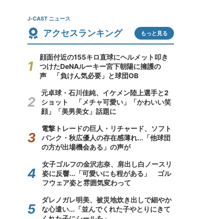
J-CAST ニュース
アクセスランキング
もっと見る
顔面付近の155キロ直球にヘルメット叩き
つけたDeNAルーキー宮下朝陽に擁護の
声 「負けん気必要」と球団OB
元卓球・石川佳純、イケメン陸上選手と2
ショット 「メチャ可愛い」「かわいい笑
顔」「美男美女」話題に
電撃トレードの巨人・リチャード、ソフト
バンク・秋広優人の存在感薄れ...「他球団
の方が出場機会ある」の声が
女子ゴルフの金沢志奈、肩出し白ノースリ
姿に反響...「可愛いにも程がある」 ゴル
フウェア姿と雰囲気変わって
ダレノガレ明美、被災地炊き出しで細やか
な心遣い...「並んでくれた子やとりにきて
くれた子にシールを」