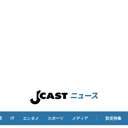
済
IT
エンタメ
スポーツ
メディア
防災特集