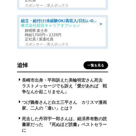
スポンサー：求人ボックス
組立・組付け/未経験OK/高収入/日払いOK/交替制/20・30・40代活躍中
＞
株式会社綜合キャリアオプション
静岡県 富士市
時給1,700円～2,125円
正社員 / 派遣社員
スポンサー：求人ボックス
追悼
一覧を見る
長崎市出身・平和訴えた美輪明宏さん死去
ラストメッセージでも訴え「愛があれば 戦
争なんか起こりません」
つげ義春さんと白土三平さん カリスマ漫画
家、二人の「違い」とは？
死去した丹羽宇一郎さんは、経済界有数の読
書家だった 『死ぬほど読書』ベストセラー
に