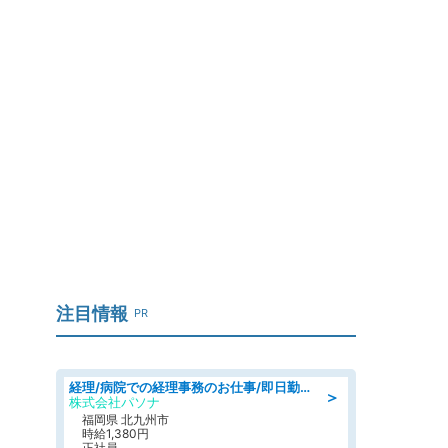
注目情報
PR
経理/病院での経理事務のお仕事/即日勤務可/車通勤可/経理/一般事務
＞
株式会社パソナ
福岡県 北九州市
時給1,380円
正社員