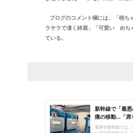
ブログのコメント欄には、「桃ちゃ
ラサラで凄く綺麗」「可愛い めち
ている。
新幹線で「最悪
痛の移動...「
電車や新幹線では、