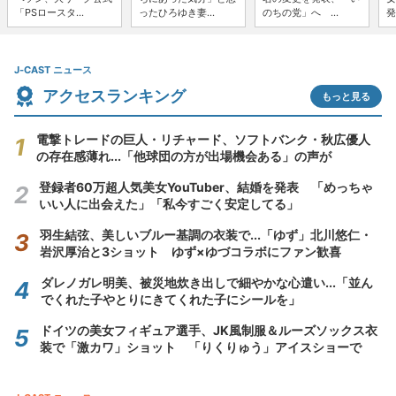
「PSロースタ...
ったひろゆき妻...
のちの党」へ ...
発
J-CAST ニュース
アクセスランキング
もっと見る
電撃トレードの巨人・リチャード、ソフトバンク・秋広優人
の存在感薄れ...「他球団の方が出場機会ある」の声が
登録者60万超人気美女YouTuber、結婚を発表 「めっちゃ
いい人に出会えた」「私今すごく安定してる」
羽生結弦、美しいブルー基調の衣装で...「ゆず」北川悠仁・
岩沢厚治と3ショット ゆず×ゆづコラボにファン歓喜
ダレノガレ明美、被災地炊き出しで細やかな心遣い...「並ん
でくれた子やとりにきてくれた子にシールを」
ドイツの美女フィギュア選手、JK風制服＆ルーズソックス衣
装で「激カワ」ショット 「りくりゅう」アイスショーで