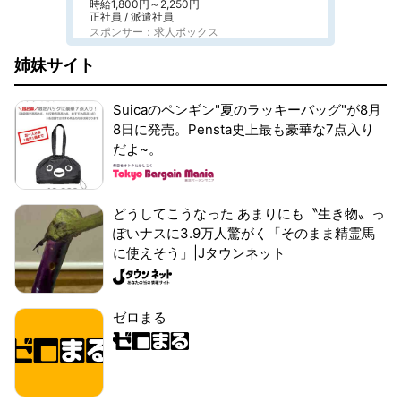
時給1,800円～2,250円
正社員 / 派遣社員
スポンサー：求人ボックス
姉妹サイト
Suicaのペンギン"夏のラッキーバッグ"が8月
8日に発売。Pensta史上最も豪華な7点入り
だよ~。
どうしてこうなった あまりにも〝生き物〟っ
ぽいナスに3.9万人驚がく「そのまま精霊馬
に使えそう」|Jタウンネット
ゼロまる