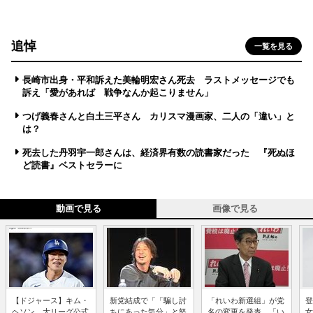
追悼
一覧を見る
長崎市出身・平和訴えた美輪明宏さん死去 ラストメッセージでも
訴え「愛があれば 戦争なんか起こりません」
つげ義春さんと白土三平さん カリスマ漫画家、二人の「違い」と
は？
死去した丹羽宇一郎さんは、経済界有数の読書家だった 『死ぬほ
ど読書』ベストセラーに
動画で見る
画像で見る
【ドジャース】キム・
新党結成で「「騙し討
「れいわ新選組」が党
登
ヘソン、大リーグ公式
ちにあった気分」と怒
名の変更を発表、「い
女