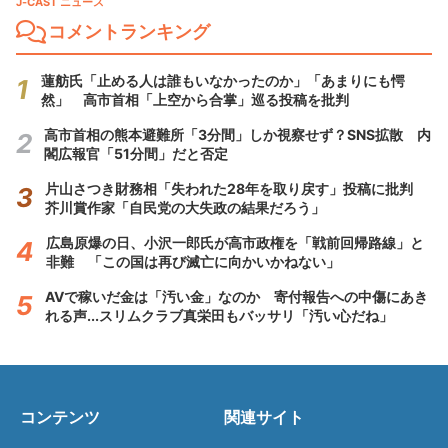
J-CAST ニュース
コメントランキング
蓮舫氏「止める人は誰もいなかったのか」「あまりにも愕
然」 高市首相「上空から合掌」巡る投稿を批判
高市首相の熊本避難所「3分間」しか視察せず？SNS拡散 内
閣広報官「51分間」だと否定
片山さつき財務相「失われた28年を取り戻す」投稿に批判
芥川賞作家「自民党の大失政の結果だろう」
広島原爆の日、小沢一郎氏が高市政権を「戦前回帰路線」と
非難 「この国は再び滅亡に向かいかねない」
AVで稼いだ金は「汚い金」なのか 寄付報告への中傷にあき
れる声...スリムクラブ真栄田もバッサリ「汚い心だね」
コンテンツ
関連サイト