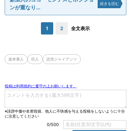
続きを読む
ンが重なり...
1
2
全文表示
坂本勇人
巨人
読売ジャイアンツ