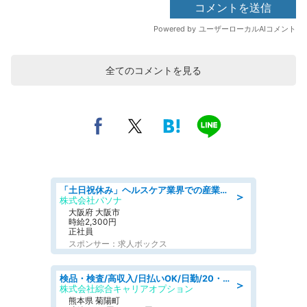
全てのコメントを見る
「土日祝休み」ヘルスケア業界での産業保健師業務/看護師/高時給/要資格:正看護師
＞
株式会社パソナ
大阪府 大阪市
時給2,300円
正社員
スポンサー：求人ボックス
検品・検査/高収入/日払いOK/日勤/20・30・40代活躍中/製造 工場
＞
株式会社綜合キャリアオプション
熊本県 菊陽町