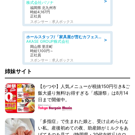
＞
株式会社パソナ
福岡県 北九州市
時給4,167円
正社員
スポンサー：求人ボックス
ホールスタッフ/「家具屋が営むカフェスタッフ!」週2日～OK!嬉しいまかない付き/岡山県/浅口郡里庄町
＞
AKASE GROUP株式会社
岡山県 里庄町
時給1,100円～
正社員
スポンサー：求人ボックス
姉妹サイト
【かつや】人気メニューが税抜150円引き&ご
飯大盛り無料!お得すぎる「感謝祭」は8月14
日まで開催中。
「多指症」で生まれた娘と、受け止められな
い私。産後初めての夜、助産師がミルクをあ
げてるのを見て...(静岡県・20代女性)|Jタウ