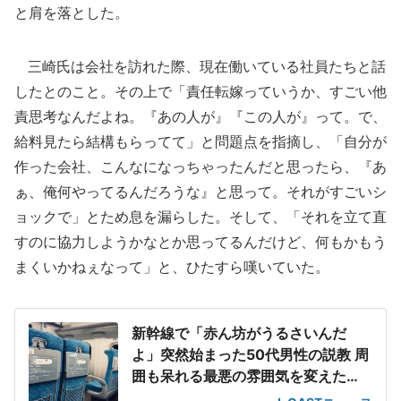
と肩を落とした。
三崎氏は会社を訪れた際、現在働いている社員たちと話
したとのこと。その上で「責任転嫁っていうか、すごい他
責思考なんだよね。『あの人が』『この人が』って。で、
給料見たら結構もらってて」と問題点を指摘し、「自分が
作った会社、こんなになっちゃったんだと思ったら、『あ
ぁ、俺何やってるんだろうな』と思って。それがすごいシ
ョックで」とため息を漏らした。そして、「それを立て直
すのに協力しようかなとか思ってるんだけど、何もかもう
まくいかねぇなって」と、ひたすら嘆いていた。
新幹線で「赤ん坊がうるさいんだ
よ」突然始まった50代男性の説教 周
囲も呆れる最悪の雰囲気を変えた
「一喝」