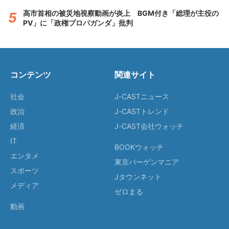
高市首相の被災地視察動画が炎上 BGM付き「総理が主役の
PV」に「政権プロパガンダ」批判
コンテンツ
関連サイト
社会
J-CASTニュース
政治
J-CASTトレンド
経済
J-CAST会社ウォッチ
IT
BOOKウォッチ
エンタメ
東京バーゲンマニア
スポーツ
Jタウンネット
メディア
ゼロまる
動画