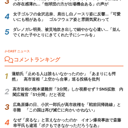
の存在感薄れ...「他球団の方が出場機会ある」の声が
女子ゴルフの金沢志奈、肩出し白ノースリ姿に反響...「可愛
いにも程がある」 ゴルフウェア姿と雰囲気変わって
ダレノガレ明美、被災地炊き出しで細やかな心遣い...「並ん
でくれた子やとりにきてくれた子にシールを」
J-CAST ニュース
コメントランキング
蓮舫氏「止める人は誰もいなかったのか」「あまりにも愕
然」 高市首相「上空から合掌」巡る投稿を批判
高市首相の熊本避難所「3分間」しか視察せず？SNS拡散 内
閣広報官「51分間」だと否定
広島原爆の日、小沢一郎氏が高市政権を「戦前回帰路線」と
非難 「この国は再び滅亡に向かいかねない」
なぜ「戻るな」と言えなかったのか イオン爆発事故で斎藤
幸平氏も逡巡「ボクもできなかっただろうなあ」