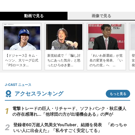
動画で見る
画像で見る
【ドジャース】キム・
新党結成で「「騙し討
「れいわ新選組」が党
登
ヘソン、大リーグ公式
ちにあった気分」と怒
名の変更を発表、「い
女
「PSロースタ...
ったひろゆき妻...
のちの党」へ ...
発
J-CAST ニュース
アクセスランキング
もっと見る
電撃トレードの巨人・リチャード、ソフトバンク・秋広優人
の存在感薄れ...「他球団の方が出場機会ある」の声が
登録者60万超人気美女YouTuber、結婚を発表 「めっちゃ
いい人に出会えた」「私今すごく安定してる」