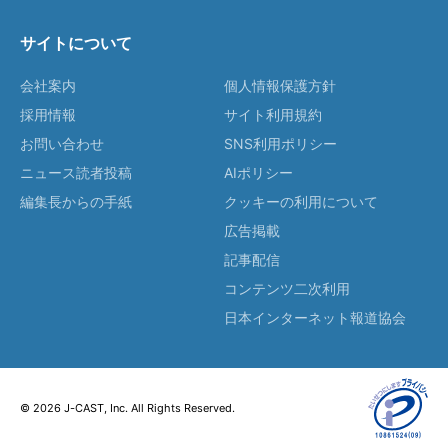
サイトについて
会社案内
個人情報保護方針
採用情報
サイト利用規約
お問い合わせ
SNS利用ポリシー
ニュース読者投稿
AIポリシー
編集長からの手紙
クッキーの利用について
広告掲載
記事配信
コンテンツ二次利用
日本インターネット報道協会
© 2026 J-CAST, Inc. All Rights Reserved.