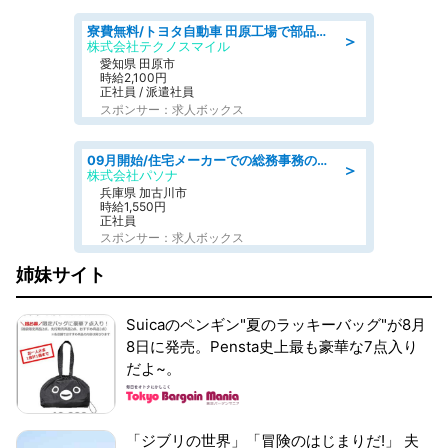
寮費無料/トヨタ自動車 田原工場で部品の組立製造/tutumi
＞
株式会社テクノスマイル
愛知県 田原市
時給2,100円
正社員 / 派遣社員
スポンサー：求人ボックス
09月開始/住宅メーカーでの総務事務のお仕事/駅近/車通勤可/一般事務/人事労務
＞
株式会社パソナ
兵庫県 加古川市
時給1,550円
正社員
スポンサー：求人ボックス
姉妹サイト
Suicaのペンギン"夏のラッキーバッグ"が8月
8日に発売。Pensta史上最も豪華な7点入り
だよ~。
「ジブリの世界」「冒険のはじまりだ!」 夫