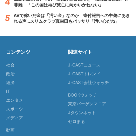
非難 「この国は再び滅亡に向かいかねない」
AVで稼いだ金は「汚い金」なのか 寄付報告への中傷にあき
れる声...スリムクラブ真栄田もバッサリ「汚い心だね」
コンテンツ
関連サイト
社会
J-CASTニュース
政治
J-CASTトレンド
経済
J-CAST会社ウォッチ
IT
BOOKウォッチ
エンタメ
東京バーゲンマニア
スポーツ
Jタウンネット
メディア
ゼロまる
動画