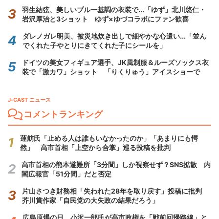
羽生結弦、美しいブルー基調の衣装で...「ゆず」北川悠仁・
岩沢厚治と3ショット ゆず×ゆづコラボにファン歓喜
ダレノガレ明美、被災地炊き出しで細やかな心遣い...「並ん
でくれた子やとりにきてくれた子にシールを」
ドイツの美女フィギュア選手、JK風制服＆ルーズソックス衣
装で「激カワ」ショット 「りくりゅう」アイスショーで
J-CAST ニュース
コメントランキング
蓮舫氏「止める人は誰もいなかったのか」「あまりにも愕
然」 高市首相「上空から合掌」巡る投稿を批判
高市首相の熊本避難所「3分間」しか視察せず？SNS拡散 内
閣広報官「51分間」だと否定
片山さつき財務相「失われた28年を取り戻す」投稿に批判
芥川賞作家「自民党の大失政の結果だろう」
広島原爆の日、小沢一郎氏が高市政権を「戦前回帰路線」と