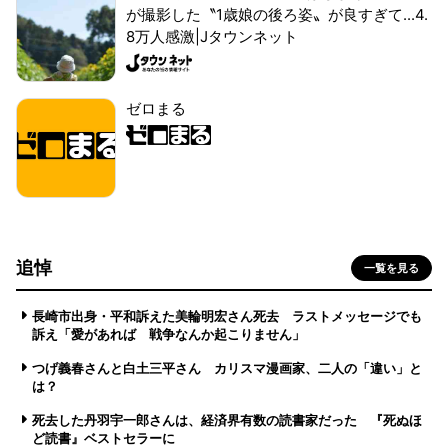
が撮影した〝1歳娘の後ろ姿〟が良すぎて...4.
8万人感激|Jタウンネット
ゼロまる
追悼
一覧を見る
長崎市出身・平和訴えた美輪明宏さん死去 ラストメッセージでも
訴え「愛があれば 戦争なんか起こりません」
つげ義春さんと白土三平さん カリスマ漫画家、二人の「違い」と
は？
死去した丹羽宇一郎さんは、経済界有数の読書家だった 『死ぬほ
ど読書』ベストセラーに