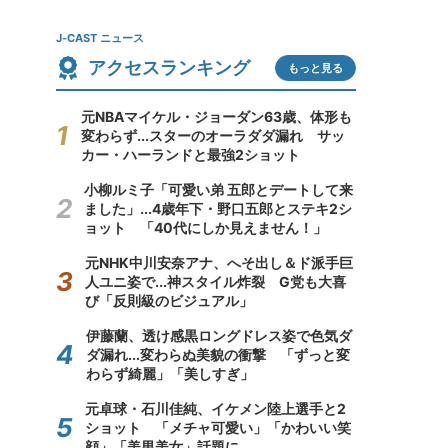
J-CAST ニュース
アクセスランキング
もっと見る
元NBAマイケル・ジョーダン63歳、体形も
変わらず...スターのオーラダダ漏れ サッ
カー・ハーランドと最強2ショット
小柳ルミ子「可愛い弟 五郎とデートして来
ました」...4歳年下・野口五郎とステキ2シ
ョット 「40代にしか見えません！」
元NHK中川安奈アナ、へそ出し＆ド派手巨
人ユニ姿で...神スタイル炸裂 G党も大喜
び「反則級のビジュアル」
伊藤蘭、透け感黒ロングドレス姿で色気ダ
ダ漏れ...変わらぬ美貌の衝撃 「ずっと変
わらず綺麗」「美しすぎ」
元卓球・石川佳純、イケメン陸上選手と2
ショット 「メチャ可愛い」「かわいい笑
顔」「美男美女」話題に