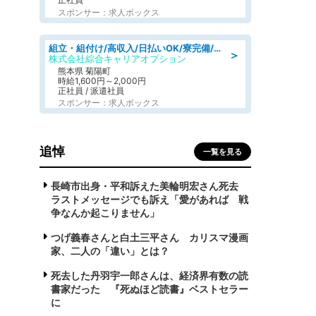
スポンサー：求人ボックス
組立・組付け/高収入/日払いOK/寮完備/交替制/20・30・40代活躍中
＞
株式会社綜合キャリアオプション
熊本県 菊陽町
時給1,600円～2,000円
正社員 / 派遣社員
スポンサー：求人ボックス
追悼
一覧を見る
長崎市出身・平和訴えた美輪明宏さん死去
ラストメッセージでも訴え「愛があれば 戦
争なんか起こりません」
つげ義春さんと白土三平さん カリスマ漫画
家、二人の「違い」とは？
死去した丹羽宇一郎さんは、経済界有数の読
書家だった 『死ぬほど読書』ベストセラー
に