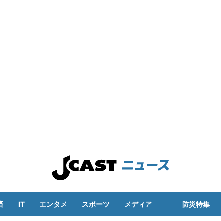
済
IT
エンタメ
スポーツ
メディア
防災特集