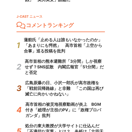
J-CAST ニュース
コメントランキング
蓮舫氏「止める人は誰もいなかったのか」
「あまりにも愕然」 高市首相「上空から
合掌」巡る投稿を批判
高市首相の熊本避難所「3分間」しか視察
せず？SNS拡散 内閣広報官「51分間」だ
と否定
広島原爆の日、小沢一郎氏が高市政権を
「戦前回帰路線」と非難 「この国は再び
滅亡に向かいかねない」
高市首相の被災地視察動画が炎上 BGM
付き「総理が主役のPV」に「政権プロパ
ガンダ」批判
処分の東大教授が大学サイトに仕込んだ
「不適切な言葉」とは？ 各紙は「六四天