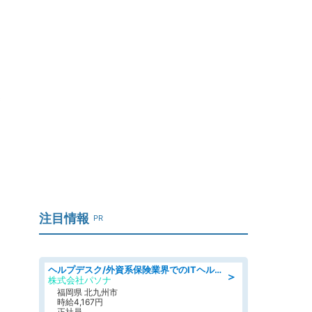
コ
注目情報
PR
ヘルプデスク/外資系保険業界でのITヘルプデスク業務/駅近/即日勤務可/ヘルプデスク
＞
株式会社パソナ
福岡県 北九州市
時給4,167円
正社員