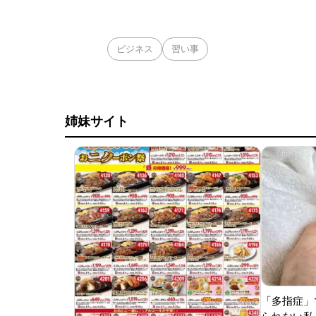
ビジネス
習い事
姉妹サイト
「多指症」