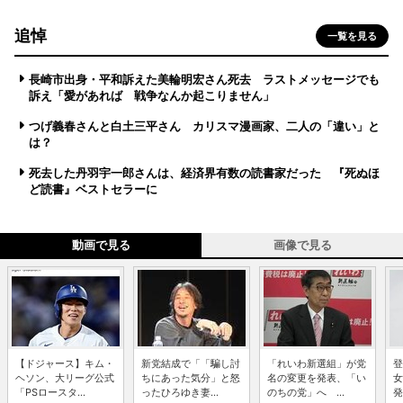
追悼
一覧を見る
長崎市出身・平和訴えた美輪明宏さん死去 ラストメッセージでも
訴え「愛があれば 戦争なんか起こりません」
つげ義春さんと白土三平さん カリスマ漫画家、二人の「違い」と
は？
死去した丹羽宇一郎さんは、経済界有数の読書家だった 『死ぬほ
ど読書』ベストセラーに
動画で見る
画像で見る
【ドジャース】キム・
新党結成で「「騙し討
「れいわ新選組」が党
登
ヘソン、大リーグ公式
ちにあった気分」と怒
名の変更を発表、「い
女
「PSロースタ...
ったひろゆき妻...
のちの党」へ ...
発