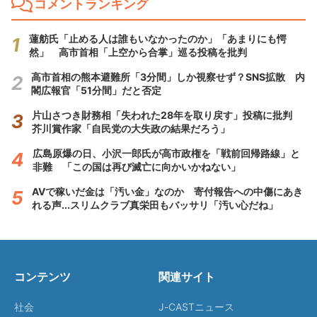
コメントランキング
蓮舫氏「止める人は誰もいなかったのか」「あまりにも愕
然」 高市首相「上空から合掌」巡る投稿を批判
高市首相の熊本避難所「3分間」しか視察せず？SNS拡散 内
閣広報官「51分間」だと否定
片山さつき財務相「失われた28年を取り戻す」投稿に批判
芥川賞作家「自民党の大失政の結果だろう」
広島原爆の日、小沢一郎氏が高市政権を「戦前回帰路線」と
非難 「この国は再び滅亡に向かいかねない」
AVで稼いだ金は「汚い金」なのか 寄付報告への中傷にあき
れる声...スリムクラブ真栄田もバッサリ「汚い心だね」
コンテンツ
関連サイト
社会
J-CASTニュース