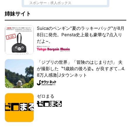
スポンサー：求人ボックス
姉妹サイト
Suicaのペンギン"夏のラッキーバッグ"が8月
8日に発売。Pensta史上最も豪華な7点入り
だよ~。
「ジブリの世界」「冒険のはじまりだ!」 夫
が撮影した〝1歳娘の後ろ姿〟が良すぎて...4.
8万人感激|Jタウンネット
ゼロまる