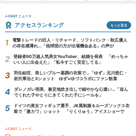
J-CAST ニュース
アクセスランキング
もっと見る
電撃トレードの巨人・リチャード、ソフトバンク・秋広優人
の存在感薄れ...「他球団の方が出場機会ある」の声が
登録者60万超人気美女YouTuber、結婚を発表 「めっちゃ
いい人に出会えた」「私今すごく安定してる」
羽生結弦、美しいブルー基調の衣装で...「ゆず」北川悠仁・
岩沢厚治と3ショット ゆず×ゆづコラボにファン歓喜
ダレノガレ明美、被災地炊き出しで細やかな心遣い...「並ん
でくれた子やとりにきてくれた子にシールを」
ドイツの美女フィギュア選手、JK風制服＆ルーズソックス衣
装で「激カワ」ショット 「りくりゅう」アイスショーで
J-CAST ニュース